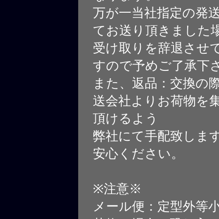
万が一当社指定の発
てお送り頂きました
受け取りを辞退させ
すので予めご了承下
また、返品：交換の
送会社よりお荷物を
頂けるよう
弊社にて手配致しま
安心ください。
※注意※
メール便：定型外等