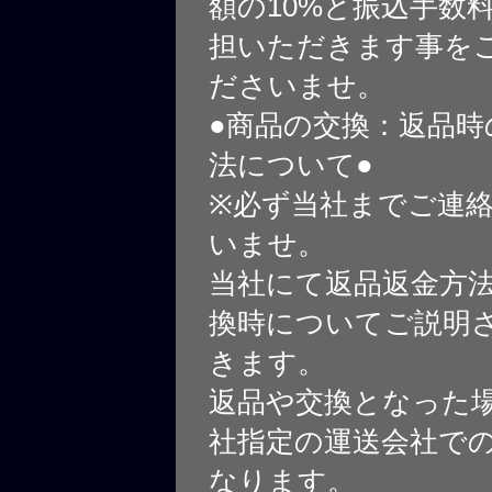
額の10%と振込手数
担いただきます事を
ださいませ。
●商品の交換：返品時
法について●
※必ず当社までご連
いませ。
当社にて返品返金方
換時についてご説明
きます。
返品や交換となった
社指定の運送会社で
なります。