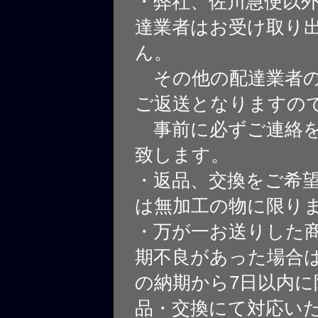
・弊社、佐川急便以
達業者はお受け取り
ん。
その他の配達業者の
ご返送となりますの
事前に必ずご連絡を
致します。
・返品、交換をご希
は無加工の物に限り
・万が一お送りした
期不良があった場合
の納期から7日以内に
品・交換にて対応い