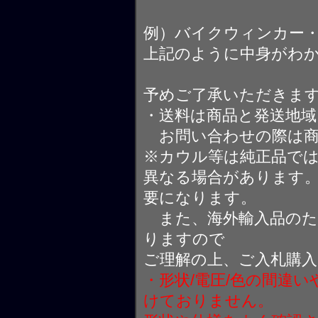
例）バイクウィンカー
上記のように中身がわ
予めご了承いただきま
・送料は商品と発送地
お問い合わせの際は商
※カウル等は純正品で
異なる場合があります
要になります。
また、海外輸入品のた
りますので
ご理解の上、ご入札購
・形状/電圧/色の間違
けておりません。