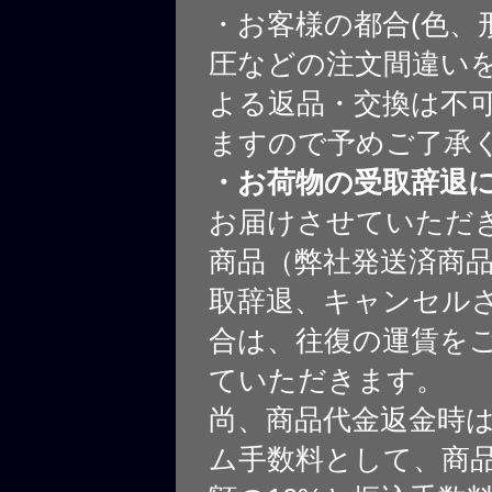
・お客様の都合(色、
圧などの注文間違いを
よる返品・交換は不
ますので予めご了承
・お荷物の受取辞退
お届けさせていただ
商品（弊社発送済商
取辞退、キャンセル
合は、往復の運賃を
ていただきます。
尚、商品代金返金時
ム手数料として、商