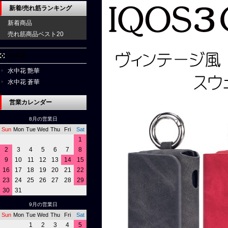
新着/売れ筋ランキング
新着商品
売れ筋商品ベスト20
水中花
水中花 艶華
水中花 蒼華
営業カレンダー
8月の営業日
Sun
Mon
Tue
Wed
Thu
Fri
Sat
1
2
3
4
5
6
7
8
9
10
11
12
13
14
15
16
17
18
19
20
21
22
23
24
25
26
27
28
29
30
31
9月の営業日
Sun
Mon
Tue
Wed
Thu
Fri
Sat
1
2
3
4
5