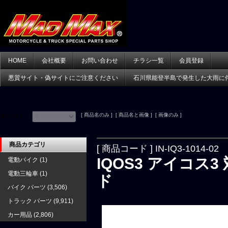
HOME
会社概要
お問い合わせ
チラシ一覧
会員登録
悪質サイト・偽サイトにご注意ください
石川県能登半島で発生した大雨に
[ 商品名のみ ] [ 商品名と画像 ] [ 画像のみ ]
並べ替え：
商品カテゴリ
[ 商品コード ] IN-IQ3-1014-02
IQOS3 アイコス
電動バイク
(1)
電動三輪車
(1)
ド
バイク パーツ
(3,506)
トラック パーツ
(9,911)
カー用品
(2,806)