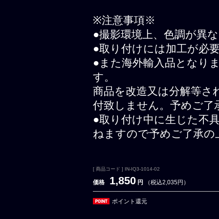
※注意事項※
●撮影環境上、色調が異
●取り付けには加工が必
●また海外輸入品となり
す。
商品を改造又は分解等さ
付致しません。予めご了
●取り付け中に生じた不
ねますので予めご了承の
[ 商品コード ] IN-IQ3-1014-02
1,850
価格
円
（税込2,035円）
ポイント還元