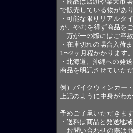
・商品は店頭や楽天市
で販売している物があ
・可能な限りリアルタ
が、やむを得ず商品を
万が一の際にはご容赦
・在庫切れの場合入荷ま
1〜2ヶ月程かかります
・北海道、沖縄への発送
商品を明記させていた
例）バイクウィンカー
上記のように中身がわ
予めご了承いただきま
・送料は商品と発送地
お問い合わせの際は商