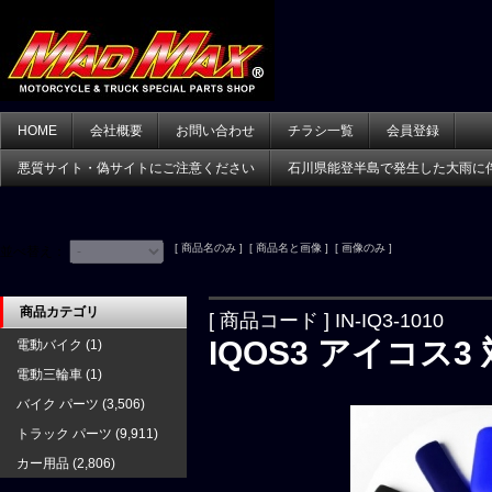
HOME
会社概要
お問い合わせ
チラシ一覧
会員登録
悪質サイト・偽サイトにご注意ください
石川県能登半島で発生した大雨に
[ 商品名のみ ] [ 商品名と画像 ] [ 画像のみ ]
並べ替え：
商品カテゴリ
[ 商品コード ] IN-IQ3-1010
IQOS3 アイコス
電動バイク
(1)
電動三輪車
(1)
バイク パーツ
(3,506)
トラック パーツ
(9,911)
カー用品
(2,806)