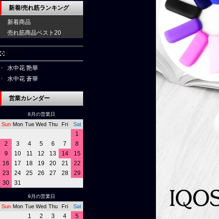
新着/売れ筋ランキング
新着商品
売れ筋商品ベスト20
水中花
水中花 艶華
水中花 蒼華
営業カレンダー
8月の営業日
Sun
Mon
Tue
Wed
Thu
Fri
Sat
1
2
3
4
5
6
7
8
9
10
11
12
13
14
15
16
17
18
19
20
21
22
23
24
25
26
27
28
29
30
31
9月の営業日
Sun
Mon
Tue
Wed
Thu
Fri
Sat
1
2
3
4
5