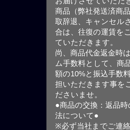
お届けさせていただ
商品（弊社発送済商
取辞退、キャンセル
合は、往復の運賃を
ていただきます。
尚、商品代金返金時
ム手数料として、商
額の10%と振込手数
担いただきます事を
ださいませ。
●商品の交換：返品時
法について●
※必ず当社までご連