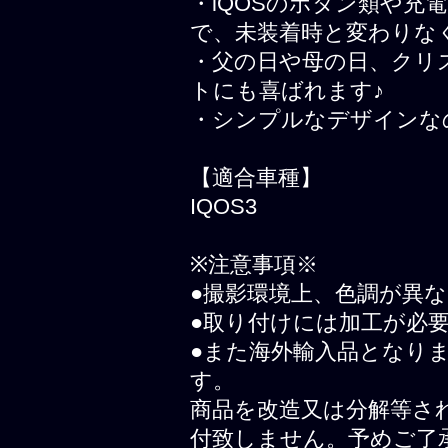
・iQOSのボタン類や
で、未装着時と変わりな
・父の日や母の日、クリ
トにも喜ばれます♪
・シンプルなデザインな
【適合車種】
IQOS3
※注意事項※
●撮影環境上、色調が異
●取り付けには加工が必
●また海外輸入品となり
す。
商品を改造又は分解等さ
付致しません。予めご了