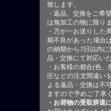
致します。
・返品、交換をご希
は無加工の物に限り
・万が一お送りした
期不良があった場合
の納期から7日以内に
品・交換にて対応い
・お客様の都合(色、
圧などの注文間違いを
よる返品・交換は不
ますので予めご了承
・お荷物の受取辞退