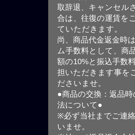
取辞退、キャンセル
合は、往復の運賃を
ていただきます。
尚、商品代金返金時
ム手数料として、商
額の10%と振込手数
担いただきます事を
ださいませ。
●商品の交換：返品時
法について●
※必ず当社までご連
いませ。