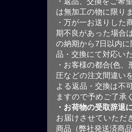
・返品、交換をご希
は無加工の物に限り
・万が一お送りした
期不良があった場合
の納期から7日以内に
品・交換にて対応い
・お客様の都合(色、
圧などの注文間違いを
よる返品・交換は不
ますので予めご了承
・お荷物の受取辞退
お届けさせていただ
商品（弊社発送済商