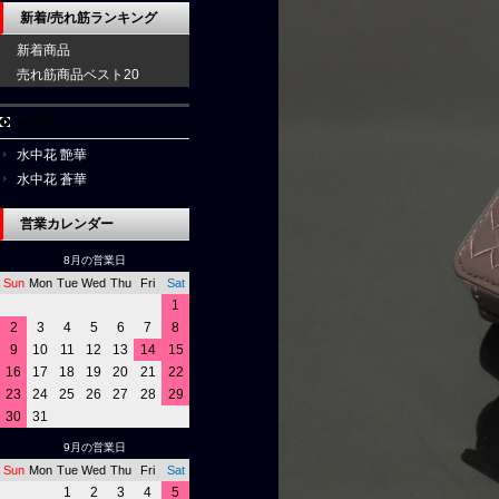
新着/売れ筋ランキング
新着商品
売れ筋商品ベスト20
水中花
水中花 艶華
水中花 蒼華
営業カレンダー
8月の営業日
Sun
Mon
Tue
Wed
Thu
Fri
Sat
1
2
3
4
5
6
7
8
9
10
11
12
13
14
15
16
17
18
19
20
21
22
23
24
25
26
27
28
29
30
31
9月の営業日
Sun
Mon
Tue
Wed
Thu
Fri
Sat
1
2
3
4
5