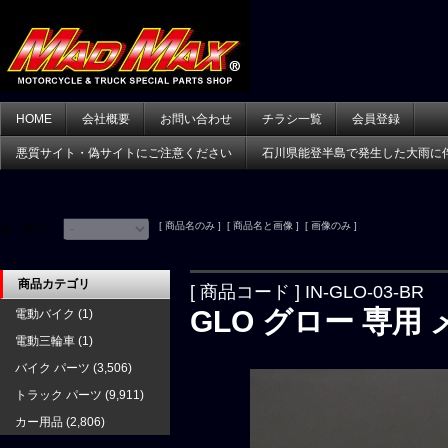
HOME
会社概要
お問い合わせ
チラシ一覧
会員登録
悪質サイト・偽サイトにご注意ください
石川県能登半島で発生した大雨に
[ 商品名のみ ] [ 商品名と画像 ] [ 画像のみ ]
並べ替え：
商品カテゴリ
[ 商品コード ] IN-GLO-03-BR
GLO グロー 専用
電動バイク
(1)
電動三輪車
(1)
バイク パーツ
(3,506)
トラック パーツ
(9,911)
カー用品
(2,806)