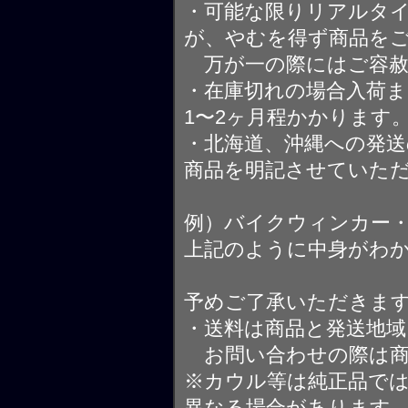
・可能な限りリアルタ
が、やむを得ず商品を
万が一の際にはご容赦
・在庫切れの場合入荷ま
1〜2ヶ月程かかります
・北海道、沖縄への発送
商品を明記させていた
例）バイクウィンカー
上記のように中身がわ
予めご了承いただきま
・送料は商品と発送地
お問い合わせの際は商
※カウル等は純正品で
異なる場合があります