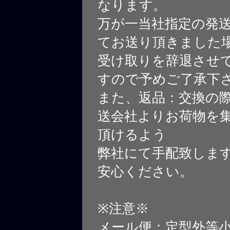
なります。
万が一当社指定の発
てお送り頂きました
受け取りを辞退させ
すので予めご了承下
また、返品：交換の
送会社よりお荷物を
頂けるよう
弊社にて手配致しま
安心ください。
※注意※
メール便：定型外等