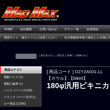
HOME
会社概要
お問い合わせ
チラシ一覧
会員登録
悪質サイト・偽サイトにご注意ください
石川県能登半島で発生した大雨に
[ 商品名のみ ] [ 商品名と画像 ] [ 画像のみ ]
並べ替え：
商品カテゴリ
[ 商品コード ] DZY2A031-LL
電動バイク
(1)
【カウル】【bikini】
180φ汎用ビキニカ
電動三輪車
(1)
バイク パーツ
(3,506)
トラック パーツ
(9,911)
カー用品
(2,806)