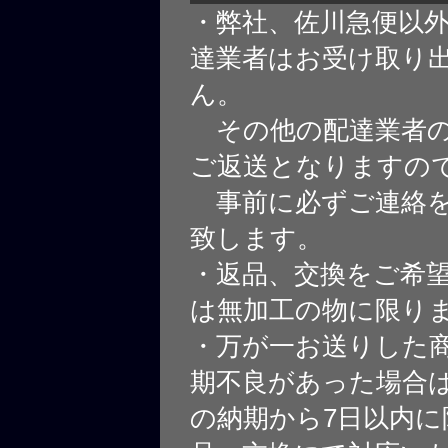
・弊社、佐川急便以
達業者はお受け取り
ん。
その他の配達業者の
ご返送となりますの
事前に必ずご連絡を
致します。
・返品、交換をご希
は無加工の物に限り
・万が一お送りした
期不良があった場合
の納期から7日以内に