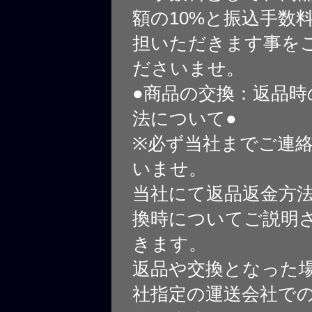
額の10%と振込手数
担いただきます事を
ださいませ。
●商品の交換：返品時
法について●
※必ず当社までご連
いませ。
当社にて返品返金方
換時についてご説明
きます。
返品や交換となった
社指定の運送会社で