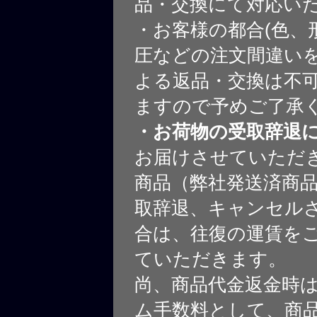
品・交換にて対応い
・お客様の都合(色、
圧などの注文間違いを
よる返品・交換は不
ますので予めご了承
・お荷物の受取辞退
お届けさせていただ
商品（弊社発送済商
取辞退、キャンセル
合は、往復の運賃を
ていただきます。
尚、商品代金返金時
ム手数料として、商