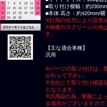
6
7
8
9
10
11
12
■取り付け横幅：約230m
13
14
15
16
17
18
19
■本体 高さ：約420mm/横
20
21
22
23
24
25
26
27
28
29
30
※計測の仕方により誤差
※画像のスクリーンの色
ガラケーサイトはこちら
す。
【主な適合車種】
汎用
※パーツの取り付けは、
が行って下さい。
※当社にて取り付け確認
となります。
※汎用品の為、車種によ
る場合がございますので