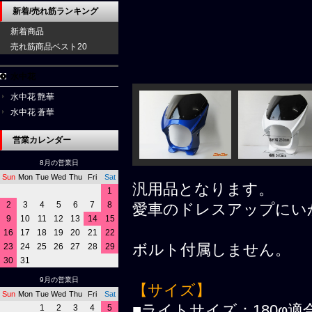
新着/売れ筋ランキング
新着商品
売れ筋商品ベスト20
水中花
水中花 艶華
水中花 蒼華
営業カレンダー
8月の営業日
Sun
Mon
Tue
Wed
Thu
Fri
Sat
汎用品となります。
1
2
3
4
5
6
7
8
愛車のドレスアップにい
9
10
11
12
13
14
15
16
17
18
19
20
21
22
ボルト付属しません。
23
24
25
26
27
28
29
30
31
9月の営業日
【サイズ】
Sun
Mon
Tue
Wed
Thu
Fri
Sat
■ライトサイズ：180φ適
1
2
3
4
5