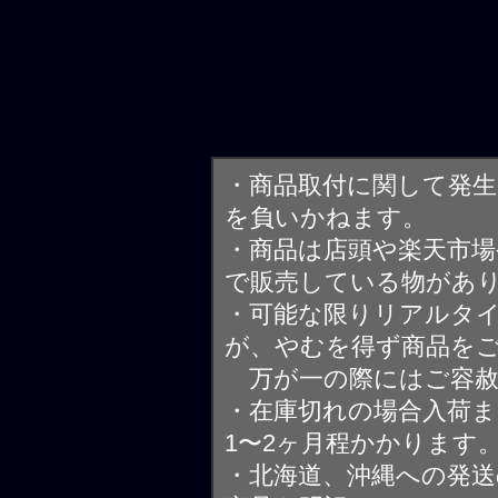
・商品取付に関して発
を負いかねます。
・商品は店頭や楽天市
で販売している物があ
・可能な限りリアルタ
が、やむを得ず商品を
万が一の際にはご容赦
・在庫切れの場合入荷ま
1〜2ヶ月程かかります
・北海道、沖縄への発送