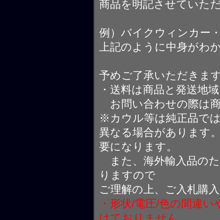
商品を明記させていた
例）バイクウィンカー
上記のように中身がわ
予めご了承いただきま
・送料は商品と発送地
お問い合わせの際は商
※カウル等は純正品で
異なる場合があります
要になります。
また、海外輸入品のた
りますので
ご理解の上、ご入札購
・形状/電圧/色の間違
けておりません。