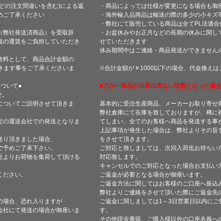
どの注文間違いを含む)による返
・商品によっては仕様が変更になる場合も御
めご了承ください
・海外輸入品商品は輸送の際の多少の小キズ
・弊社にて販売している商品は全てPL法適
（弊社発送済商品）を受取辞
・お盆休みやお正月などの長期の休みに関し
復の運賃をご負担していただき
せていただきます
休み期間中はご連絡・商品発送ができません
数料として、商品合計金額の
きます事をご了承くださいま
※合計金額が￥1000以下の場合、代金換え
ついて●
■万が一商品が出荷出来ない状態となった場合
せ。
についてご説明させて頂きま
基本的に受注生産商品、メーカーお取り寄せ
弊社倉庫にて在庫を致しておりますが、稀に
定の運送会社での発送となりま
てしまい、全てのお客様へ商品を発送する事
上記事項が発生した場合は、弊社よりその旨
送り頂きました場合、
をさせて頂きます。
で予めご了承下さい。
ご対応と致しましては、次回入荷迄お待ちい
社よりお荷物を集荷して頂ける
対応致します。
キャンセルでのご対応となった場合お支払い
ください。
ご返金が必要となる場合が御座います。
ご返金方法に関してはお客様のご口座へ振込
弊社よりご連絡をさせて頂いた際にご返金先
の場合、恐れ入りますが
ご返金に関しましては1～3日営業日以内にご
会社にて発送の場合が御座いま
す。
その他現金書留、ご購入様以外の口座名義へ