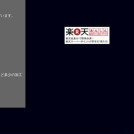
ざいます。
。
など多少の加工