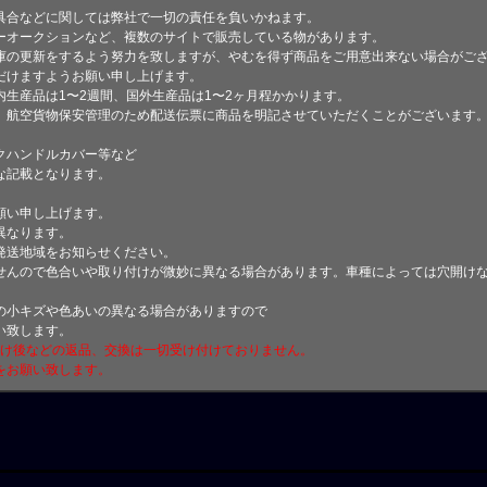
具合などに関しては弊社で一切の責任を負いかねます。
ーオークションなど、複数のサイトで販売している物があります。
庫の更新をするよう努力を致しますが、やむを得ず商品をご用意出来ない場合がご
けますようお願い申し上げます。
生産品は1〜2週間、国外生産品は1〜2ヶ月程かかります。
、航空貨物保安管理のため配送伝票に商品を明記させていただくことがございます
クハンドルカバー等など
な記載となります。
願い申し上げます。
異なります。
発送地域をお知らせください。
せんので色合いや取り付けが微妙に異なる場合があります。車種によっては穴開け
小キズや色あいの異なる場合がありますので
い致します。
付け後などの返品、交換は一切受け付けておりません。
をお願い致します。