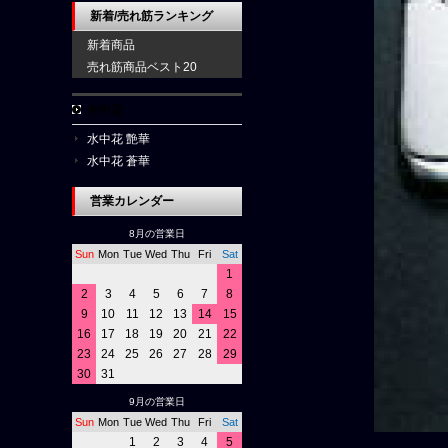
新着/売れ筋ランキング
新着商品
売れ筋商品ベスト20
水中花
水中花 艶華
水中花 蒼華
営業カレンダー
8月の営業日
Sun
Mon
Tue
Wed
Thu
Fri
Sat
1
2
3
4
5
6
7
8
9
10
11
12
13
14
15
16
17
18
19
20
21
22
23
24
25
26
27
28
29
30
31
9月の営業日
Sun
Mon
Tue
Wed
Thu
Fri
Sat
1
2
3
4
5