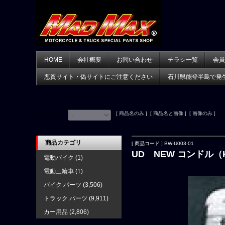
HOME
会社概要
お問い合わせ
チラシ一覧
会員
悪質サイト・偽サイトにご注意ください
石川県能登半島で発
[ 商品名のみ ] [ 商品名と画像 ] [ 画像のみ ]
並べ替え：
商品カテゴリ
[ 商品コード ] BW-U003-01
UD NEW コンドル（
電動バイク
(1)
電動三輪車
(1)
バイク パーツ
(3,506)
トラック パーツ
(9,911)
カー用品
(2,806)