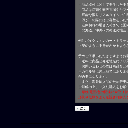
・商品取付に関して発生した不
・商品は店頭や楽天市場やヤフ
・可能な限りリアルタイムで在
万が一の際にはご容赦をいただ
・在庫切れの場合入荷までに国内
・北海道、沖縄への発送の場合
例）バイクウィンカー・トラッ
上記のように中身がわかるよう
予めご了承いただきますようお
・送料は商品と発送地域により
お問い合わせの際は商品名と
※カウル等は純正品ではありま
が必要になります。
また、海外輸入品のため若干の
ご理解の上、ご入札購入をお願
・形状/電圧/色の間違いや取り
形状や仕様をよく確認され購入