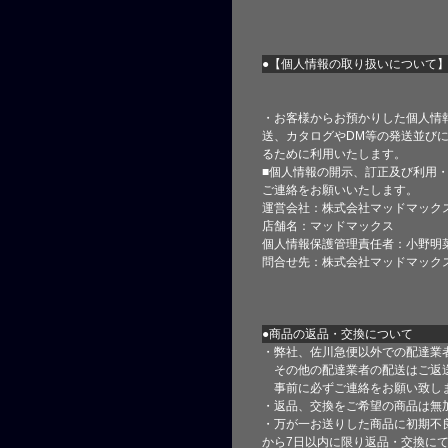
●【個人情報の取り扱いについて
・お客様からお預かりした個人情
送、カタログやDM等の発送並びに
るために利用いたします。
■個人情報の開示、訂正及び利用
ご連絡をお願いいたします。
運営会社：株式会社マッドマック
店舗名：マッドマックス
個人情報保護管理責任者：小野明
問合せ先：株式会社マッドマック
●商品の返品・交換について
・弊社、佐川急便以外での配達業
その他の配達業者の配送はご返
事前に必ずご連絡をお願い致し
・返品、交換をご希望の商品は無
・万が一お送りした商品に初期不
から7日以内に限り返品・交換に