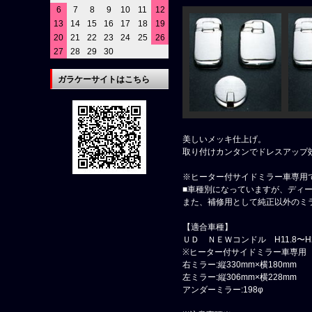
6
7
8
9
10
11
12
13
14
15
16
17
18
19
20
21
22
23
24
25
26
27
28
29
30
ガラケーサイトはこちら
美しいメッキ仕上げ。
取り付けカンタンでドレスアップ
※ヒーター付サイドミラー車専用
■車種別になっていますが、ディ
また、補修用として純正以外のミ
【適合車種】
ＵＤ ＮＥＷコンドル H11.8〜H2
※ヒーター付サイドミラー車専用
右ミラー:縦330mm×横180mm
左ミラー:縦306mm×横228mm
アンダーミラー:198φ