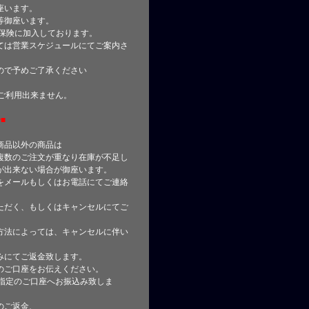
座います。
等御座います。
合保険に加入しております。
ては営業スケジュールにてご案内さ
ので予めご了承ください
はご利用出来ません。
■
商品以外の商品は
複数のご注文が重なり在庫が不足し
が出来ない場合が御座います。
をメールもしくはお電話にてご連絡
ただく、もしくはキャンセルにてご
方法によっては、キャンセルに伴い
みにてご返金致します。
のご口座をお伝えください。
指定のご口座へお振込み致しま
のご返金、