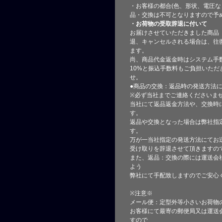
・お客様の都合(色、形状、電圧な
品・交換は不可となりますので予
・お荷物の受取辞退に付いて
お届けさせていただきました商品
退、キャンセルされる場合は、往
ます。
尚、商品代金返金時はシステム手
10%と振込手数料もご負担いただ
せ。
●商品の交換：返品時の発送方法に
※必ず当社までご連絡くださいま
当社にて返品返金方法や、交換時
す。
返品や交換となった場合は弊社指
す。
万が一当社指定の発送方法にてお
受け取りを辞退させて頂きますの
また、返品：交換の際には運送会
よう
弊社にて手配致しますのでご安心
※注意※
メール便：定型外等小さいお荷物
お客様にて最寄の郵便局又は運送
すので