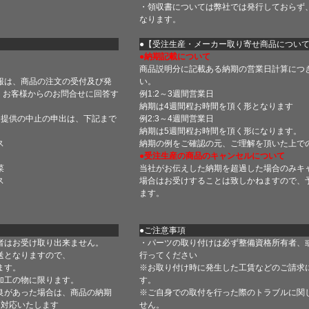
・領収書については弊社では発行しておらず
なります。
】
●【受注生産・メーカー取り寄せ商品につい
●納期記載について
商品説明分に記載ある納期の営業日計算につ
報は、商品の注文の受付及び発
い。
 お客様からのお問合せに回答す
例1:2～3週間営業日
納期は4週間程お時間を頂く形となります
・提供の中止の申出は、下記まで
例2:3～4週間営業日
納期は5週間程お時間を頂く形になります。
ス
納期の例をご確認の元、ご理解を頂いた上で
●受注生産の商品のキャンセルについて
菜
当社がお伝えした納期を超過した場合のみキ
ス
場合はお受けすることは致しかねますので、
ます。
●ご注意事項
者はお受け取り出来ません。
・パーツの取り付けは必ず整備資格所有者、
送となりますので、
行ってください
ます。
※お取り付け時に発生した工賃などのご請求
加工の物に限ります。
す。
良があった場合は、商品の納期
※ご自身での取付を行った際のトラブルに関
て対応いたします
せん。