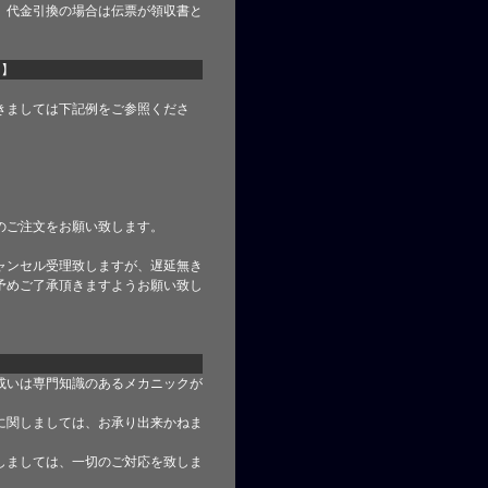
、代金引換の場合は伝票が領収書と
て】
きましては下記例をご参照くださ
のご注文をお願い致します。
ャンセル受理致しますが、遅延無き
予めご了承頂きますようお願い致し
或いは専門知識のあるメカニックが
に関しましては、お承り出来かねま
しましては、一切のご対応を致しま