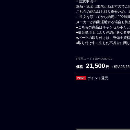
※注意事項※
返品・返金は出来かねますのでご
こちらの商品はお取り寄せため、
ご注文を頂いてから納期に1?2週
メーカーが納期遅延する場合も御
●こちらの商品はキャンセル不可
●撮影環境上により色調が異なる
●パーツの取り付けは、整備士資
●取り付け中に生じた不具合に関
[ 商品コード ] BW-U003-01
21,500
価格
円
（税込23,6
ポイント還元