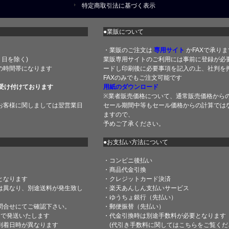
特定商取引法に基づく表示
●業販について
・業販のご注文は
専用サイト
かFAXで承りま
土・日を除く)
業販専用サイトのご利用には事前に登録が必
の時間帯になります
ードし印刷後に必要事項を記入の上、社判を押
FAXのみでもご注文可能です
受け付けております
用紙のダウンロード
※業者販売価格について、通常販売価格から
お客様に関しましては翌営業日
セール期間中等もセール価格からの計算では
ますので、
予めご了承ください。
●お支払い方法について
・コンビニ後払い
・商品代金引換
となります
・クレジットカード決済
は異なり、別途送料が発生致し
・楽天あんしん支払いサービス
・ゆうちょ銀行（先払い）
問合せにてご確認下さい。
・郵便振替（先払い）
内で発送いたします
・代金引換時は別途手数料が必要となります
到着日時が異なります
(代引き手数料に関しては
こちら
をご覧くだ