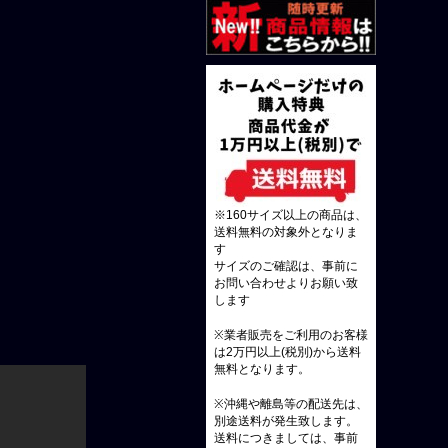
※160サイズ以上の商品は、
送料無料の対象外となりま
す
サイズのご確認は、事前に
お問い合わせよりお願い致
します
※業者販売をご利用のお客様
は2万円以上(税別)から送料
無料となります。
※沖縄や離島等の配送先は、
別途送料が発生致します。
送料につきましては、事前