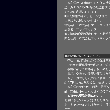
・お客様からお預かりした個人情
送、カタログやDM等の発送並びに
るために利用いたします。
■個人情報の開示、訂正及び利用
ご連絡をお願いいたします。
運営会社：株式会社マッドマック
店舗名：マッドマックス
個人情報保護管理責任者：小野明
問合せ先：株式会社マッドマック
●商品の返品・交換について
・弊社、佐川急便以外での配達業
その他の配達業者の配送はご返
事前に必ずご連絡をお願い致し
・返品、交換をご希望の商品は無
・万が一お送りした商品に初期不
から7日以内に限り返品・交換に
・お客様の都合(色、形状、電圧な
品・交換は不可となりますので予
・お荷物の受取辞退に付いて
お届けさせていただきました商品
退、キャンセルされる場合は、往
ます。