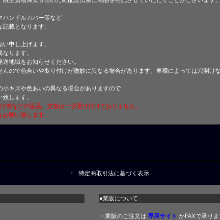
クハンドルカバー等など
な記載となります。
願い申し上げます。
異なります。
発送地域をお知らせください。
せんので色合いや取り付けが微妙に異なる場合があります。車種によっては穴開け
小キズや色あいの異なる場合がありますので
い致します。
付け後などの返品、交換は一切受け付けておりません。
をお願い致します。
特定商取引法に基づく表示
●業販について
・業販のご注文は
専用サイト
かFAXで承りま