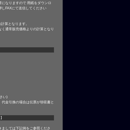
要になりますので 用紙をダウンロ
しFAXにて送信してください
の計算となります。
なく通常販売価格よりの計算となり
さい)
、代金引換の場合は伝票が領収書と
て】
きましては下記例をご参照くださ