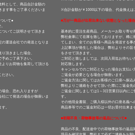
数料として、商品合計金額の
きます事をご了承くださいま
※合計金額が￥1000以下の場合、代金換え
ついて●
■万が一商品が出荷出来ない状態となった場合
せ。
についてご説明させて頂きま
基本的に受注生産商品、メーカーお取り寄せ
弊社倉庫にて在庫を致しておりますが、稀に
定の運送会社での発送となりま
てしまい、全てのお客様へ商品を発送する事
上記事項が発生した場合は、弊社よりその旨
送り頂きました場合、
をさせて頂きます。
で予めご了承下さい。
ご対応と致しましては、次回入荷迄お待ちい
社よりお荷物を集荷して頂ける
対応致します。
キャンセルでのご対応となった場合お支払い
ください。
ご返金が必要となる場合が御座います。
ご返金方法に関してはお客様のご口座へ振込
弊社よりご連絡をさせて頂いた際にご返金先
の場合、恐れ入りますが
ご返金に関しましては1～3日営業日以内にご
会社にて発送の場合が御座いま
す。
その他現金書留、ご購入様以外の口座名義へ
ます。
商品券等でのご返金対応は一切お受付出来ま
■初期不良・荷物事故等の返品について■
商品の不良、配送途中での荷物事故等の返品
現品を確認次第、弊社まで必ずご連絡をお願