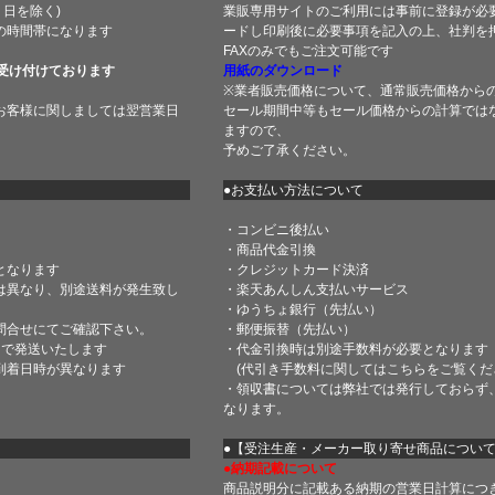
土・日を除く)
業販専用サイトのご利用には事前に登録が必
の時間帯になります
ードし印刷後に必要事項を記入の上、社判を押
FAXのみでもご注文可能です
受け付けております
用紙のダウンロード
※業者販売価格について、通常販売価格から
お客様に関しましては翌営業日
セール期間中等もセール価格からの計算では
ますので、
予めご了承ください。
●お支払い方法について
・コンビニ後払い
・商品代金引換
となります
・クレジットカード決済
は異なり、別途送料が発生致し
・楽天あんしん支払いサービス
・ゆうちょ銀行（先払い）
問合せにてご確認下さい。
・郵便振替（先払い）
内で発送いたします
・代金引換時は別途手数料が必要となります
到着日時が異なります
(代引き手数料に関しては
こちら
をご覧くだ
・領収書については弊社では発行しておらず
なります。
】
●【受注生産・メーカー取り寄せ商品につい
●納期記載について
商品説明分に記載ある納期の営業日計算につ