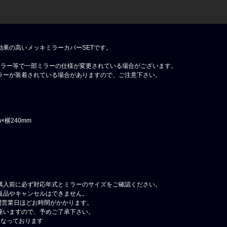
効果の高いメッキミラーカバーSETです。
ーラー等で一部ミラーの仕様が変更されている場合がございます。
ラーが装着されている場合がありますので、ご注意下さい。
×横240mm
購入前に必ず対応年式とミラーのサイズをご確認ください。
返品やキャンセルはできません。
間営業日ほどお時間がかかります。
座いますので、予めご了承下さい。
となっております