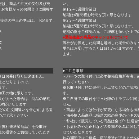
報は、商品の注文の受付及び発
い。
 お客様からのお問合せに回答す
例1:2～3週間営業日
納期は4週間程お時間を頂く形となります
・提供の中止の申出は、下記まで
例2:3～4週間営業日
納期は5週間程お時間を頂く形になります。
ス
納期の例をご確認の元、ご理解を頂いた上で
●受注生産の商品のキャンセルについて
菜
当社がお伝えした納期を超過した場合のみキ
ス
場合はお受けすることは致しかねますので、
ます。
●ご注意事項
者はお受け取り出来ません。
・パーツの取り付けは必ず整備資格所有者、
送となりますので、
行ってください
ます。
※お取り付け時に発生した工賃などのご請求
加工の物に限ります。
す。
良があった場合は、商品の納期
※ご自身での取付を行った際のトラブルに関
て対応いたします
せん。
どの注文間違いを含む)による返
・商品によっては仕様が変更になる場合も御
めご了承ください
・海外輸入品商品は輸送の際の多少の小キズ
・弊社にて販売している商品は全てPL法適
（弊社発送済商品）を受取辞
・お盆休みやお正月などの長期の休みに関し
復の運賃をご負担していただき
せていただきます
休み期間中はご連絡・商品発送ができません