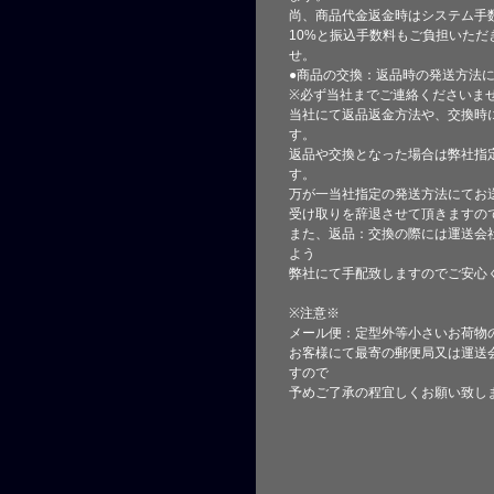
尚、商品代金返金時はシステム手
10%と振込手数料もご負担いただ
せ。
●商品の交換：返品時の発送方法に
※必ず当社までご連絡くださいま
当社にて返品返金方法や、交換時
す。
返品や交換となった場合は弊社指
す。
万が一当社指定の発送方法にてお
受け取りを辞退させて頂きますの
また、返品：交換の際には運送会
よう
弊社にて手配致しますのでご安心
※注意※
メール便：定型外等小さいお荷物
お客様にて最寄の郵便局又は運送
すので
予めご了承の程宜しくお願い致し