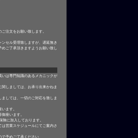
のご注文をお願い致します。
ャンセル受理致しますが、遅延無き
予めご了承頂きますようお願い致し
或いは専門知識のあるメカニックが
に関しましては、お承り出来かねま
しましては、一切のご対応を致しま
座います。
等御座います。
合保険に加入しております。
ては営業スケジュールにてご案内さ
ので予めご了承ください