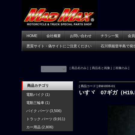
HOME
会社概要
お問い合わせ
チラシ一覧
会員
悪質サイト・偽サイトにご注意ください
石川県能登半島で発
[ 商品名のみ ] [ 商品名と画像 ] [ 画像のみ ]
並べ替え：
商品カテゴリ
[ 商品コード ] BW-I006-01
いすヾ 07ギガ（H19
電動バイク
(1)
電動三輪車
(1)
バイク パーツ
(3,506)
トラック パーツ
(9,911)
カー用品
(2,806)