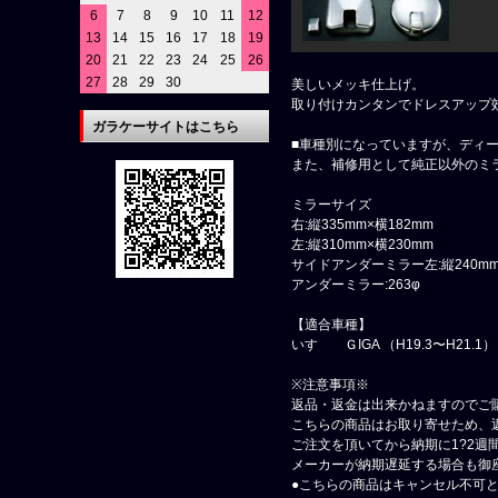
6
7
8
9
10
11
12
13
14
15
16
17
18
19
20
21
22
23
24
25
26
27
28
29
30
美しいメッキ仕上げ。
取り付けカンタンでドレスアップ
ガラケーサイトはこちら
■車種別になっていますが、ディ
また、補修用として純正以外のミ
ミラーサイズ
右:縦335mm×横182mm
左:縦310mm×横230mm
サイドアンダーミラー左:縦240mm
アンダーミラー:263φ
【適合車種】
いすゞ ＧIGA （H19.3〜H21.1）
※注意事項※
返品・返金は出来かねますのでご
こちらの商品はお取り寄せため、
ご注文を頂いてから納期に1?2週
メーカーが納期遅延する場合も御
●こちらの商品はキャンセル不可