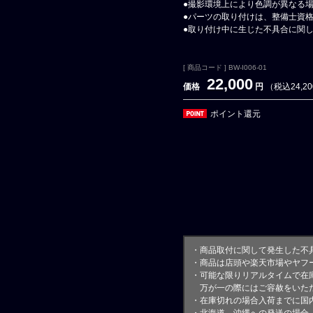
●撮影環境上により色調が異なる
●パーツの取り付けは、整備士資
●取り付け中に生じた不具合に関
[ 商品コード ] BW-I006-01
22,000
価格
円
（税込24,2
ポイント還元
・商品取付に関して発生した不
・商品は店頭や楽天市場やヤフ
・可能な限りリアルタイムで在
万が一の際にはご容赦をいただ
・在庫切れの場合入荷までに国内
・北海道、沖縄への発送の場合