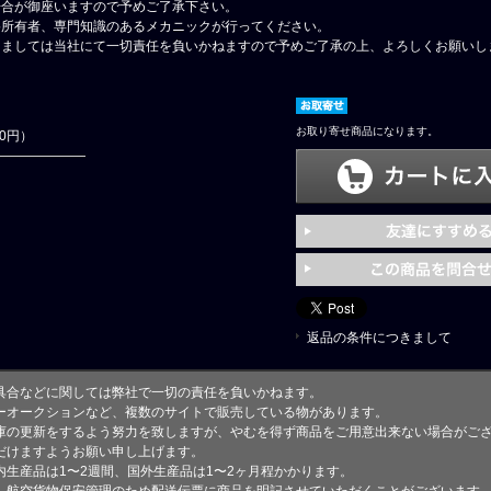
場合が御座いますので予めご了承下さい。
格所有者、専門知識のあるメカニックが行ってください。
しましては当社にて一切責任を負いかねますので予めご了承の上、よろしくお願いし
お取り寄せ商品になります。
00円）
返品の条件につきまして
具合などに関しては弊社で一切の責任を負いかねます。
ーオークションなど、複数のサイトで販売している物があります。
庫の更新をするよう努力を致しますが、やむを得ず商品をご用意出来ない場合がご
けますようお願い申し上げます。
生産品は1〜2週間、国外生産品は1〜2ヶ月程かかります。
、航空貨物保安管理のため配送伝票に商品を明記させていただくことがございます