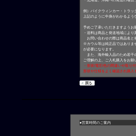
例）バイクウィンカー・トラッ
上記のように中身がわかるよう
予めご了承いただきますようお
・送料は商品と発送地域により
お問い合わせの際は商品名と
※カウル等は純正品ではありま
が必要になります。
また、海外輸入品のため若干の
ご理解の上、ご入札購入をお願
・形状/電圧/色の間違いや取り
形状や仕様をよく確認され購入
●営業時間のご案内