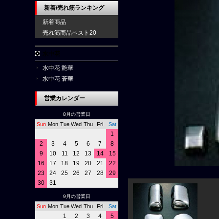
新着/売れ筋ランキング
新着商品
売れ筋商品ベスト20
水中花
水中花 艶華
水中花 蒼華
営業カレンダー
8月の営業日
Sun
Mon
Tue
Wed
Thu
Fri
Sat
1
2
3
4
5
6
7
8
9
10
11
12
13
14
15
16
17
18
19
20
21
22
23
24
25
26
27
28
29
30
31
9月の営業日
Sun
Mon
Tue
Wed
Thu
Fri
Sat
1
2
3
4
5