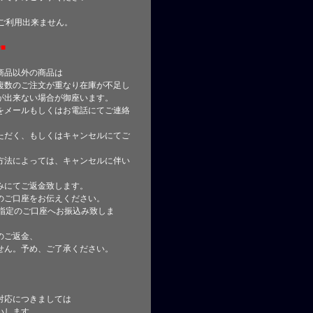
はご利用出来ません。
■
商品以外の商品は
複数のご注文が重なり在庫が不足し
が出来ない場合が御座います。
をメールもしくはお電話にてご連絡
ただく、もしくはキャンセルにてご
方法によっては、キャンセルに伴い
みにてご返金致します。
のご口座をお伝えください。
指定のご口座へお振込み致しま
のご返金、
せん。予め、ご了承ください。
対応につきましては
いします。