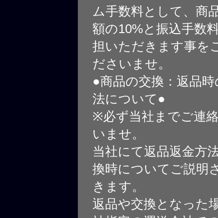
ム手数料として、商
額の10%と振込手数
担いただきます事を
ださいませ。
●商品の交換：返品時
法について●
※必ず当社までご連
いませ。
当社にて返品返金方
換時についてご説明
きます。
返品や交換となった