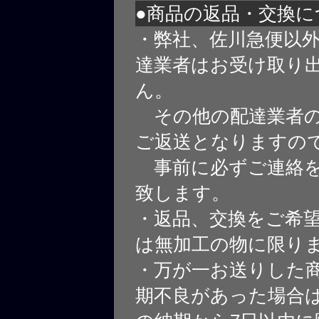
●商品の返品・交換に
・弊社、佐川急便以
達業者はお受け取り
ん。
その他の配達業者の
ご返送となりますの
事前に必ずご連絡を
致します。
・返品、交換をご希
は無加工の物に限り
・万が一お送りした
期不良があった場合