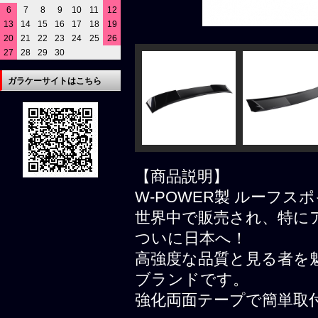
6
7
8
9
10
11
12
13
14
15
16
17
18
19
20
21
22
23
24
25
26
27
28
29
30
ガラケーサイトはこちら
【商品説明】
W-POWER製 ルーフス
世界中で販売され、特にア
ついに日本へ！
高強度な品質と見る者を
ブランドです。
強化両面テープで簡単取