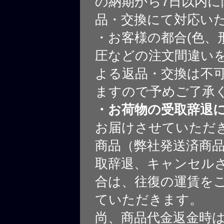
の納期から7日以内に
品・交換にて対応い
・お客様の都合(色、
圧などの注文間違いを
よる返品・交換は不
ますので予めご了承
・お荷物の受取辞退
お届けさせていただ
商品（弊社発送済商
取辞退、キャンセル
合は、往復の運賃を
ていただきます。
尚、商品代金返金時