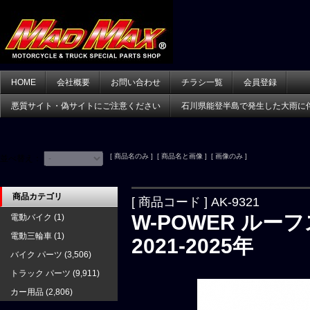
HOME
会社概要
お問い合わせ
チラシ一覧
会員登録
悪質サイト・偽サイトにご注意ください
石川県能登半島で発生した大雨に
[ 商品名のみ ] [ 商品名と画像 ] [ 画像のみ ]
並べ替え：
商品カテゴリ
[ 商品コード ] AK-9321
W-POWER ルー
電動バイク
(1)
電動三輪車
(1)
2021-2025年
バイク パーツ
(3,506)
トラック パーツ
(9,911)
カー用品
(2,806)