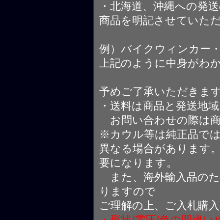
・北海道、沖縄への発送
商品を明記させていた
例）バイクウィンカー
上記のように中身がわ
予めご了承いただきま
・送料は商品と発送地
お問い合わせの際は商
※カウル等は純正品で
異なる場合があります
要になります。
また、海外輸入品のた
りますので
ご理解の上、ご入札購
・形状/電圧/色の間違