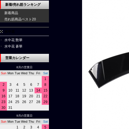
新着/売れ筋ランキング
新着商品
売れ筋商品ベスト20
水中花
水中花 艶華
水中花 蒼華
営業カレンダー
8月の営業日
Sun
Mon
Tue
Wed
Thu
Fri
Sat
1
2
3
4
5
6
7
8
9
10
11
12
13
14
15
16
17
18
19
20
21
22
23
24
25
26
27
28
29
30
31
9月の営業日
Sun
Mon
Tue
Wed
Thu
Fri
Sat
1
2
3
4
5