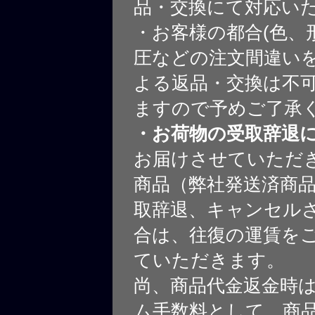
品・交換にて対応い
・お客様の都合(色、
圧などの注文間違いを
よる返品・交換は不
ますので予めご了承
・お荷物の受取辞退
お届けさせていただ
商品（弊社発送済商
取辞退、キャンセル
合は、往復の運賃を
ていただきます。
尚、商品代金返金時
ム手数料として、商