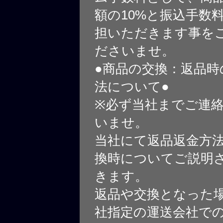
額の10%と振込手数
担いただきます事を
ださいませ。
●商品の交換：返品時
法について●
※必ず当社までご連
いませ。
当社にて返品返金方
換時についてご説明
きます。
返品や交換となった
社指定の運送会社で