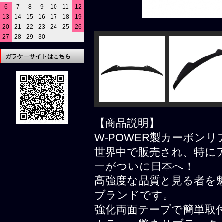
6
7
8
9
10
11
12
13
14
15
16
17
18
19
20
21
22
23
24
25
26
27
28
29
30
ガラケーサイトはこちら
【商品説明】
W-POWER製カーボン
世界中で販売され、特にア
ーがついに日本へ！
高強度な品質と見る者を
ブランドです。
強化両面テープで簡単取