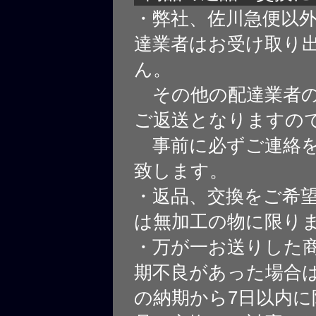
・弊社、佐川急便以
達業者はお受け取り
ん。
その他の配達業者の
ご返送となりますの
事前に必ずご連絡を
致します。
・返品、交換をご希
は無加工の物に限り
・万が一お送りした
期不良があった場合
の納期から7日以内に