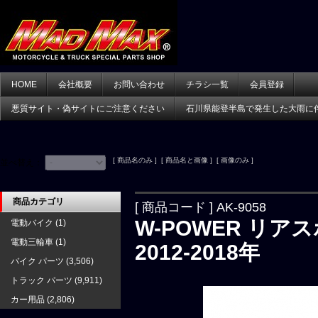
HOME
会社概要
お問い合わせ
チラシ一覧
会員登録
悪質サイト・偽サイトにご注意ください
石川県能登半島で発生した大雨に
[ 商品名のみ ] [ 商品名と画像 ] [ 画像のみ ]
並べ替え：
商品カテゴリ
[ 商品コード ] AK-9058
W-POWER リアスポ
電動バイク
(1)
電動三輪車
(1)
2012-2018年
バイク パーツ
(3,506)
トラック パーツ
(9,911)
カー用品
(2,806)