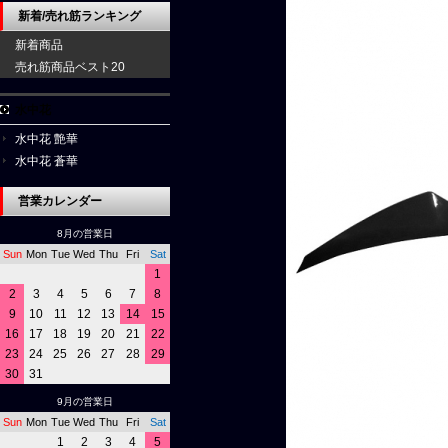
新着/売れ筋ランキング
新着商品
売れ筋商品ベスト20
水中花
水中花 艶華
水中花 蒼華
営業カレンダー
8月の営業日
Sun
Mon
Tue
Wed
Thu
Fri
Sat
1
2
3
4
5
6
7
8
9
10
11
12
13
14
15
16
17
18
19
20
21
22
23
24
25
26
27
28
29
30
31
9月の営業日
Sun
Mon
Tue
Wed
Thu
Fri
Sat
1
2
3
4
5