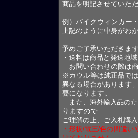
商品を明記させていた
例）バイクウィンカー
上記のように中身がわ
予めご了承いただきま
・送料は商品と発送地
お問い合わせの際は商
※カウル等は純正品で
異なる場合があります
要になります。
また、海外輸入品のた
りますので
ご理解の上、ご入札購
・形状/電圧/色の間違
けておりません。