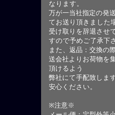
なります。
万が一当社指定の発
てお送り頂きました
受け取りを辞退させ
すので予めご了承下
また、返品：交換の
送会社よりお荷物を
頂けるよう
弊社にて手配致しま
安心ください。
※注意※
メール便：定型外等