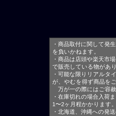
・商品取付に関して発
を負いかねます。
・商品は店頭や楽天市
で販売している物があ
・可能な限りリアルタ
が、やむを得ず商品を
万が一の際にはご容赦
・在庫切れの場合入荷ま
1〜2ヶ月程かかります
・北海道、沖縄への発送