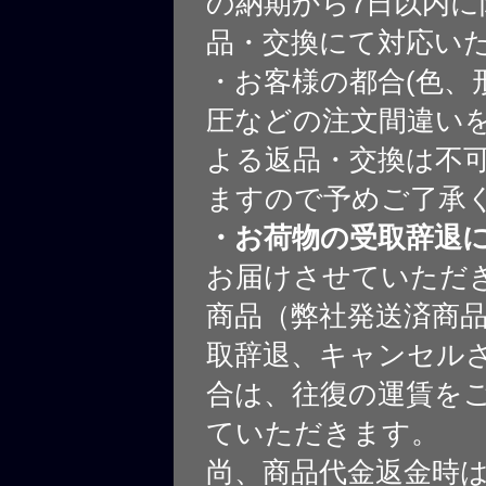
の納期から7日以内に
品・交換にて対応い
・お客様の都合(色、
圧などの注文間違いを
よる返品・交換は不
ますので予めご了承
・お荷物の受取辞退
お届けさせていただ
商品（弊社発送済商
取辞退、キャンセル
合は、往復の運賃を
ていただきます。
尚、商品代金返金時