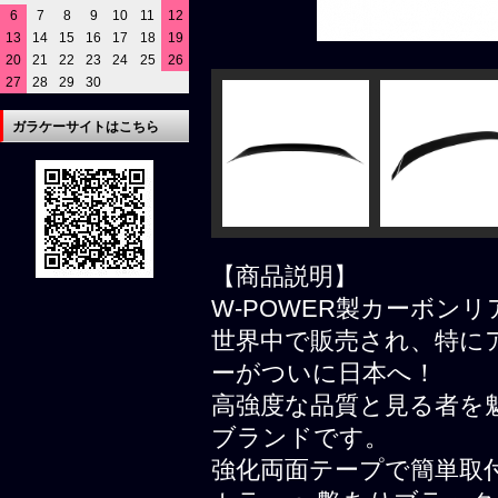
6
7
8
9
10
11
12
13
14
15
16
17
18
19
20
21
22
23
24
25
26
27
28
29
30
ガラケーサイトはこちら
【商品説明】
W-POWER製カーボン
世界中で販売され、特にア
ーがついに日本へ！
高強度な品質と見る者を
ブランドです。
強化両面テープで簡単取