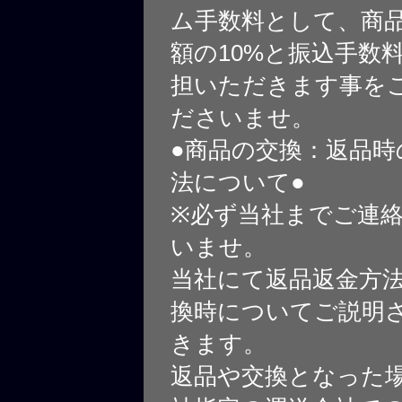
ム手数料として、商
額の10%と振込手数
担いただきます事を
ださいませ。
●商品の交換：返品時
法について●
※必ず当社までご連
いませ。
当社にて返品返金方
換時についてご説明
きます。
返品や交換となった