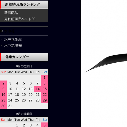
新着/売れ筋ランキング
新着商品
売れ筋商品ベスト20
水中花
水中花 艶華
水中花 蒼華
営業カレンダー
8月の営業日
Sun
Mon
Tue
Wed
Thu
Fri
Sat
1
2
3
4
5
6
7
8
9
10
11
12
13
14
15
16
17
18
19
20
21
22
23
24
25
26
27
28
29
30
31
9月の営業日
Sun
Mon
Tue
Wed
Thu
Fri
Sat
1
2
3
4
5