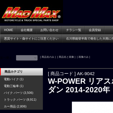
HOME
会社概要
お問い合わせ
チラシ一覧
会員登録
悪質サイト・偽サイトにご注意ください
石川県能登半島で発生した大雨に
[ 商品名のみ ] [ 商品名と画像 ] [ 画像のみ ]
並べ替え：
商品カテゴリ
[ 商品コード ] AK-9042
W-POWER リア
電動バイク
(1)
電動三輪車
(1)
ダン 2014-2020年
バイク パーツ
(3,506)
トラック パーツ
(9,911)
カー用品
(2,806)