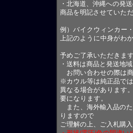
・北海道、沖縄への発送
商品を明記させていた
例）バイクウィンカー
上記のように中身がわ
予めご了承いただきま
・送料は商品と発送地
お問い合わせの際は商
※カウル等は純正品で
異なる場合があります
要になります。
また、海外輸入品のた
りますので
ご理解の上、ご入札購
・形状/電圧/色の間違