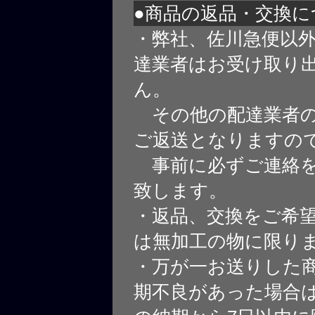
●商品の返品・交換に
・弊社、佐川急便以
達業者はお受け取り
ん。
その他の配達業者の
ご返送となりますの
事前に必ずご連絡を
致します。
・返品、交換をご希
は無加工の物に限り
・万が一お送りした
期不良があった場合