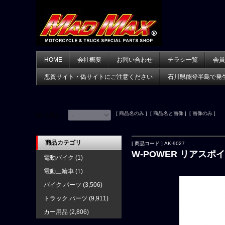
HOME
会社概要
お問い合わせ
チラシ一覧
会員
悪質サイト・偽サイトにご注意ください
石川県能登半島で発
[ 商品名のみ ] [ 商品名と画像 ] [ 画像のみ ]
並べ替え：
商品カテゴリ
[ 商品コード ] AK-9027
W-POWER リアスポイラ
電動バイク
(1)
電動三輪車
(1)
バイク パーツ
(3,506)
トラック パーツ
(9,911)
カー用品
(2,806)