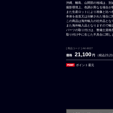
沖縄、離島、山間部の地域は、別
撮影環境上、色調が異なる場合が
また生産ロットにより画像と比べ
本体を改造又は分解された場合に
この商品は海外輸入の社外品とな
また海外輸入品となりますので輸
パーツの取り付けは、整備士資格
取り付け中に生じた不具合に関し
[ 商品コード ] AK-9027
21,100
価格
円
（税込23,2
ポイント還元