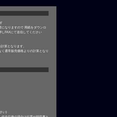
す
要になりますので 用紙をダウンロ
しFAXにて送信してください
の計算となります。
なく通常販売価格よりの計算となり
さい)
、代金引換の場合は伝票が領収書と