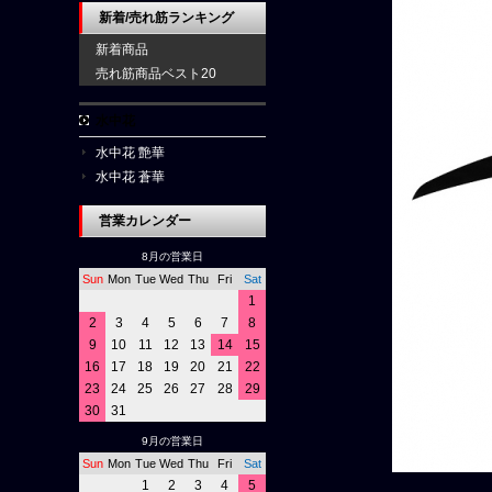
新着/売れ筋ランキング
新着商品
売れ筋商品ベスト20
水中花
水中花 艶華
水中花 蒼華
営業カレンダー
8月の営業日
Sun
Mon
Tue
Wed
Thu
Fri
Sat
1
2
3
4
5
6
7
8
9
10
11
12
13
14
15
16
17
18
19
20
21
22
23
24
25
26
27
28
29
30
31
9月の営業日
Sun
Mon
Tue
Wed
Thu
Fri
Sat
1
2
3
4
5