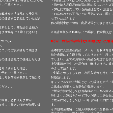
どの注文間違いを含む)による返
・商品によっては仕様が変更になる場合も御
めご了承ください
・海外輸入品商品は輸送の際の多少の小キズ
・弊社にて販売している商品は全てPL法適
（弊社発送済商品）を受取辞
・お盆休みやお正月などの長期の休みに関し
復の運賃をご負担していただき
せていただきます
休み期間中はご連絡・商品発送ができません
数料として、商品合計金額の
きます事をご了承くださいま
※合計金額が￥1000以下の場合、代金換え
ついて●
■万が一商品が出荷出来ない状態となった場合
せ。
についてご説明させて頂きま
基本的に受注生産商品、メーカーお取り寄せ
弊社倉庫にて在庫を致しておりますが、稀に
定の運送会社での発送となりま
てしまい、全てのお客様へ商品を発送する事
上記事項が発生した場合は、弊社よりその旨
送り頂きました場合、
をさせて頂きます。
で予めご了承下さい。
ご対応と致しましては、次回入荷迄お待ちい
社よりお荷物を集荷して頂ける
対応致します。
キャンセルでのご対応となった場合お支払い
ください。
ご返金が必要となる場合が御座います。
ご返金方法に関してはお客様のご口座へ振込
弊社よりご連絡をさせて頂いた際にご返金先
の場合、恐れ入りますが
ご返金に関しましては1～3日営業日以内にご
会社にて発送の場合が御座いま
す。
その他現金書留、ご購入様以外の口座名義へ