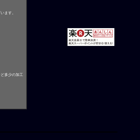
ざいます。
。
など多少の加工