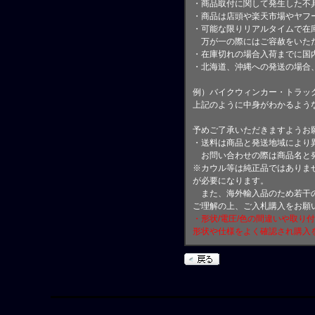
・商品取付に関して発生した不
・商品は店頭や楽天市場やヤフ
・可能な限りリアルタイムで在
万が一の際にはご容赦をいただ
・在庫切れの場合入荷までに国内
・北海道、沖縄への発送の場合
例）バイクウィンカー・トラッ
上記のように中身がわかるよう
予めご了承いただきますようお
・送料は商品と発送地域により
お問い合わせの際は商品名と
※カウル等は純正品ではありま
が必要になります。
また、海外輸入品のため若干の
ご理解の上、ご入札購入をお願
・形状/電圧/色の間違いや取り
形状や仕様をよく確認され購入