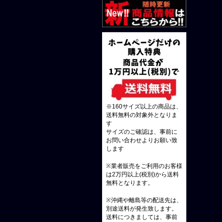
※160サイズ以上の商品は、
送料無料の対象外となりま
す
サイズのご確認は、事前に
お問い合わせよりお願い致
します
※業者販売をご利用のお客様
は2万円以上(税別)から送料
無料となります。
※沖縄や離島等の配送先は、
別途送料が発生致します。
送料につきましては、事前