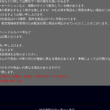
具合などに関しては弊社で一切の責任を負いかねます。
ーオークションなど、複数のサイトで販売している物があります。
庫の更新をするよう努力を致しますが、やむを得ず商品をご用意出来ない場合がご
けますようお願い申し上げます。
生産品は1〜2週間、国外生産品は1〜2ヶ月程かかります。
、航空貨物保安管理のため配送伝票に商品を明記させていただくことがございます
クハンドルカバー等など
な記載となります。
願い申し上げます。
異なります。
発送地域をお知らせください。
せんので色合いや取り付けが微妙に異なる場合があります。車種によっては穴開け
小キズや色あいの異なる場合がありますので
い致します。
付け後などの返品、交換は一切受け付けておりません。
をお願い致します。