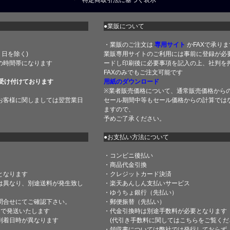
特定商取引法に基づく表示
●業販について
・業販のご注文は
専用サイト
かFAXで承りま
土・日を除く)
業販専用サイトのご利用には事前に登録が必
の時間帯になります
ードし印刷後に必要事項を記入の上、社判を押
FAXのみでもご注文可能です
受け付けております
用紙のダウンロード
※業者販売価格について、通常販売価格から
お客様に関しましては翌営業日
セール期間中等もセール価格からの計算では
ますので、
予めご了承ください。
●お支払い方法について
・コンビニ後払い
・商品代金引換
となります
・クレジットカード決済
は異なり、別途送料が発生致し
・楽天あんしん支払いサービス
・ゆうちょ銀行（先払い）
問合せにてご確認下さい。
・郵便振替（先払い）
内で発送いたします
・代金引換時は別途手数料が必要となります
到着日時が異なります
(代引き手数料に関しては
こちら
をご覧くだ
・領収書については弊社では発行しておらず