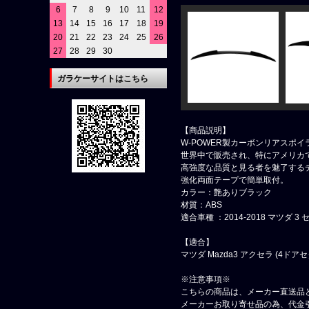
6
7
8
9
10
11
12
13
14
15
16
17
18
19
20
21
22
23
24
25
26
27
28
29
30
ガラケーサイトはこちら
【商品説明】
W-POWER製カーボンリアスポイ
世界中で販売され、特にアメリカで
高強度な品質と見る者を魅了する
強化両面テープで簡単取付。
カラー：艶ありブラック
材質：ABS
適合車種 ：2014-2018 マツダ 3
【適合】
マツダ Mazda3 アクセラ (4ドアセ
※注意事項※
こちらの商品は、メーカー直送品
メーカーお取り寄せ品の為、代金