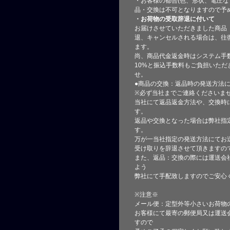
・お客様の都合(色、形状、電圧な
品・交換は不可となりますので予
・お荷物の受取辞退に付いて
お届けさせていただきました商品
退、キャンセルされる場合は、往
ます。
尚、商品代金返金時はシステム手
10%と振込手数料もご負担いただ
せ。
●商品の交換：返品時の発送方法に
※必ず当社までご連絡くださいま
当社にて返品返金方法や、交換時
す。
返品や交換となった場合は弊社指
す。
万が一当社指定の発送方法にてお
受け取りを辞退させて頂きますの
また、返品：交換の際には運送会
よう
弊社にて手配致しますのでご安心
※注意※
メール便：定型外等小さいお荷物
お客様にて最寄の郵便局又は運送
すので