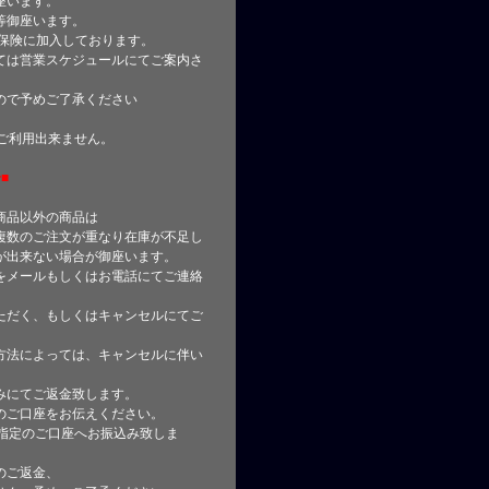
座います。
等御座います。
合保険に加入しております。
ては営業スケジュールにてご案内さ
ので予めご了承ください
はご利用出来ません。
■
商品以外の商品は
複数のご注文が重なり在庫が不足し
が出来ない場合が御座います。
をメールもしくはお電話にてご連絡
ただく、もしくはキャンセルにてご
方法によっては、キャンセルに伴い
みにてご返金致します。
のご口座をお伝えください。
指定のご口座へお振込み致しま
のご返金、