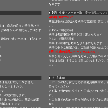
なります。
】
●【受注生産・メーカー取り寄せ商品につい
●納期記載について
商品説明分に記載ある納期の営業日計算につ
報は、商品の注文の受付及び発
い。
 お客様からのお問合せに回答す
例1:2～3週間営業日
納期は4週間程お時間を頂く形となります
・提供の中止の申出は、下記まで
例2:3～4週間営業日
納期は5週間程お時間を頂く形になります。
ス
納期の例をご確認の元、ご理解を頂いた上で
●受注生産の商品のキャンセルについて
菜
当社がお伝えした納期を超過した場合のみキ
ス
場合はお受けすることは致しかねますので、
ます。
●ご注意事項
者はお受け取り出来ません。
・パーツの取り付けは必ず整備資格所有者、
送となりますので、
行ってください
ます。
※お取り付け時に発生した工賃などのご請求
加工の物に限ります。
す。
良があった場合は、商品の納期
※ご自身での取付を行った際のトラブルに関
て対応いたします
せん。