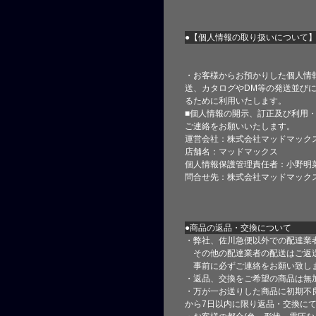
●【個人情報の取り扱いについて
・お客様からお預かりした個人情
送、カタログやDM等の発送並びに
るために利用いたします。
■個人情報の開示、訂正及び利用
ご連絡をお願いいたします。
運営会社：株式会社マッドマック
店舗名：マッドマックス
個人情報保護管理責任者：小野明
問合せ先：株式会社マッドマック
●商品の返品・交換について
・弊社、佐川急便以外での配達業
その他の配達業者の配送はご返
事前に必ずご連絡をお願い致し
・返品、交換をご希望の商品は無
・万が一お送りした商品に初期不
から7日以内に限り返品・交換に