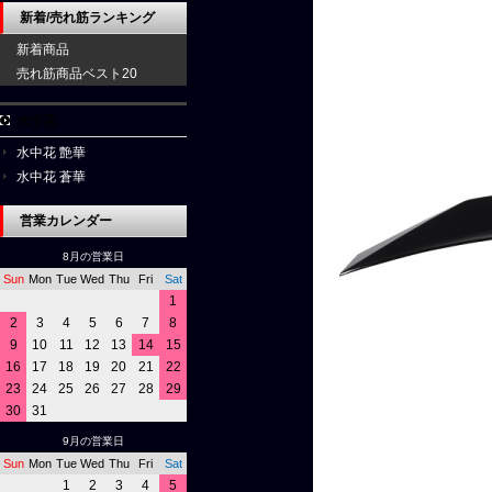
新着/売れ筋ランキング
新着商品
売れ筋商品ベスト20
水中花
水中花 艶華
水中花 蒼華
営業カレンダー
8月の営業日
Sun
Mon
Tue
Wed
Thu
Fri
Sat
1
2
3
4
5
6
7
8
9
10
11
12
13
14
15
16
17
18
19
20
21
22
23
24
25
26
27
28
29
30
31
9月の営業日
Sun
Mon
Tue
Wed
Thu
Fri
Sat
1
2
3
4
5