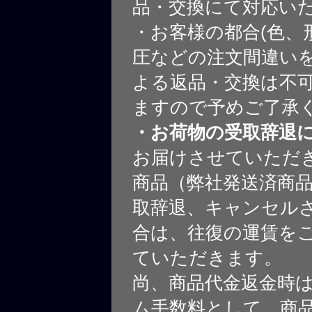
品・交換にて対応い
・お客様の都合(色、
圧などの注文間違いを
よる返品・交換は不
ますので予めご了承
・お荷物の受取辞退
お届けさせていただ
商品（弊社発送済商
取辞退、キャンセル
合は、往復の運賃を
ていただきます。
尚、商品代金返金時
ム手数料として、商