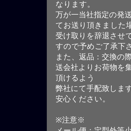
なります。
万が一当社指定の発
てお送り頂きました
受け取りを辞退させ
すので予めご了承下
また、返品：交換の
送会社よりお荷物を
頂けるよう
弊社にて手配致しま
安心ください。
※注意※
メール便：定型外等