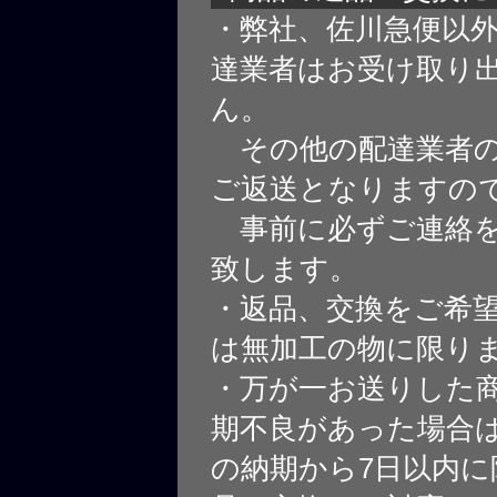
・弊社、佐川急便以
達業者はお受け取り
ん。
その他の配達業者の
ご返送となりますの
事前に必ずご連絡を
致します。
・返品、交換をご希
は無加工の物に限り
・万が一お送りした
期不良があった場合
の納期から7日以内に