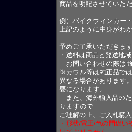
商品を明記させていた
例）バイクウィンカー
上記のように中身がわ
予めご了承いただきま
・送料は商品と発送地
お問い合わせの際は商
※カウル等は純正品で
異なる場合があります
要になります。
また、海外輸入品のた
りますので
ご理解の上、ご入札購
・形状/電圧/色の間違
けておりません。