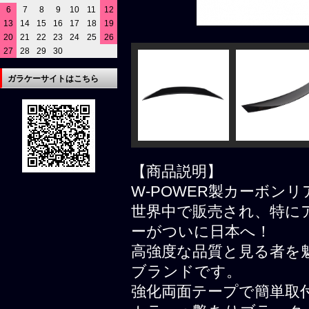
6
7
8
9
10
11
12
13
14
15
16
17
18
19
20
21
22
23
24
25
26
27
28
29
30
ガラケーサイトはこちら
【商品説明】
W-POWER製カーボン
世界中で販売され、特にア
ーがついに日本へ！
高強度な品質と見る者を
ブランドです。
強化両面テープで簡単取