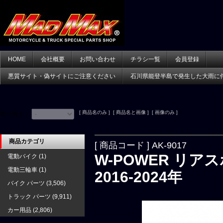
HOME
会社概要
お問い合わせ
チラシ一覧
会員登録
悪質サイト・偽サイトにご注意ください
石川県能登半島で発生した大雨に
[ 商品名のみ ] [ 商品名と画像 ] [ 画像のみ ]
並べ替え：
商品カテゴリ
[ 商品コード ] AK-9017
W-POWER リア
電動バイク
(1)
電動三輪車
(1)
2016-2024年
バイク パーツ
(3,506)
トラック パーツ
(9,911)
カー用品
(2,806)