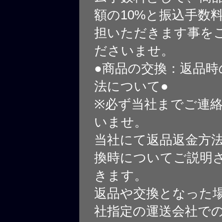
額の10%と振込手数
担いただきます事を
ださいませ。
●商品の交換：返品時
法について●
※必ず当社までご連
いませ。
当社にて返品返金方
換時についてご説明
きます。
返品や交換となった
社指定の運送会社で