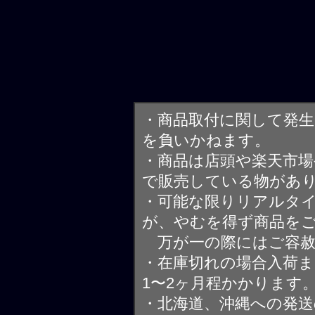
・商品取付に関して発
を負いかねます。
・商品は店頭や楽天市
で販売している物があ
・可能な限りリアルタ
が、やむを得ず商品を
万が一の際にはご容赦
・在庫切れの場合入荷ま
1〜2ヶ月程かかります
・北海道、沖縄への発送