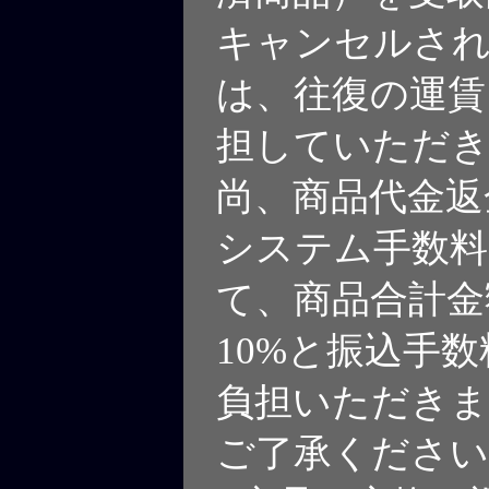
キャンセルさ
は、往復の運賃
担していただ
尚、商品代金返
システム手数料
て、商品合計金
10%と振込手
負担いただきま
ご了承ください