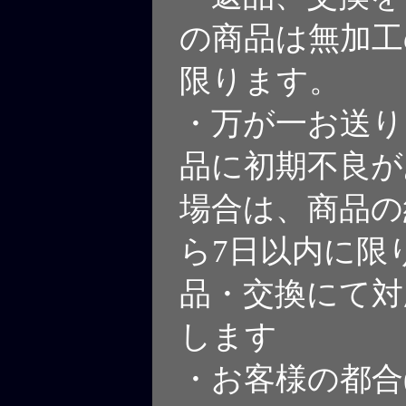
の商品は無加工
限ります。
・万が一お送り
品に初期不良が
場合は、商品の
ら7日以内に限
品・交換にて対
します
・お客様の都合