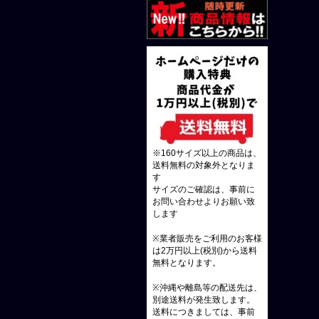
※160サイズ以上の商品は、
送料無料の対象外となりま
す
サイズのご確認は、事前に
お問い合わせよりお願い致
します
※業者販売をご利用のお客様
は2万円以上(税別)から送料
無料となります。
※沖縄や離島等の配送先は、
別途送料が発生致します。
送料につきましては、事前