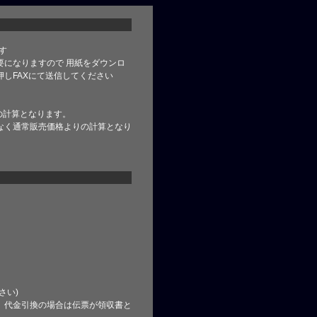
す
要になりますので 用紙をダウンロ
しFAXにて送信してください
の計算となります。
なく通常販売価格よりの計算となり
さい)
、代金引換の場合は伝票が領収書と