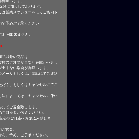
等御座います。
合保険に加入しております。
ては営業スケジュールにてご案内さ
ので予めご了承ください
はご利用出来ません。
■
商品以外の商品は
複数のご注文が重なり在庫が不足し
が出来ない場合が御座います。
をメールもしくはお電話にてご連絡
ただく、もしくはキャンセルにてご
方法によっては、キャンセルに伴い
みにてご返金致します。
のご口座をお伝えください。
指定のご口座へお振込み致しま
のご返金、
せん。予め、ご了承ください。