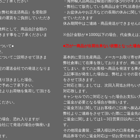
めご了承ください
・海外輸入品商品は輸送の際の多少の小キズ
・弊社にて販売している商品は全てPL法適
（弊社発送済商品）を受取辞
・お盆休みやお正月などの長期の休みに関し
復の運賃をご負担していただき
せていただきます
休み期間中はご連絡・商品発送ができません
数料として、商品合計金額の
きます事をご了承くださいま
※合計金額が￥1000以下の場合、代金換え
ついて●
■万が一商品が出荷出来ない状態となった場合
せ。
についてご説明させて頂きま
基本的に受注生産商品、メーカーお取り寄せ
弊社倉庫にて在庫を致しておりますが、稀に
定の運送会社での発送となりま
てしまい、全てのお客様へ商品を発送する事
上記事項が発生した場合は、弊社よりその旨
送り頂きました場合、
をさせて頂きます。
で予めご了承下さい。
ご対応と致しましては、次回入荷迄お待ちい
社よりお荷物を集荷して頂ける
対応致します。
キャンセルでのご対応となった場合お支払い
ください。
ご返金が必要となる場合が御座います。
ご返金方法に関してはお客様のご口座へ振込
弊社よりご連絡をさせて頂いた際にご返金先
の場合、恐れ入りますが
ご返金に関しましては1～3日営業日以内にご
会社にて発送の場合が御座いま
す。
その他現金書留、ご購入様以外の口座名義へ
ます。
商品券等でのご返金対応は一切お受付出来ま