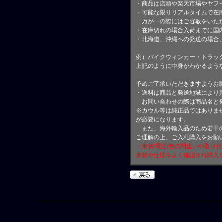
・商品は店頭や楽天市場やヤフ
・可能な限りリアルタイムで在
万が一の際にはご容赦をいただ
・在庫切れの場合入荷までに国内
・北海道、沖縄への発送の場合
例）バイクウィンカー・トラッ
上記のように中身がわかるよう
予めご了承いただきますようお
・送料は商品と発送地域により
お問い合わせの際は商品名と
※カウル等は純正品ではありま
が必要になります。
また、海外輸入品のため若干の
ご理解の上、ご入札購入をお願
・形状/電圧/色の間違いや取り
形状や仕様をよく確認され購入