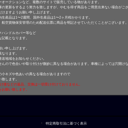
ーオークションなど、複数のサイトで販売している物があります。
庫の更新をするよう努力を致しますが、やむを得ず商品をご用意出来ない場合がご
けますようお願い申し上げます。
生産品は1〜2週間、国外生産品は1〜2ヶ月程かかります。
、航空貨物保安管理のため配送伝票に商品を明記させていただくことがございます
クハンドルカバー等など
な記載となります。
願い申し上げます。
異なります。
発送地域をお知らせください。
せんので色合いや取り付けが微妙に異なる場合があります。車種によっては穴開け
小キズや色あいの異なる場合がありますので
い致します。
付け後などの返品、交換は一切受け付けておりません。
をお願い致します。
特定商取引法に基づく表示