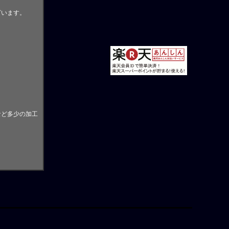
ざいます。
。
など多少の加工