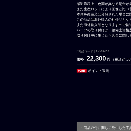
撮影環境上、色調が異なる場合が
また生産ロットにより画像と比べ
本体を改造又は分解された場合に
この商品は海外輸入の社外品とな
また海外輸入品となりますので輸
パーツの取り付けは、整備士資格
取り付け中に生じた不具合に関し
[ 商品コード ] AK-89458
22,300
価格
円
（税込24,5
ポイント還元
・商品取付に関して発生した不