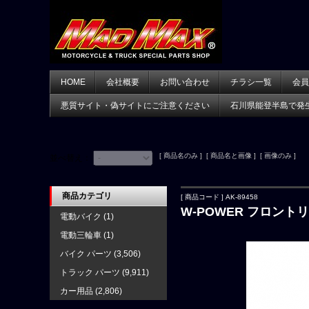
HOME
会社概要
お問い合わせ
チラシ一覧
会員
悪質サイト・偽サイトにご注意ください
石川県能登半島で発
[ 商品名のみ ] [ 商品名と画像 ] [ 画像のみ ]
並べ替え：
商品カテゴリ
[ 商品コード ] AK-89458
W-POWER フロントリ
電動バイク
(1)
電動三輪車
(1)
バイク パーツ
(3,506)
トラック パーツ
(9,911)
カー用品
(2,806)