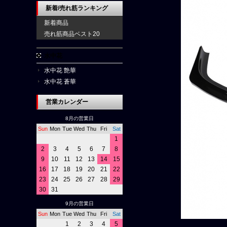
新着/売れ筋ランキング
新着商品
売れ筋商品ベスト20
水中花
水中花 艶華
水中花 蒼華
営業カレンダー
8月の営業日
Sun
Mon
Tue
Wed
Thu
Fri
Sat
1
2
3
4
5
6
7
8
9
10
11
12
13
14
15
16
17
18
19
20
21
22
23
24
25
26
27
28
29
30
31
9月の営業日
Sun
Mon
Tue
Wed
Thu
Fri
Sat
1
2
3
4
5