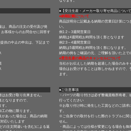
なります。
】
●【受注生産・メーカー取り寄せ商品につい
●納期記載について
商品説明分に記載ある納期の営業日計算につ
報は、商品の注文の受付及び発
い。
 お客様からのお問合せに回答す
例1:2～3週間営業日
納期は4週間程お時間を頂く形となります
・提供の中止の申出は、下記まで
例2:3～4週間営業日
納期は5週間程お時間を頂く形になります。
ス
納期の例をご確認の元、ご理解を頂いた上で
●受注生産の商品のキャンセルについて
菜
当社がお伝えした納期を超過した場合のみキ
ス
場合はお受けすることは致しかねますので、
ます。
●ご注意事項
者はお受け取り出来ません。
・パーツの取り付けは必ず整備資格所有者、
送となりますので、
行ってください
ます。
※お取り付け時に発生した工賃などのご請求
加工の物に限ります。
す。
良があった場合は、商品の納期
※ご自身での取付を行った際のトラブルに関
て対応いたします
せん。
どの注文間違いを含む)による返
・商品によっては仕様が変更になる場合も御