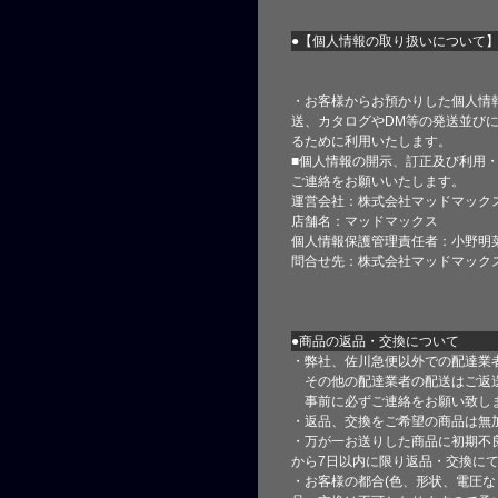
●【個人情報の取り扱いについて
・お客様からお預かりした個人情
送、カタログやDM等の発送並びに
るために利用いたします。
■個人情報の開示、訂正及び利用
ご連絡をお願いいたします。
運営会社：株式会社マッドマック
店舗名：マッドマックス
個人情報保護管理責任者：小野明
問合せ先：株式会社マッドマック
●商品の返品・交換について
・弊社、佐川急便以外での配達業
その他の配達業者の配送はご返
事前に必ずご連絡をお願い致し
・返品、交換をご希望の商品は無
・万が一お送りした商品に初期不
から7日以内に限り返品・交換に
・お客様の都合(色、形状、電圧な