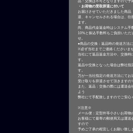
品・交換は不可となりますので予
・お荷物の受取辞退に付いて
お届けさせていただきました商品
退、キャンセルされる場合は、往
ます。
尚、商品代金返金時はシステム手
10%と振込手数料もご負担いただ
せ。
●商品の交換：返品時の発送方法に
※必ず当社までご連絡くださいま
当社にて返品返金方法や、交換時
す。
返品や交換となった場合は弊社指
す。
万が一当社指定の発送方法にてお
受け取りを辞退させて頂きますの
また、返品：交換の際には運送会
よう
弊社にて手配致しますのでご安心
※注意※
メール便：定型外等小さいお荷物
お客様にて最寄の郵便局又は運送
すので
予めご了承の程宜しくお願い致し