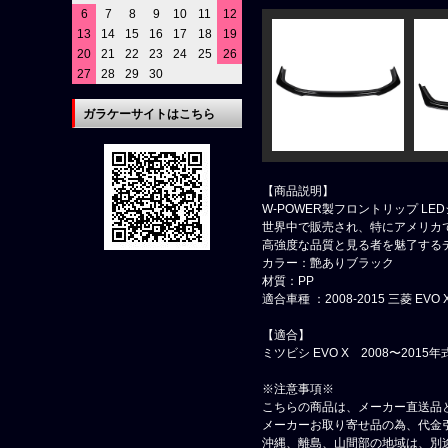
6
7
8
9
10
11
12
13
14
15
16
17
18
19
20
21
22
23
24
25
26
27
28
29
30
ガラケーサイトはこちら
【商品説明】
W-POWER製フロントリップ L
世界中で販売され、特にアメリカで
高強度な品質と見る者を魅了する
カラー：艶ありブラック
材質：PP
適合車種 ：2008-2015 三菱 EVO 
【適合】
ミツビシ EVO X 2008〜2015
※注意事項※
こちらの商品は、メーカー直送品
メーカーお取り寄せ品の為、代金
沖縄、離島、山間部の地域は、別