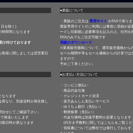
●業販について
・業販のご注文は
専用サイト
かFAXで承りま
土・日を除く)
業販専用サイトのご利用には事前に登録が必
の時間帯になります
ードし印刷後に必要事項を記入の上、社判を押
FAXのみでもご注文可能です
受け付けております
用紙のダウンロード
※業者販売価格について、通常販売価格から
お客様に関しましては翌営業日
セール期間中等もセール価格からの計算では
ますので、
予めご了承ください。
●お支払い方法について
・コンビニ後払い
・商品代金引換
となります
・クレジットカード決済
は異なり、別途送料が発生致し
・楽天あんしん支払いサービス
・ゆうちょ銀行（先払い）
問合せにてご確認下さい。
・郵便振替（先払い）
内で発送いたします
・代金引換時は別途手数料が必要となります
到着日時が異なります
(代引き手数料に関しては
こちら
をご覧くだ
・領収書については弊社では発行しておらず