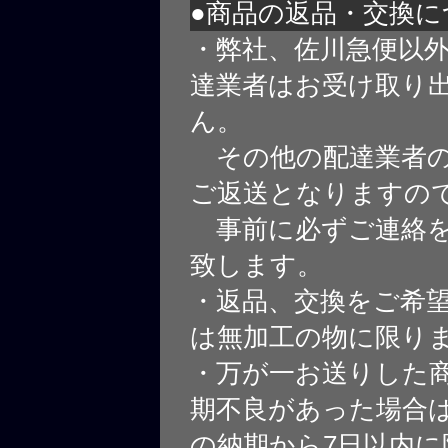
●商品の返品・交換に
・弊社、佐川急便以
達業者はお受け取り
ん。
その他の配達業者の
ご返送となりますの
事前に必ずご連絡を
致します。
・返品、交換をご希
は無加工の物に限り
・万が一お送りした
期不良があった場合
の納期から7日以内に