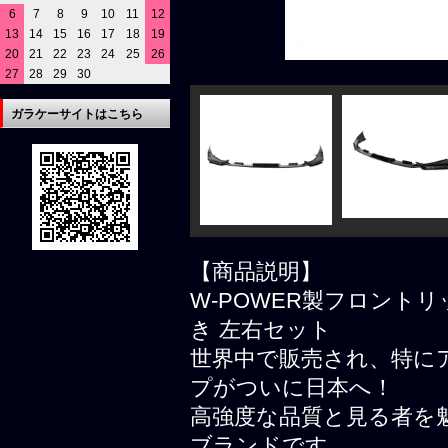
6
7
8
9
10
11
12
13
14
15
16
17
18
19
20
21
22
23
24
25
26
27
28
29
30
ガラケーサイトはこちら
【商品説明】
W-POWER製フロント
き 左右セット
世界中で販売され、特にア
プがついに日本へ！
高強度な品質と見る者を
ブランドです。