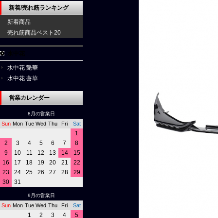
新着/売れ筋ランキング
新着商品
売れ筋商品ベスト20
水中花
水中花 艶華
水中花 蒼華
営業カレンダー
8月の営業日
Sun
Mon
Tue
Wed
Thu
Fri
Sat
1
2
3
4
5
6
7
8
9
10
11
12
13
14
15
16
17
18
19
20
21
22
23
24
25
26
27
28
29
30
31
9月の営業日
Sun
Mon
Tue
Wed
Thu
Fri
Sat
1
2
3
4
5