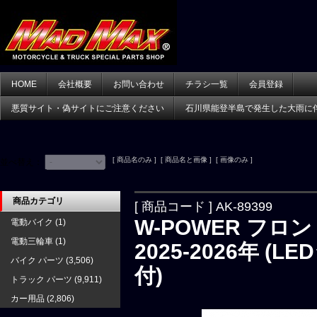
HOME
会社概要
お問い合わせ
チラシ一覧
会員登録
悪質サイト・偽サイトにご注意ください
石川県能登半島で発生した大雨に
[ 商品名のみ ] [ 商品名と画像 ] [ 画像のみ ]
並べ替え：
商品カテゴリ
[ 商品コード ] AK-89399
W-POWER フロン
電動バイク
(1)
電動三輪車
(1)
2025-2026年
バイク パーツ
(3,506)
付)
トラック パーツ
(9,911)
カー用品
(2,806)