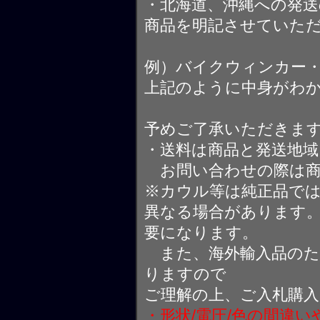
・北海道、沖縄への発送
商品を明記させていた
例）バイクウィンカー
上記のように中身がわ
予めご了承いただきま
・送料は商品と発送地
お問い合わせの際は商
※カウル等は純正品で
異なる場合があります
要になります。
また、海外輸入品のた
りますので
ご理解の上、ご入札購
・形状/電圧/色の間違