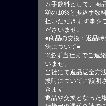
ム手数料として、商
額の10%と振込手数
担いただきます事を
ださいませ。
●商品の交換：返品時
法について●
※必ず当社までご連
いませ。
当社にて返品返金方
換時についてご説明
きます。
返品や交換となった