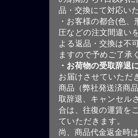
品・交換にて対応い
・お客様の都合(色、
圧などの注文間違いを
よる返品・交換は不
ますので予めご了承
・お荷物の受取辞退
お届けさせていただ
商品（弊社発送済商
取辞退、キャンセル
合は、往復の運賃を
ていただきます。
尚、商品代金返金時