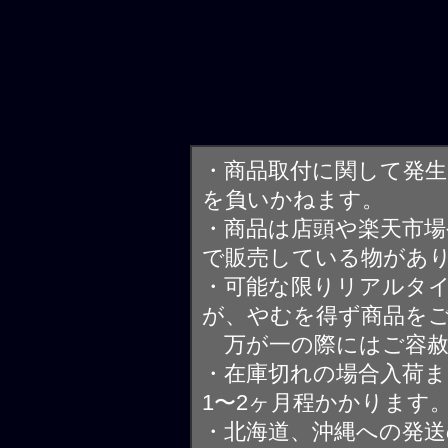
・商品取付に関して発
を負いかねます。
・商品は店頭や楽天市
で販売している物があ
・可能な限りリアルタ
が、やむを得ず商品を
万が一の際にはご容赦
・在庫切れの場合入荷ま
1〜2ヶ月程かかります
・北海道、沖縄への発送