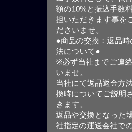
額の10%と振込手数
担いただきます事を
ださいませ。
●商品の交換：返品時
法について●
※必ず当社までご連
いませ。
当社にて返品返金方
換時についてご説明
きます。
返品や交換となった
社指定の運送会社で