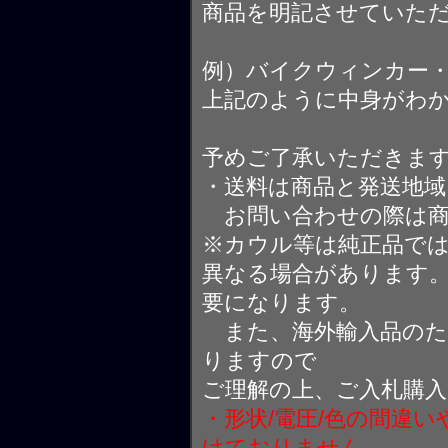
商品を明記させていた
例）バイクウィンカー
上記のように中身がわ
予めご了承いただきま
・送料は商品と発送地
お問い合わせの際は商
※カウル等は純正品で
異なる場合があります
要になります。
また、海外輸入品のた
りますので
ご理解の上、ご入札購
・形状/電圧/色の間違
けておりません。