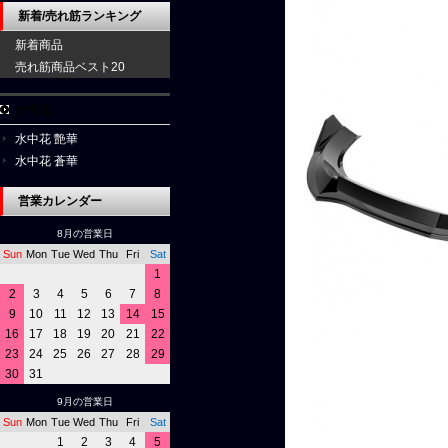
新着/売れ筋ランキング
新着商品
売れ筋商品ベスト20
水中花
水中花 艶華
水中花 蒼華
営業カレンダー
8月の営業日
Sun
Mon
Tue
Wed
Thu
Fri
Sat
1
2
3
4
5
6
7
8
9
10
11
12
13
14
15
16
17
18
19
20
21
22
23
24
25
26
27
28
29
30
31
9月の営業日
Sun
Mon
Tue
Wed
Thu
Fri
Sat
1
2
3
4
5