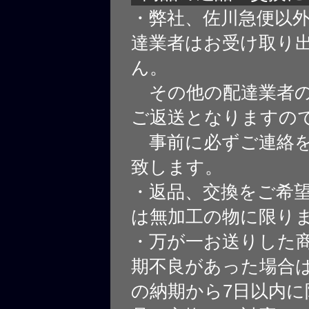
・弊社、佐川急便以
達業者はお受け取り
ん。
その他の配達業者の
ご返送となりますの
事前に必ずご連絡を
致します。
・返品、交換をご希
は無加工の物に限り
・万が一お送りした
期不良があった場合
の納期から7日以内に