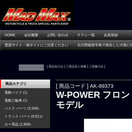
HOME
会社概要
お問い合わせ
チラシ一覧
会員登録
悪質サイト・偽サイトにご注意ください
石川県能登半島で発生した大雨に
[ 商品名のみ ] [ 商品名と画像 ] [ 画像のみ ]
並べ替え：
商品カテゴリ
[ 商品コード ] AK-89373
W-POWER フロント
電動バイク
(1)
電動三輪車
(1)
モデル
バイク パーツ
(3,506)
トラック パーツ
(9,911)
カー用品
(2,806)