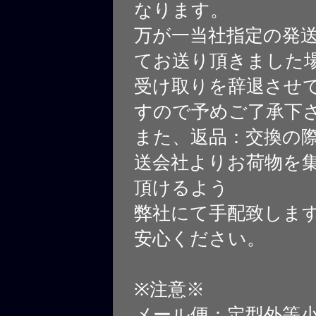
なります。
万が一当社指定の発
てお送り頂きました
受け取りを辞退させ
すので予めご了承下
また、返品：交換の
送会社よりお荷物を
頂けるよう
弊社にて手配致しま
安心ください。
※注意※
メール便：定型外等