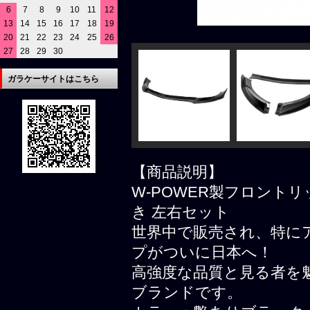
6
7
8
9
10
11
12
13
14
15
16
17
18
19
20
21
22
23
24
25
26
27
28
29
30
ガラケーサイトはこちら
【商品説明】
W-POWER製フロント
き 左右セット
世界中で販売され、特にア
プがついに日本へ！
高強度な品質と見る者を
ブランドです。