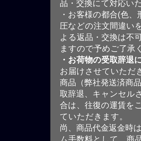
品・交換にて対応い
・お客様の都合(色、
圧などの注文間違いを
よる返品・交換は不
ますので予めご了承
・お荷物の受取辞退
お届けさせていただ
商品（弊社発送済商
取辞退、キャンセル
合は、往復の運賃を
ていただきます。
尚、商品代金返金時
ム手数料として、商