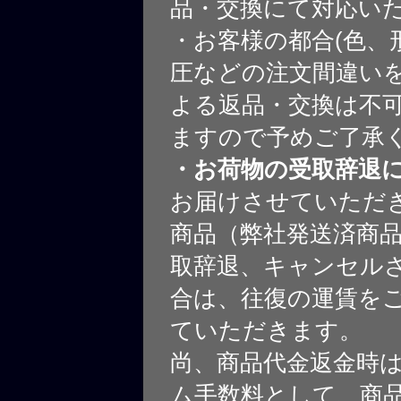
品・交換にて対応い
・お客様の都合(色、
圧などの注文間違いを
よる返品・交換は不
ますので予めご了承
・お荷物の受取辞退
お届けさせていただ
商品（弊社発送済商
取辞退、キャンセル
合は、往復の運賃を
ていただきます。
尚、商品代金返金時
ム手数料として、商