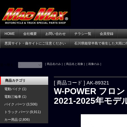
HOME
会社概要
お問い合わせ
チラシ一覧
会員登録
悪質サイト・偽サイトにご注意ください
石川県能登半島で発生した大雨に
[ 商品名のみ ] [ 商品名と画像 ] [ 画像のみ ]
並べ替え：
商品カテゴリ
[ 商品コード ] AK-89321
W-POWER フロン
電動バイク
(1)
電動三輪車
(1)
2021-2025年モデ
バイク パーツ
(3,506)
トラック パーツ
(9,911)
カー用品
(2,806)