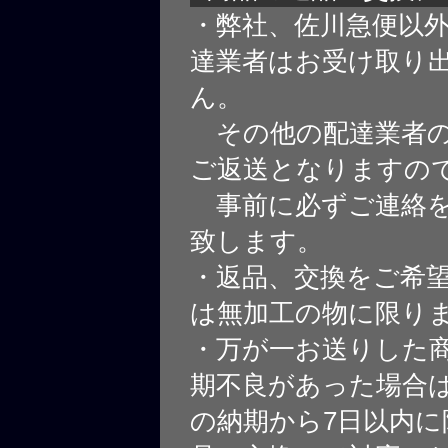
・弊社、佐川急便以
達業者はお受け取り
ん。
その他の配達業者の
ご返送となりますの
事前に必ずご連絡を
致します。
・返品、交換をご希
は無加工の物に限り
・万が一お送りした
期不良があった場合
の納期から7日以内に