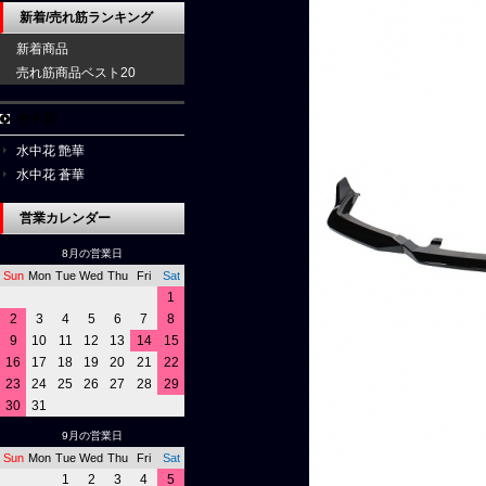
新着/売れ筋ランキング
新着商品
売れ筋商品ベスト20
水中花
水中花 艶華
水中花 蒼華
営業カレンダー
8月の営業日
Sun
Mon
Tue
Wed
Thu
Fri
Sat
1
2
3
4
5
6
7
8
9
10
11
12
13
14
15
16
17
18
19
20
21
22
23
24
25
26
27
28
29
30
31
9月の営業日
Sun
Mon
Tue
Wed
Thu
Fri
Sat
1
2
3
4
5