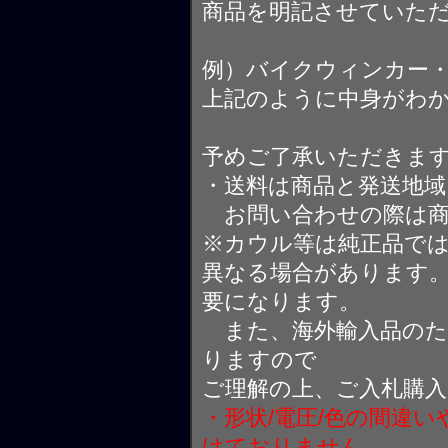
商品を明記させていた
例）バイクウィンカー
上記のように中身がわ
予めご了承いただきま
・送料は商品と発送地
お問い合わせの際は商
※カウル等は純正品で
異なる場合があります
要になります。
また、海外輸入品のた
りますので
ご理解の上、ご入札購
・形状/電圧/色の間違
けておりません。