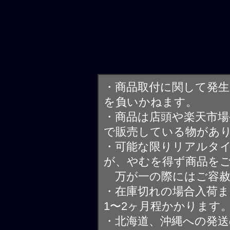
・商品取付に関して発
を負いかねます。
・商品は店頭や楽天市
で販売している物があ
・可能な限りリアルタ
が、やむを得ず商品を
万が一の際にはご容赦
・在庫切れの場合入荷ま
1〜2ヶ月程かかります
・北海道、沖縄への発送