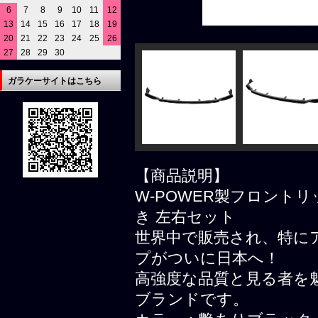
6
7
8
9
10
11
12
13
14
15
16
17
18
19
20
21
22
23
24
25
26
27
28
29
30
ガラケーサイトはこちら
【商品説明】
W-POWER製フロント
き 左右セット
世界中で販売され、特にア
プがついに日本へ！
高強度な品質と見る者を
ブランドです。