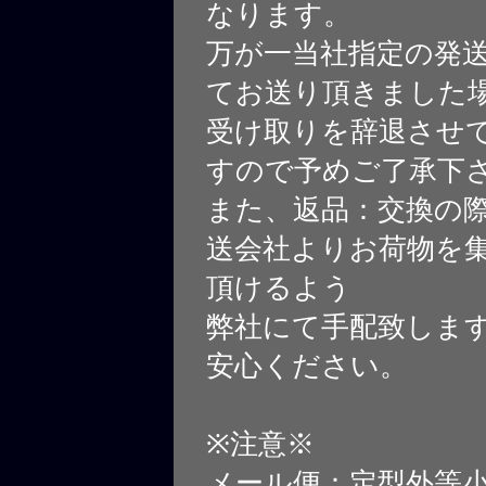
なります。
万が一当社指定の発
てお送り頂きました
受け取りを辞退させ
すので予めご了承下
また、返品：交換の
送会社よりお荷物を
頂けるよう
弊社にて手配致しま
安心ください。
※注意※
メール便：定型外等