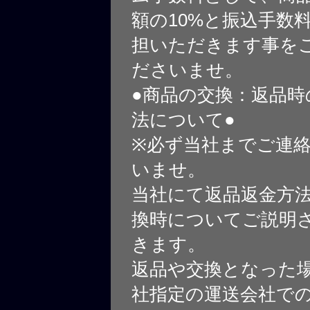
額の10%と振込手数
担いただきます事を
ださいませ。
●商品の交換：返品時
法について●
※必ず当社までご連
いませ。
当社にて返品返金方
換時についてご説明
きます。
返品や交換となった
社指定の運送会社で