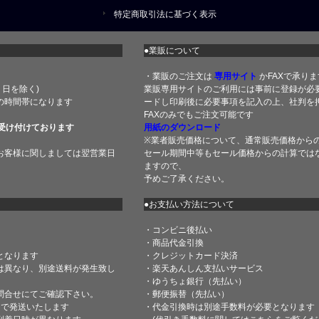
特定商取引法に基づく表示
●業販について
・業販のご注文は
専用サイト
かFAXで承りま
土・日を除く)
業販専用サイトのご利用には事前に登録が必
の時間帯になります
ードし印刷後に必要事項を記入の上、社判を押
FAXのみでもご注文可能です
受け付けております
用紙のダウンロード
※業者販売価格について、通常販売価格から
お客様に関しましては翌営業日
セール期間中等もセール価格からの計算では
ますので、
予めご了承ください。
●お支払い方法について
・コンビニ後払い
・商品代金引換
となります
・クレジットカード決済
は異なり、別途送料が発生致し
・楽天あんしん支払いサービス
・ゆうちょ銀行（先払い）
問合せにてご確認下さい。
・郵便振替（先払い）
内で発送いたします
・代金引換時は別途手数料が必要となります