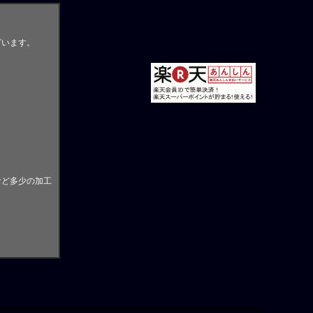
ざいます。
。
など多少の加工