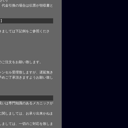
さい)
、代金引換の場合は伝票が領収書と
て】
きましては下記例をご参照くださ
のご注文をお願い致します。
ャンセル受理致しますが、遅延無き
予めご了承頂きますようお願い致し
或いは専門知識のあるメカニックが
に関しましては、お承り出来かねま
しましては、一切のご対応を致しま