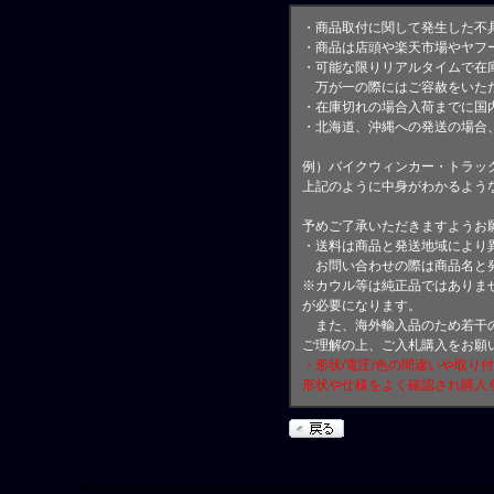
・商品取付に関して発生した不
・商品は店頭や楽天市場やヤフ
・可能な限りリアルタイムで在
万が一の際にはご容赦をいただ
・在庫切れの場合入荷までに国内
・北海道、沖縄への発送の場合
例）バイクウィンカー・トラッ
上記のように中身がわかるよう
予めご了承いただきますようお
・送料は商品と発送地域により
お問い合わせの際は商品名と
※カウル等は純正品ではありま
が必要になります。
また、海外輸入品のため若干の
ご理解の上、ご入札購入をお願
・形状/電圧/色の間違いや取り
形状や仕様をよく確認され購入