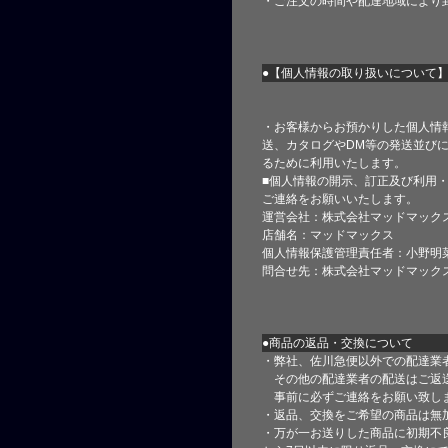
・ご注文の時間や配達地域により
●【個人情報の取り扱いについて
・お客様からお預かりした個人情
送、カタログやDM等の発送並びに
るために利用いたします。
■個人情報の開示、訂正及び利用
ご連絡をお願いいたします。
運営会社：株式会社マッドマック
店舗名：マッドマックス
個人情報保護管理責任者：小野明
問合せ先：株式会社マッドマック
●商品の返品・交換について
・弊社、佐川急便以外での配達業
その他の配達業者の配送はご返
事前に必ずご連絡をお願い致し
・返品、交換をご希望の商品は無
・万が一お送りした商品に初期不