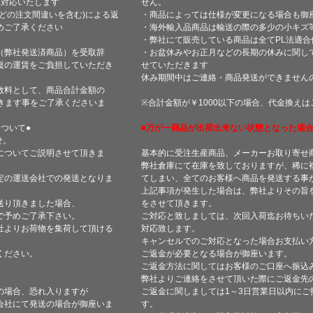
て対応いたします
せん。
どの注文間違いを含む)による返
・商品によっては仕様が変更になる場合も御
めご了承ください
・海外輸入品商品は輸送の際の多少の小キズ
・弊社にて販売している商品は全てPL法適
（弊社発送済商品）を受取辞
・お盆休みやお正月などの長期の休みに関し
復の運賃をご負担していただき
せていただきます
休み期間中はご連絡・商品発送ができません
数料として、商品合計金額の
きます事をご了承くださいま
※合計金額が￥1000以下の場合、代金換え
ついて●
■万が一商品が出荷出来ない状態となった場合
せ。
についてご説明させて頂きま
基本的に受注生産商品、メーカーお取り寄せ
弊社倉庫にて在庫を致しておりますが、稀に
定の運送会社での発送となりま
てしまい、全てのお客様へ商品を発送する事
上記事項が発生した場合は、弊社よりその旨
送り頂きました場合、
をさせて頂きます。
で予めご了承下さい。
ご対応と致しましては、次回入荷迄お待ちい
社よりお荷物を集荷して頂ける
対応致します。
キャンセルでのご対応となった場合お支払い
ください。
ご返金が必要となる場合が御座います。
ご返金方法に関してはお客様のご口座へ振込
弊社よりご連絡をさせて頂いた際にご返金先
の場合、恐れ入りますが
ご返金に関しましては1～3日営業日以内にご
会社にて発送の場合が御座いま
す。