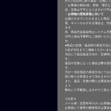
から7日以内に限り返品・交換に
・お客様の都合(色、形状、電圧な
品・交換は不可となりますので予
・お荷物の受取辞退に付いて
お届けさせていただきました商品
退、キャンセルされる場合は、往
ます。
尚、商品代金返金時はシステム手
10%と振込手数料もご負担いただ
せ。
●商品の交換：返品時の発送方法に
※必ず当社までご連絡くださいま
当社にて返品返金方法や、交換時
す。
返品や交換となった場合は弊社指
す。
万が一当社指定の発送方法にてお
受け取りを辞退させて頂きますの
また、返品：交換の際には運送会
よう
弊社にて手配致しますのでご安心
※注意※
メール便：定型外等小さいお荷物
お客様にて最寄の郵便局又は運送