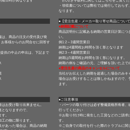
到着日時が異なります
(代引き手数料に関しては
こちら
をご覧くだ
・領収書については弊社では発行しておらず
なります。
】
●【受注生産・メーカー取り寄せ商品につい
●納期記載について
商品説明分に記載ある納期の営業日計算につ
報は、商品の注文の受付及び発
い。
 お客様からのお問合せに回答す
例1:2～3週間営業日
納期は4週間程お時間を頂く形となります
・提供の中止の申出は、下記まで
例2:3～4週間営業日
納期は5週間程お時間を頂く形になります。
ス
納期の例をご確認の元、ご理解を頂いた上で
●受注生産の商品のキャンセルについて
菜
当社がお伝えした納期を超過した場合のみキ
ス
場合はお受けすることは致しかねますので、
ます。
●ご注意事項
者はお受け取り出来ません。
・パーツの取り付けは必ず整備資格所有者、
送となりますので、
行ってください
ます。
※お取り付け時に発生した工賃などのご請求
加工の物に限ります。
す。
良があった場合は、商品の納期
※ご自身での取付を行った際のトラブルに関