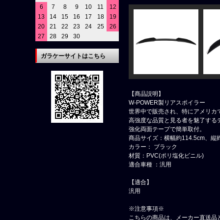
6
7
8
9
10
11
12
13
14
15
16
17
18
19
20
21
22
23
24
25
26
27
28
29
30
ガラケーサイトはこちら
【商品説明】
W-POWER製リアスポイラー
世界中で販売され、特にアメリカで
高強度な品質と見る者を魅了する
強化両面テープで簡単取付。
商品サイズ：横幅約114.5cm、縦約9
カラー： ブラック
材質：PVC(ポリ塩化ビニル)
適合車種 ：汎用
【適合】
汎用
※注意事項※
こちらの商品は、メーカー直送品