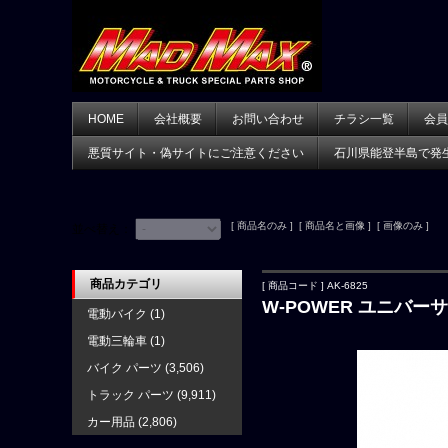
HOME
会社概要
お問い合わせ
チラシ一覧
会員
悪質サイト・偽サイトにご注意ください
石川県能登半島で発
[ 商品名のみ ] [ 商品名と画像 ] [ 画像のみ ]
並べ替え：
商品カテゴリ
[ 商品コード ] AK-6825
W-POWER ユニバー
電動バイク
(1)
電動三輪車
(1)
バイク パーツ
(3,506)
トラック パーツ
(9,911)
カー用品
(2,806)