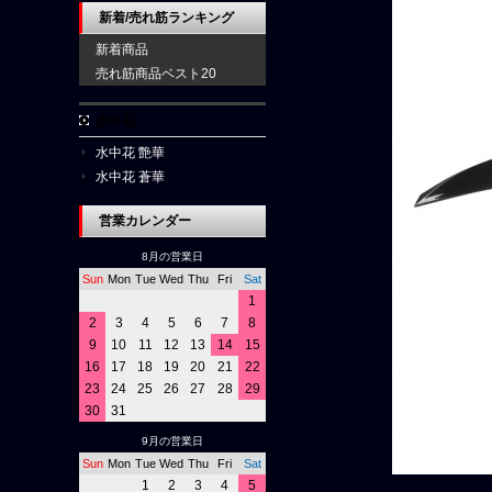
新着/売れ筋ランキング
新着商品
売れ筋商品ベスト20
水中花
水中花 艶華
水中花 蒼華
営業カレンダー
8月の営業日
Sun
Mon
Tue
Wed
Thu
Fri
Sat
1
2
3
4
5
6
7
8
9
10
11
12
13
14
15
16
17
18
19
20
21
22
23
24
25
26
27
28
29
30
31
9月の営業日
Sun
Mon
Tue
Wed
Thu
Fri
Sat
1
2
3
4
5