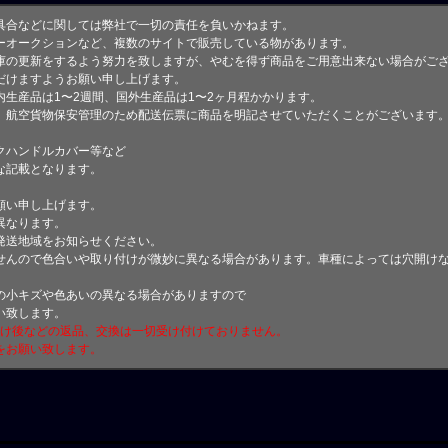
具合などに関しては弊社で一切の責任を負いかねます。
ーオークションなど、複数のサイトで販売している物があります。
庫の更新をするよう努力を致しますが、やむを得ず商品をご用意出来ない場合がご
けますようお願い申し上げます。
生産品は1〜2週間、国外生産品は1〜2ヶ月程かかります。
、航空貨物保安管理のため配送伝票に商品を明記させていただくことがございます
クハンドルカバー等など
な記載となります。
願い申し上げます。
異なります。
発送地域をお知らせください。
せんので色合いや取り付けが微妙に異なる場合があります。車種によっては穴開け
小キズや色あいの異なる場合がありますので
い致します。
付け後などの返品、交換は一切受け付けておりません。
をお願い致します。