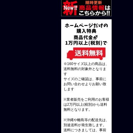
※160サイズ以上の商品は、
送料無料の対象外となりま
す
サイズのご確認は、事前に
お問い合わせよりお願い致
します
※業者販売をご利用のお客様
は2万円以上(税別)から送料
無料となります。
※沖縄や離島等の配送先は、
別途送料が発生致します。
送料につきましては、事前