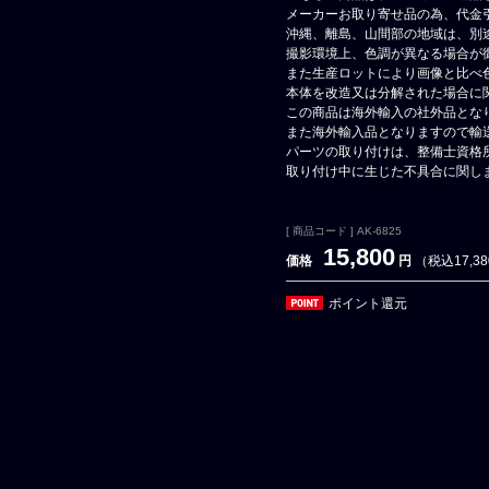
メーカーお取り寄せ品の為、代金
沖縄、離島、山間部の地域は、別
撮影環境上、色調が異なる場合が
また生産ロットにより画像と比べ
本体を改造又は分解された場合に
この商品は海外輸入の社外品とな
また海外輸入品となりますので輸
パーツの取り付けは、整備士資格
取り付け中に生じた不具合に関し
[ 商品コード ] AK-6825
15,800
価格
円
（税込17,3
ポイント還元