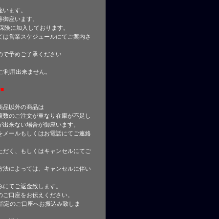
座います。
等御座います。
合保険に加入しております。
ては営業スケジュールにてご案内さ
ので予めご了承ください
はご利用出来ません。
■
商品以外の商品は
複数のご注文が重なり在庫が不足し
が出来ない場合が御座います。
をメールもしくはお電話にてご連絡
ただく、もしくはキャンセルにてご
方法によっては、キャンセルに伴い
みにてご返金致します。
のご口座をお伝えください。
指定のご口座へお振込み致しま