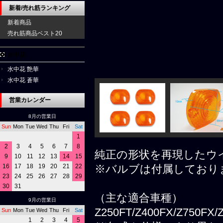
新着/売れ筋ランキング
新着商品
売れ筋商品ベスト20
水中花
水中花 艶華
水中花 蒼華
営業カレンダー
8月の営業日
Sun
Mon
Tue
Wed
Thu
Fri
Sat
1
2
3
4
5
6
7
8
純正の形状を再現したウ
9
10
11
12
13
14
15
16
17
18
19
20
21
22
※バルブは付属しており
23
24
25
26
27
28
29
30
31
（主な適合車種）
9月の営業日
Z250FT/Z400FX/Z750FX
Sun
Mon
Tue
Wed
Thu
Fri
Sat
1
2
3
4
5