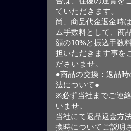
合は、往復の運賃を
ていただきます。
尚、商品代金返金時
ム手数料として、商
額の10%と振込手数
担いただきます事を
ださいませ。
●商品の交換：返品時
法について●
※必ず当社までご連
いませ。
当社にて返品返金方
換時についてご説明