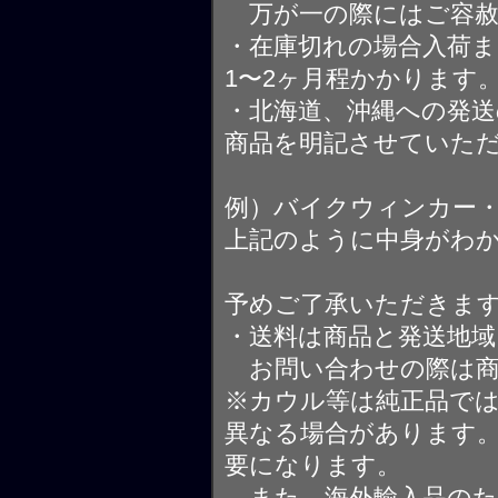
万が一の際にはご容赦
・在庫切れの場合入荷ま
1〜2ヶ月程かかります
・北海道、沖縄への発送
商品を明記させていた
例）バイクウィンカー
上記のように中身がわ
予めご了承いただきま
・送料は商品と発送地
お問い合わせの際は商
※カウル等は純正品で
異なる場合があります
要になります。
また、海外輸入品のた