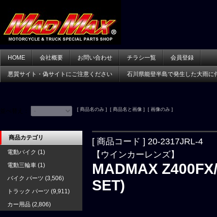
HOME
会社概要
お問い合わせ
チラシ一覧
会員登録
悪質サイト・偽サイトにご注意ください
石川県能登半島で発生した大雨に
[ 商品名のみ ] [ 商品名と画像 ] [ 画像のみ ]
並べ替え：
商品カテゴリ
[ 商品コード ] 20-2317JRL-4
電動バイク
(1)
【ウインカーレンズ】
MADMAX Z400F
電動三輪車
(1)
バイク パーツ
(3,506)
SET)
トラック パーツ
(9,911)
カー用品
(2,806)