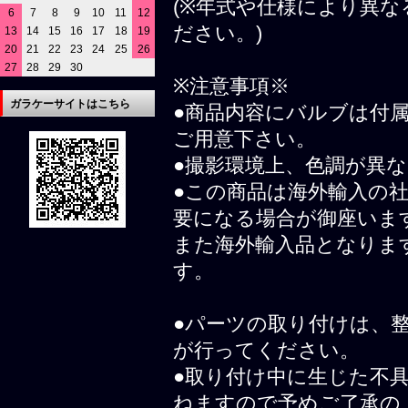
(※年式や仕様により異
6
7
8
9
10
11
12
ださい。)
13
14
15
16
17
18
19
20
21
22
23
24
25
26
27
28
29
30
※注意事項※
ガラケーサイトはこちら
●商品内容にバルブは付
ご用意下さい。
●撮影環境上、色調が異
●この商品は海外輸入の
要になる場合が御座いま
また海外輸入品となりま
す。
●パーツの取り付けは、
が行ってください。
●取り付け中に生じた不
ねますので予めご了承の