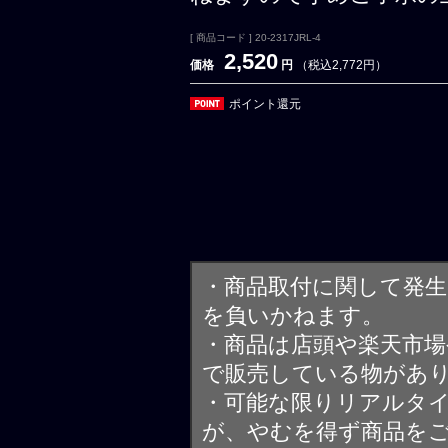
[ 商品コード ] 20-2317JRL-4
2,520
価格
円
（税込2,772円）
ポイント還元
・商品取付に関して発
を負いかねます。
・商品は店頭や楽天市
で販売している物があ
・可能な限りリアルタ
が、やむを得ず商品を