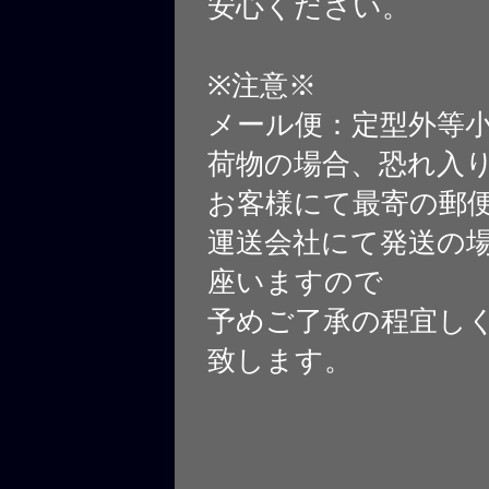
安心ください。
※注意※
メール便：定型外等
荷物の場合、恐れ入
お客様にて最寄の郵
運送会社にて発送の
座いますので
予めご了承の程宜し
致します。