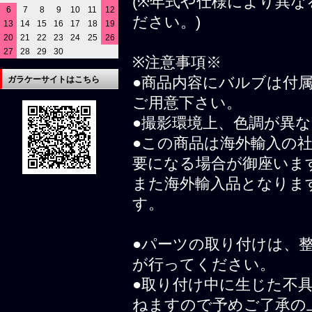
(※年式や仕様により異
6
7
8
9
10
11
12
ださい。)
13
14
15
16
17
18
19
20
21
22
23
24
25
26
27
28
29
30
※注意事項※
●商品内容にバルブは付
ガラケーサイトはこちら
ご用意下さい。
●撮影環境上、色調が異
●この商品は海外輸入の
要になる場合が御座いま
また海外輸入品となりま
す。
●パーツの取り付けは、
が行ってください。
●取り付け中に生じた不
ねますので予めご了承の