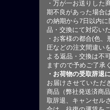
・万が一お送りした
期不良があった場合
の納期から7日以内に
品・交換にて対応い
・お客様の都合(色、
圧などの注文間違いを
よる返品・交換は不
ますので予めご了承
・お荷物の受取辞退
お届けさせていただ
商品（弊社発送済商
取辞退、キャンセル
合は、往復の運賃を