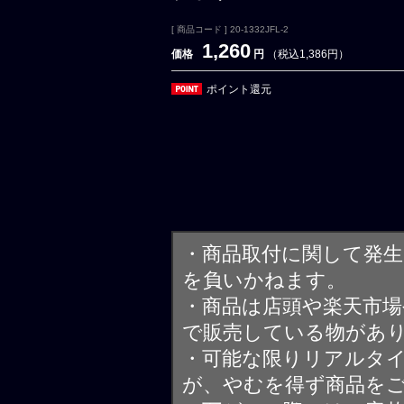
[ 商品コード ] 20-1332JFL-2
1,260
価格
円
（税込1,386円）
ポイント還元
・商品取付に関して発
を負いかねます。
・商品は店頭や楽天市
で販売している物があ
・可能な限りリアルタ
が、やむを得ず商品を