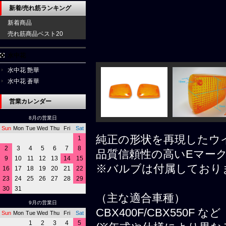
新着/売れ筋ランキング
新着商品
売れ筋商品ベスト20
水中花
水中花 艶華
水中花 蒼華
営業カレンダー
8月の営業日
Sun
Mon
Tue
Wed
Thu
Fri
Sat
純正の形状を再現したウ
1
2
3
4
5
6
7
8
品質信頼性の高いEマー
9
10
11
12
13
14
15
※バルブは付属しており
16
17
18
19
20
21
22
23
24
25
26
27
28
29
30
31
（主な適合車種）
9月の営業日
CBX400F/CBX550F など
Sun
Mon
Tue
Wed
Thu
Fri
Sat
1
2
3
4
5