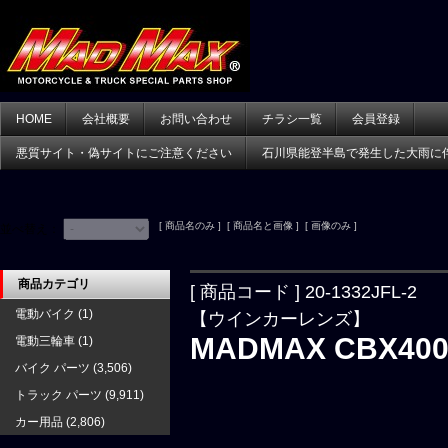
HOME
会社概要
お問い合わせ
チラシ一覧
会員登録
悪質サイト・偽サイトにご注意ください
石川県能登半島で発生した大雨に
[ 商品名のみ ] [ 商品名と画像 ] [ 画像のみ ]
並べ替え：
商品カテゴリ
[ 商品コード ] 20-1332JFL-2
電動バイク
(1)
【ウインカーレンズ】
MADMAX CBX4
電動三輪車
(1)
バイク パーツ
(3,506)
トラック パーツ
(9,911)
カー用品
(2,806)