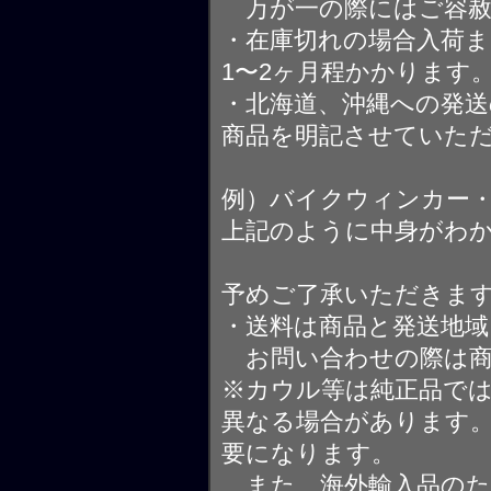
万が一の際にはご容赦
・在庫切れの場合入荷ま
1〜2ヶ月程かかります
・北海道、沖縄への発送
商品を明記させていた
例）バイクウィンカー
上記のように中身がわ
予めご了承いただきま
・送料は商品と発送地
お問い合わせの際は商
※カウル等は純正品で
異なる場合があります
要になります。
また、海外輸入品のた