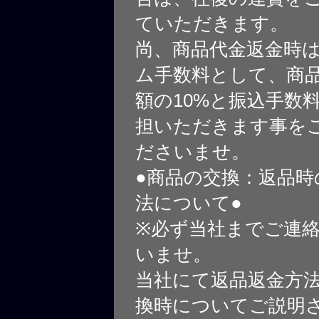
ていただきます。
尚、商品代金返金時
ム手数料として、商
額の10%と振込手数
担いただきます事を
ださいませ。
●商品の交換：返品時
法について●
※必ず当社までご連
いませ。
当社にて返品返金方
換時についてご説明