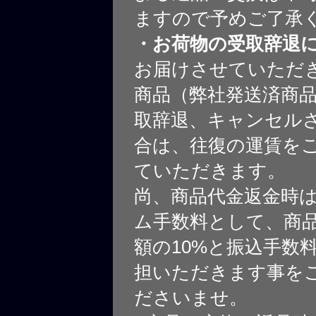
ますので予めご了承
・お荷物の受取辞退
お届けさせていただ
商品（弊社発送済商
取辞退、キャンセル
合は、往復の運賃を
ていただきます。
尚、商品代金返金時
ム手数料として、商
額の10%と振込手数
担いただきます事を
ださいませ。