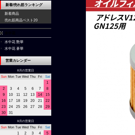
新着/売れ筋ランキング
新着商品
売れ筋商品ベスト20
水中花
水中花 艶華
水中花 蒼華
営業カレンダー
8月の営業日
Sun
Mon
Tue
Wed
Thu
Fri
Sat
1
2
3
4
5
6
7
8
9
10
11
12
13
14
15
16
17
18
19
20
21
22
23
24
25
26
27
28
29
30
31
9月の営業日
Sun
Mon
Tue
Wed
Thu
Fri
Sat
1
2
3
4
5