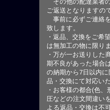
その他の配達業者の
ご返送となりますの
事前に必ずご連絡を
致します。
・返品、交換をご希
は無加工の物に限り
・万が一お送りした
期不良があった場合
の納期から7日以内に
品・交換にて対応い
・お客様の都合(色、
圧などの注文間違いを
よる返品・交換は不