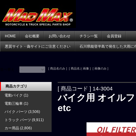
HOME
会社概要
お問い合わせ
チラシ一覧
会員登録
悪質サイト・偽サイトにご注意ください
石川県能登半島で発生した大雨に
[ 商品名のみ ] [ 商品名と画像 ] [ 画像のみ ]
並べ替え：
商品カテゴリ
[ 商品コード ] 14-3004
バイク用 オイルフィ
電動バイク
(1)
電動三輪車
(1)
etc
バイク パーツ
(3,506)
トラック パーツ
(9,911)
カー用品
(2,806)