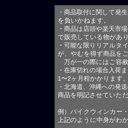
・商品取付に関して発
を負いかねます。
・商品は店頭や楽天市
で販売している物があ
・可能な限りリアルタ
が、やむを得ず商品を
万が一の際にはご容赦
・在庫切れの場合入荷ま
1〜2ヶ月程かかります
・北海道、沖縄への発送
商品を明記させていた
例）バイクウィンカー
上記のように中身がわ