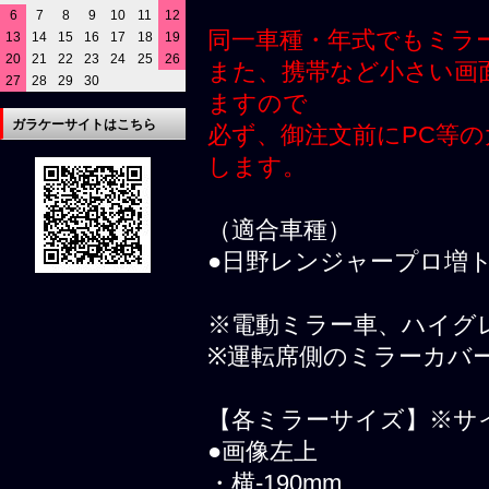
6
7
8
9
10
11
12
同一車種・年式でもミラ
13
14
15
16
17
18
19
20
21
22
23
24
25
26
また、携帯など小さい画
27
28
29
30
ますので
ガラケーサイトはこちら
必ず、御注文前にPC等
します。
（適合車種）
●日野レンジャープロ増ト
※電動ミラー車、ハイグ
※運転席側のミラーカバ
【各ミラーサイズ】※サ
●画像左上
・横-190mm