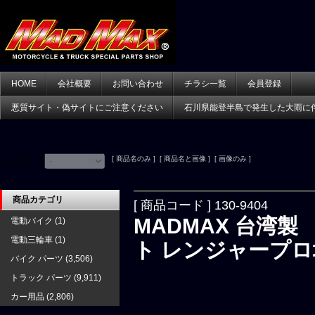
HOME
会社概要
お問い合わせ
チラシ一覧
会員登録
悪質サイト・偽サイトにご注意ください
石川県能登半島で発生した大雨に
[ 商品名のみ ] [ 商品名と画像 ] [ 画像のみ ]
並べ替え：
商品カテゴリ
[ 商品コード ] 130-9404
MADMAX 台湾
電動バイク
(1)
電動三輪車
(1)
ト レンジャープロ増
バイク パーツ
(3,506)
トラック パーツ
(9,911)
カー用品
(2,806)