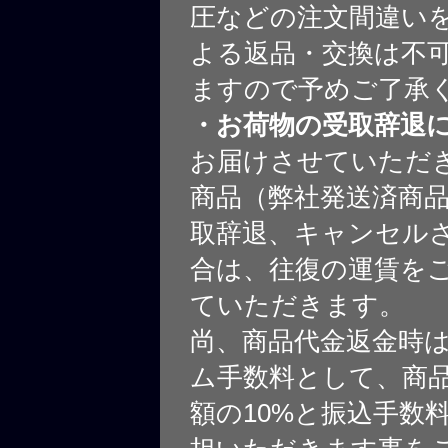
圧などの注文間違いを
よる返品・交換は不
ますので予めご了承
・お荷物の受取辞退
お届けさせていただ
商品（弊社発送済商
取辞退、キャンセル
合は、往復の運賃を
ていただきます。
尚、商品代金返金時
ム手数料として、商
額の10%と振込手数