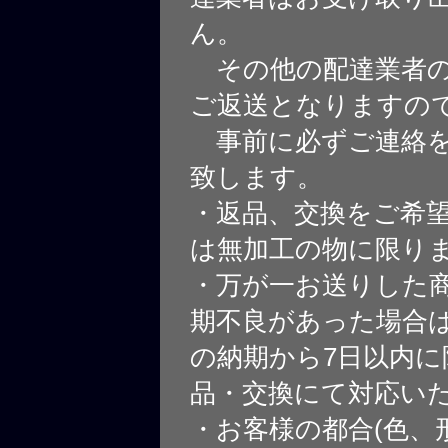
ん。
その他の配達業者の
ご返送となりますの
事前に必ずご連絡を
致します。
・返品、交換をご希
は無加工の物に限り
・万が一お送りした
期不良があった場合
の納期から7日以内に
品・交換にて対応い
・お客様の都合(色、