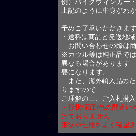
例）バイクウィンカー
上記のように中身がわ
予めご了承いただきま
・送料は商品と発送地
お問い合わせの際は商
※カウル等は純正品で
異なる場合があります
要になります。
また、海外輸入品のた
りますので
ご理解の上、ご入札購
・形状/電圧/色の間違
けておりません。
形状や仕様をよく確認