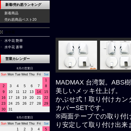
新着/売れ筋ランキング
新着商品
売れ筋商品ベスト20
水中花
水中花 艶華
水中花 蒼華
営業カレンダー
8月の営業日
Sun
Mon
Tue
Wed
Thu
Fri
Sat
1
MADMAX 台湾製。A
2
3
4
5
6
7
8
美しいメッキ仕上げ。
9
10
11
12
13
14
15
16
17
18
19
20
21
22
かぶせ式！取り付けカン
23
24
25
26
27
28
29
カバーSETです。
30
31
※両面テープでの取り付
9月の営業日
り安定して取り付け出来
Sun
Mon
Tue
Wed
Thu
Fri
Sat
1
2
3
4
5