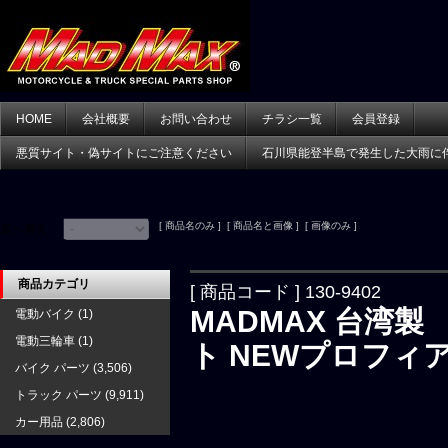
HOME
会社概要
お問い合わせ
チラシ一覧
会員登録
悪質サイト・偽サイトにご注意ください
石川県能登半島で発生した大雨に
[ 商品名のみ ] [ 商品名と画像 ] [ 画像のみ ]
並べ替え：
商品カテゴリ
[ 商品コード ] 130-9402
MADMAX 台湾
電動バイク
(1)
電動三輪車
(1)
ト NEWプロフィア(
バイク パーツ
(3,506)
トラック パーツ
(9,911)
カー用品
(2,806)