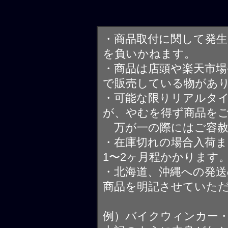
・商品取付に関して発
を負いかねます。
・商品は店頭や楽天市
で販売している物があ
・可能な限りリアルタ
が、やむを得ず商品を
万が一の際にはご容赦
・在庫切れの場合入荷ま
1〜2ヶ月程かかります
・北海道、沖縄への発送
商品を明記させていた
例）バイクウィンカー