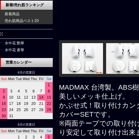
新着/売れ筋ランキング
新着商品
売れ筋商品ベスト20
水中花
水中花 艶華
水中花 蒼華
営業カレンダー
8月の営業日
Sun
Mon
Tue
Wed
Thu
Fri
Sat
1
MADMAX 台湾製。A
2
3
4
5
6
7
8
美しいメッキ仕上げ。
9
10
11
12
13
14
15
16
17
18
19
20
21
22
かぶせ式！取り付けカン
23
24
25
26
27
28
29
カバーSETです。
30
31
※両面テープでの取り付
9月の営業日
り安定して取り付け出来
Sun
Mon
Tue
Wed
Thu
Fri
Sat
1
2
3
4
5