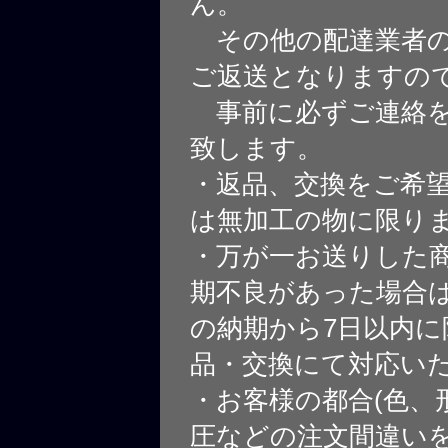
ん。
その他の配達業者の
ご返送となりますの
事前に必ずご連絡を
致します。
・返品、交換をご希
は無加工の物に限り
・万が一お送りした
期不良があった場合
の納期から7日以内に
品・交換にて対応い
・お客様の都合(色、
圧などの注文間違いを