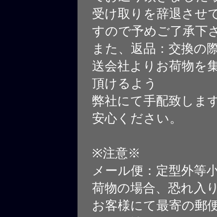
受け取りを辞退させ
すので予めご了承下
また、返品：交換の
送会社よりお荷物を
頂けるよう
弊社にて手配致しま
安心ください。
※注意※
メール便：定型外等
荷物の場合、恐れ入
お客様にて最寄の郵