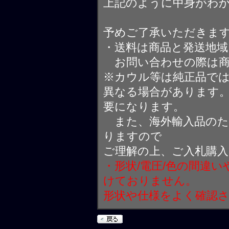
上記のように中身がわ
予めご了承いただきま
・送料は商品と発送地
お問い合わせの際は商
※カウル等は純正品で
異なる場合があります
要になります。
また、海外輸入品のた
りますので
ご理解の上、ご入札購
・形状/電圧/色の間違
けておりません。
形状や仕様をよく確認