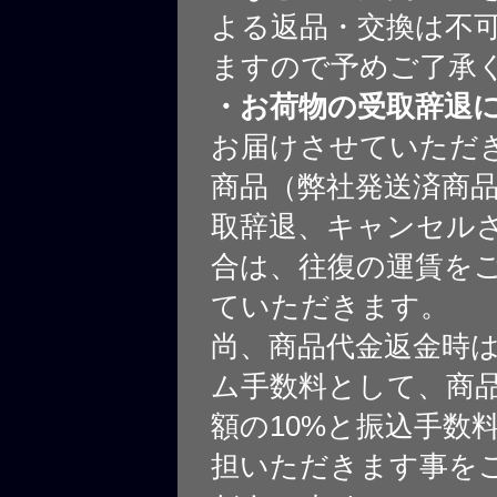
よる返品・交換は不
ますので予めご了承
・お荷物の受取辞退
お届けさせていただ
商品（弊社発送済商
取辞退、キャンセル
合は、往復の運賃を
ていただきます。
尚、商品代金返金時
ム手数料として、商
額の10%と振込手数
担いただきます事を