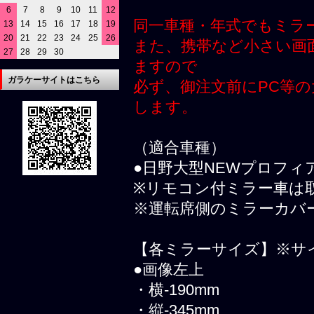
6
7
8
9
10
11
12
同一車種・年式でもミラ
13
14
15
16
17
18
19
20
21
22
23
24
25
26
また、携帯など小さい画
27
28
29
30
ますので
ガラケーサイトはこちら
必ず、御注文前にPC等
します。
（適合車種）
●日野大型NEWプロフィ
※リモコン付ミラー車は
※運転席側のミラーカバ
【各ミラーサイズ】※サ
●画像左上
・横-190mm
・縦-345mm