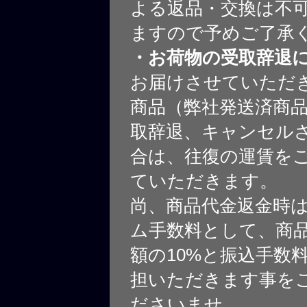
よる返品・交換は不
ますので予めご了承
・お荷物の受取辞退
お届けさせていただ
商品（弊社発送済商
取辞退、キャンセル
合は、往復の運賃を
ていただきます。
尚、商品代金返金時
ム手数料として、商
額の10%と振込手数
担いただきます事を
ださいませ。