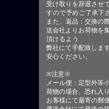
受け取りを辞退させ
すので予めご了承下
また、返品：交換の
送会社よりお荷物を
頂けるよう
弊社にて手配致しま
安心ください。
※注意※
メール便：定型外等
荷物の場合、恐れ入
お客様にて最寄の郵
運送会社にて発送の