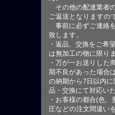
その他の配達業者の
ご返送となりますの
事前に必ずご連絡を
致します。
・返品、交換をご希
は無加工の物に限り
・万が一お送りした
期不良があった場合
の納期から7日以内に
品・交換にて対応い
・お客様の都合(色、
圧などの注文間違いを