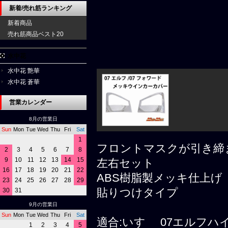
新着/売れ筋ランキング
新着商品
売れ筋商品ベスト20
水中花
水中花 艶華
水中花 蒼華
営業カレンダー
8月の営業日
Sun
Mon
Tue
Wed
Thu
Fri
Sat
1
フロントマスクが引き締
2
3
4
5
6
7
8
9
10
11
12
13
14
15
左右セット
16
17
18
19
20
21
22
ABS樹脂製メッキ仕上げ
23
24
25
26
27
28
29
貼りつけタイプ
30
31
9月の営業日
Sun
Mon
Tue
Wed
Thu
Fri
Sat
適合:いすゞ 07エルフハイキ
1
2
3
4
5