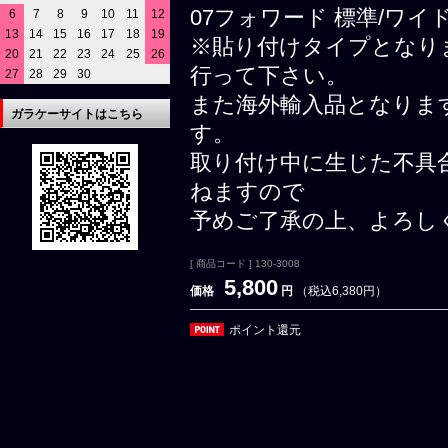
07フォワード 標準/ワイド共
6
7
8
9
10
11
12
13
14
15
16
17
18
19
※貼り付けタイプとなり
20
21
22
23
24
25
26
行って下さい。
27
28
29
30
また海外輸入品となりま
ガラケーサイトはこちら
す。
取り付け中に生じた不具
ねますので
予めご了承の上、よろし
[ 商品コード ] 130-3008
5,800
価格
円
（税込6,380円）
ポイント還元