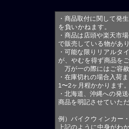
・商品取付に関して発
を負いかねます。
・商品は店頭や楽天市
で販売している物があ
・可能な限りリアルタ
が、やむを得ず商品を
万が一の際にはご容赦
・在庫切れの場合入荷ま
1〜2ヶ月程かかります
・北海道、沖縄への発送
商品を明記させていた
例）バイクウィンカー
上記のように中身がわ