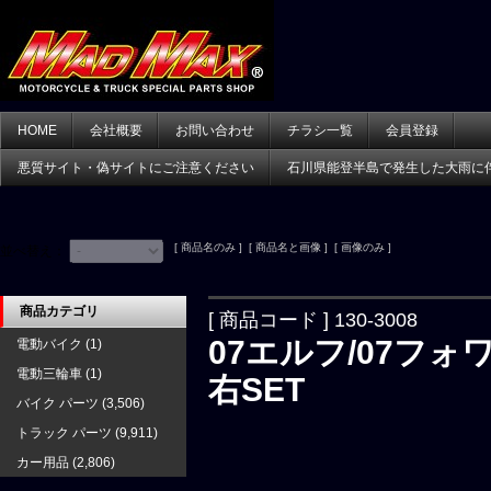
HOME
会社概要
お問い合わせ
チラシ一覧
会員登録
悪質サイト・偽サイトにご注意ください
石川県能登半島で発生した大雨に
[ 商品名のみ ] [ 商品名と画像 ] [ 画像のみ ]
並べ替え：
商品カテゴリ
[ 商品コード ] 130-3008
07エルフ/07フ
電動バイク
(1)
電動三輪車
(1)
右SET
バイク パーツ
(3,506)
トラック パーツ
(9,911)
カー用品
(2,806)