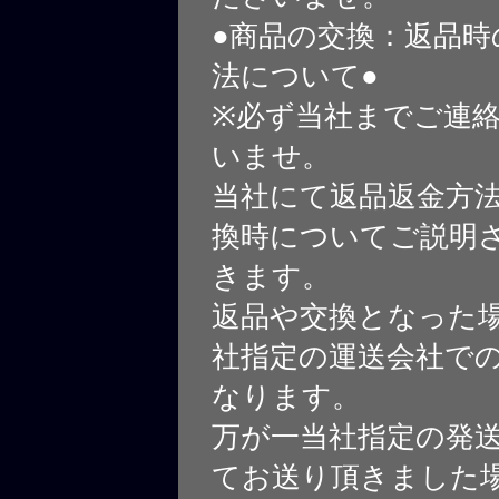
●商品の交換：返品時
法について●
※必ず当社までご連
いませ。
当社にて返品返金方
換時についてご説明
きます。
返品や交換となった
社指定の運送会社で
なります。
万が一当社指定の発
てお送り頂きました