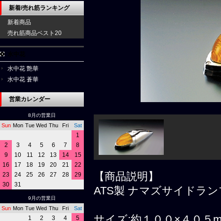
新着/売れ筋ランキング
新着商品
売れ筋商品ベスト20
水中花
水中花 艶華
水中花 蒼華
営業カレンダー
8月の営業日
Sun
Mon
Tue
Wed
Thu
Fri
Sat
1
2
3
4
5
6
7
8
9
10
11
12
13
14
15
16
17
18
19
20
21
22
【商品説明】
23
24
25
26
27
28
29
30
31
ATS製 ナマズサイドラ
9月の営業日
Sun
Mon
Tue
Wed
Thu
Fri
Sat
サイズ:約１００×４０５
1
2
3
4
5