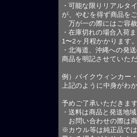
・可能な限りリアルタ
が、やむを得ず商品を
万が一の際にはご容赦
・在庫切れの場合入荷ま
1〜2ヶ月程かかります
・北海道、沖縄への発送
商品を明記させていた
例）バイクウィンカー
上記のように中身がわ
予めご了承いただきま
・送料は商品と発送地
お問い合わせの際は商
※カウル等は純正品で