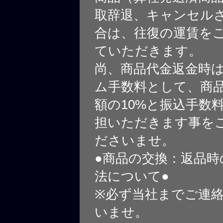
取辞退、キャンセル
合は、往復の運賃を
ていただきます。
尚、商品代金返金時
ム手数料として、商
額の10%と振込手数
担いただきます事を
ださいませ。
●商品の交換：返品時
法について●
※必ず当社までご連
いませ。