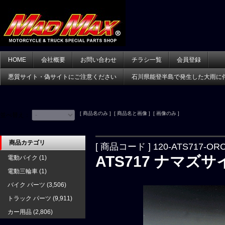
HOME
会社概要
お問い合わせ
チラシ一覧
会員登録
悪質サイト・偽サイトにご注意ください
石川県能登半島で発生した大雨に
[ 商品名のみ ] [ 商品名と画像 ] [ 画像のみ ]
並べ替え：
商品カテゴリ
[ 商品コード ] 120-ATS717-OR
ATS717 ナマ
電動バイク
(1)
電動三輪車
(1)
バイク パーツ
(3,506)
トラック パーツ
(9,911)
カー用品
(2,806)