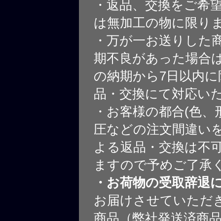
・返品、交換をご希
は無加工の物に限り
・万が一お送りした
期不良があった場合
の納期から7日以内に
品・交換にて対応い
・お客様の都合(色、
圧などの注文間違いを
よる返品・交換は不
ますので予めご了承
・お荷物の受取辞退
お届けさせていただ
商品（弊社発送済商