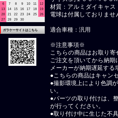
6
7
8
9
10
11
12
材質：アルミダイキャス
13
14
15
16
17
18
19
電球は付属しておりませ
20
21
22
23
24
25
26
27
28
29
30
適合車種：汎用
ガラケーサイトはこちら
※注意事項※
こちらの商品はお取り寄
ご注文を頂いてから納期
メーカーが納期遅延する
●こちらの商品はキャン
●撮影環境上により色調
い。
●パーツの取り付けは、
が行ってください。
●取り付け中に生じた不