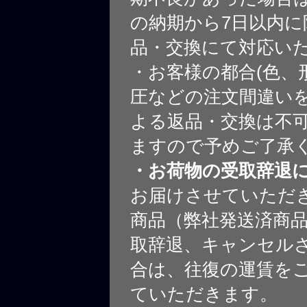
の納期から7日以内に
品・交換にて対応い
・お客様の都合(色、
圧などの注文間違いを
よる返品・交換は不
ますので予めご了承
・お荷物の受取辞退
お届けさせていただ
商品（弊社発送済商
取辞退、キャンセル
合は、往復の運賃を
ていただきます。