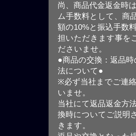
尚、商品代金返金時
ム手数料として、商
額の10%と振込手数
担いただきます事を
ださいませ。
●商品の交換：返品時
法について●
※必ず当社までご連
いませ。
当社にて返品返金方
換時についてご説明
きます。