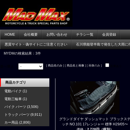
HOME
会社概要
お問い合わせ
チラシ一覧
会員登録
悪質サイト・偽サイトにご注意ください
石川県能登半島で発生した大雨に
MYDM
の検索結果：3件
[
商品名のみ
] [
商品名と画像
] [ 画像のみ ]
並べ替え：
在庫あり
商品カテゴリ
電動バイク
(1)
電動三輪車
(1)
バイク パーツ
(3,506)
トラック パーツ
(9,911)
グランドダイヤ ダッシュマット ブラックス
カー用品
(2,806)
ッチ NO.101 17レンジャー 標準 H29/05〜
価格：
2,728円（税別）