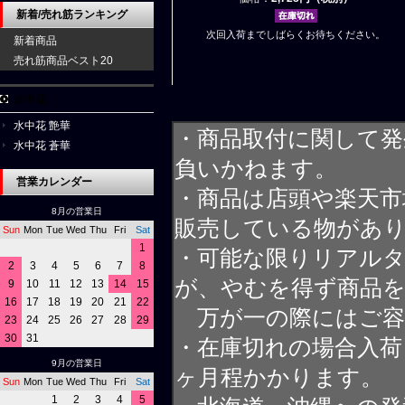
新着/売れ筋ランキング
次回入荷までしばらくお待ちください。
新着商品
売れ筋商品ベスト20
水中花
水中花 艶華
・商品取付に関して発
水中花 蒼華
負いかねます。
営業カレンダー
・商品は店頭や楽天
8月の営業日
販売している物があ
Sun
Mon
Tue
Wed
Thu
Fri
Sat
1
・可能な限りリアル
2
3
4
5
6
7
8
が、やむを得ず商品
9
10
11
12
13
14
15
16
17
18
19
20
21
22
万が一の際にはご容
23
24
25
26
27
28
29
30
31
・在庫切れの場合入荷
9月の営業日
ヶ月程かかります。
Sun
Mon
Tue
Wed
Thu
Fri
Sat
1
2
3
4
5