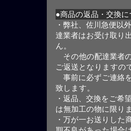
●商品の返品・交換に
・弊社、佐川急便以
達業者はお受け取り
ん。
その他の配達業者の
ご返送となりますの
事前に必ずご連絡を
致します。
・返品、交換をご希
は無加工の物に限り
・万が一お送りした
期不良があった場合