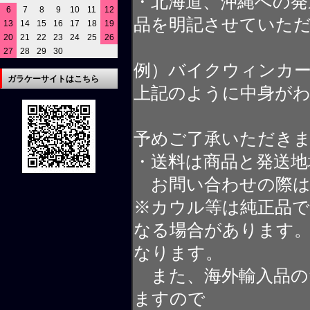
・北海道、沖縄への発
6
7
8
9
10
11
12
品を明記させていた
13
14
15
16
17
18
19
20
21
22
23
24
25
26
27
28
29
30
例）バイクウィンカ
ガラケーサイトはこちら
上記のように中身が
予めご了承いただき
・送料は商品と発送地
お問い合わせの際は
※カウル等は純正品
なる場合があります
なります。
また、海外輸入品の
ますので