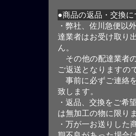
●商品の返品・交換に
・弊社、佐川急便以
達業者はお受け取り
ん。
その他の配達業者の
ご返送となりますの
事前に必ずご連絡を
致します。
・返品、交換をご希
は無加工の物に限り
・万が一お送りした
期不良があった場合