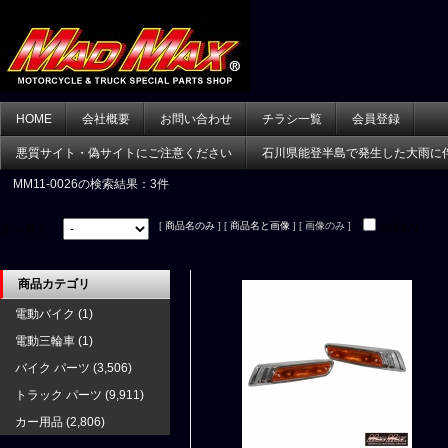
HOME
会社概要
お問い合わせ
チラシ一覧
会員登録
悪質サイト・偽サイトにご注意ください
石川県能登半島で発生した大雨に
MM11-0026
の検索結果：3件
[
商品名のみ
] [
商品名と画像
] [ 画像のみ ]
並べ替え：
在庫あり
商品カテゴリ
電動バイク
(1)
電動三輪車
(1)
バイク パーツ
(3,506)
トラック パーツ
(9,911)
カー用品
(2,806)