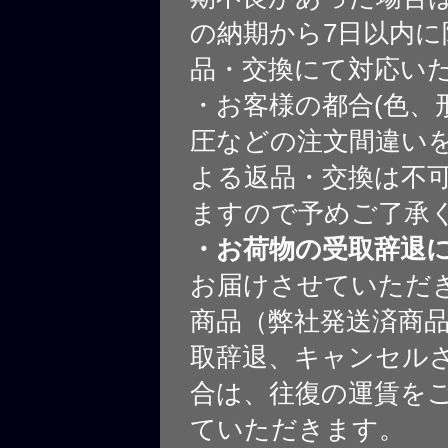
の納期から7日以内に
品・交換にて対応い
・お客様の都合(色、
圧などの注文間違いを
よる返品・交換は不
ますので予めご了承
・お荷物の受取辞退
お届けさせていただ
商品（弊社発送済商
取辞退、キャンセル
合は、往復の運賃を
ていただきます。