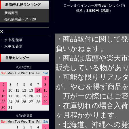
新着/売れ筋ランキング
ローレルウインカー左右SET (オレンジ)
価格：
3,580円（税別）
新着商品
売れ筋商品ベスト20
水中花
・商品取付に関して発
水中花 艶華
水中花 蒼華
負いかねます。
・商品は店頭や楽天
営業カレンダー
販売している物があ
8月の営業日
Sun
Mon
Tue
Wed
Thu
Fri
Sat
・可能な限りリアル
1
2
3
4
5
6
7
8
が、やむを得ず商品
9
10
11
12
13
14
15
万が一の際にはご容
16
17
18
19
20
21
22
23
24
25
26
27
28
29
・在庫切れの場合入荷
30
31
ヶ月程かかります。
9月の営業日
Sun
Mon
Tue
Wed
Thu
Fri
Sat
・北海道、沖縄への発
1
2
3
4
5