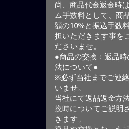
尚、商品代金返金時
ム手数料として、商
額の10%と振込手数
担いただきます事を
ださいませ。
●商品の交換：返品時
法について●
※必ず当社までご連
いませ。
当社にて返品返金方
換時についてご説明
きます。