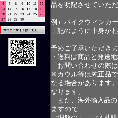
品を明記させていた
6
7
8
9
10
11
12
13
14
15
16
17
18
19
20
21
22
23
24
25
26
27
28
29
30
例）バイクウィンカ
上記のように中身が
ガラケーサイトはこちら
予めご了承いただき
・送料は商品と発送地
お問い合わせの際は
※カウル等は純正品
なる場合があります
なります。
また、海外輸入品の
ますので
ご理解の上、ご入札購