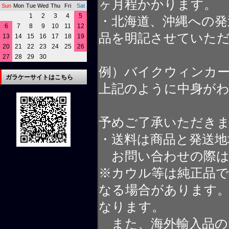
ヶ月程かかります。
Sun
Mon
Tue
Wed
Thu
Fri
Sat
1
2
3
4
5
・北海道、沖縄への発
6
7
8
9
10
11
12
品を明記させていた
13
14
15
16
17
18
19
20
21
22
23
24
25
26
27
28
29
30
例）バイクウィンカ
ガラケーサイトはこちら
上記のように中身が
予めご了承いただき
・送料は商品と発送地
お問い合わせの際は
※カウル等は純正品
なる場合があります
なります。
また、海外輸入品の