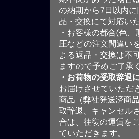
の納期から7日以内に
品・交換にて対応い
・お客様の都合(色、
圧などの注文間違いを
よる返品・交換は不
ますので予めご了承
・お荷物の受取辞退
お届けさせていただ
商品（弊社発送済商
取辞退、キャンセル
合は、往復の運賃を
ていただきます。