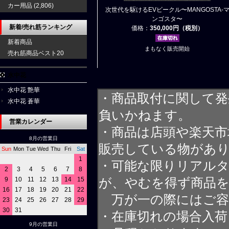
カー用品
(2,806)
次世代を駆けるEVビークル〜MANGOSTA-
ンゴスタ〜
新着/売れ筋ランキング
価格：
350,000円（税別）
新着商品
まもなく販売開始
売れ筋商品ベスト20
水中花
水中花 艶華
・商品取付に関して発
水中花 蒼華
負いかねます。
営業カレンダー
・商品は店頭や楽天
8月の営業日
販売している物があ
Sun
Mon
Tue
Wed
Thu
Fri
Sat
1
・可能な限りリアル
2
3
4
5
6
7
8
9
10
11
12
13
14
15
が、やむを得ず商品
16
17
18
19
20
21
22
万が一の際にはご容
23
24
25
26
27
28
29
30
31
・在庫切れの場合入荷
9月の営業日