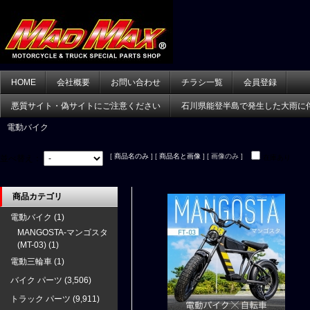
HOME
会社概要
お問い合わせ
チラシ一覧
会員登録
悪質サイト・偽サイトにご注意ください
石川県能登半島で発生した大雨に
電動バイク
[
商品名のみ
] [
商品名と画像
] [ 画像のみ ]
並べ替え：
在庫あり
商品カテゴリ
電動バイク
(1)
MANGOSTA-マンゴスタ
(MT-03)
(1)
電動三輪車
(1)
バイク パーツ
(3,506)
トラック パーツ
(9,911)