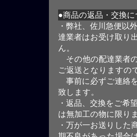
●商品の返品・交換に
・弊社、佐川急便以
達業者はお受け取り
ん。
その他の配達業者の
ご返送となりますの
事前に必ずご連絡を
致します。
・返品、交換をご希
は無加工の物に限り
・万が一お送りした
期不良があった場合