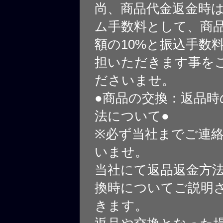
尚、商品代金返金時
ム手数料として、商
額の10%と振込手数
担いただきます事を
ださいませ。
●商品の交換：返品時
法について●
※必ず当社までご連
いませ。
当社にて返品返金方
換時についてご説明
きます。