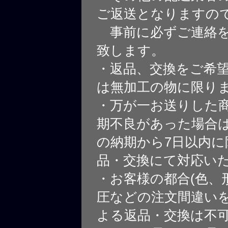
ご返送となりますの
事前に必ずご連絡を
致します。
・返品、交換をご希
は無加工の物に限り
・万が一お送りした
期不良があった場合
の納期から7日以内に
品・交換にて対応い
・お客様の都合(色、
圧などの注文間違いを
よる返品・交換は不