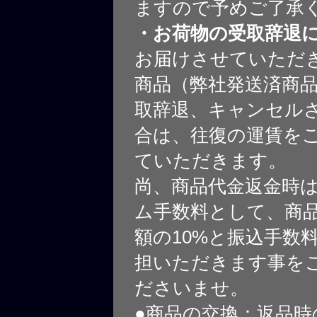
ますので予めご了承
・お荷物の受取辞退
お届けさせていただ
商品（弊社発送済商
取辞退、キャンセル
合は、往復の運賃を
ていただきます。
尚、商品代金返金時
ム手数料として、商
額の10%と振込手数
担いただきます事を
ださいませ。
●商品の交換：返品時