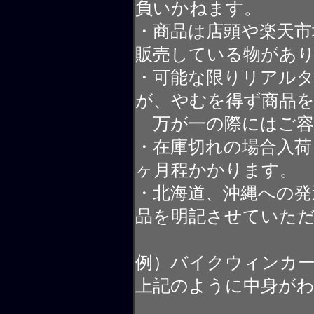
負いかねます。
・商品は店頭や楽天
販売している物があ
・可能な限りリアル
が、やむを得ず商品
万が一の際にはご容
・在庫切れの場合入荷
ヶ月程かかります。
・北海道、沖縄への発
品を明記させていた
例）バイクウィンカ
上記のように中身が