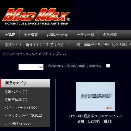
HOME
会社概要
お問い合わせ
チラシ一覧
会員登録
悪質サイト・偽サイトにご注意ください
石川県能登半島で発生した大雨に
> メッキエンブレム
ステッカー&エンブレム
[
商品名のみ
] [
商品名と画像
] [ 画像のみ ]
並べ替え：
在庫あり
商品カテゴリ
電動バイク
(1)
電動三輪車
(1)
バイク パーツ
(3,506)
トラック パーツ
(9,911)
HYBRID 横文字メッキエンブレム
価格：
1,200円（税別）
カー用品
(2,806)