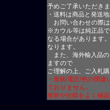
予めご了承いただき
・送料は商品と発送地
お問い合わせの際は
※カウル等は純正品
なる場合があります
なります。
また、海外輸入品の
ますので
ご理解の上、ご入札購
・形状/電圧/色の間
ておりません。
形状や仕様をよく確