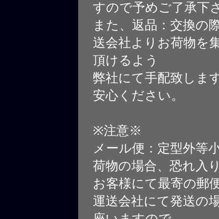
すので予めご了承下
また、返品：交換の
送会社よりお荷物を
頂けるよう
弊社にて手配致しま
安心ください。
※注意※
メール便：定型外等
荷物の場合、恐れ入
お客様にて最寄の郵
運送会社にて発送の
座いますので