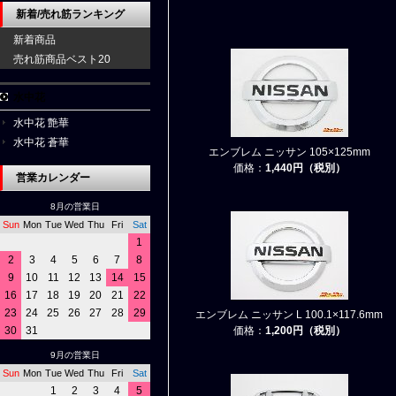
新着/売れ筋ランキング
新着商品
売れ筋商品ベスト20
水中花
水中花 艶華
水中花 蒼華
エンブレム ニッサン 105×125mm
価格：
1,440円（税別）
営業カレンダー
8月の営業日
Sun
Mon
Tue
Wed
Thu
Fri
Sat
1
2
3
4
5
6
7
8
9
10
11
12
13
14
15
16
17
18
19
20
21
22
23
24
25
26
27
28
29
エンブレム ニッサン L 100.1×117.6mm
30
31
価格：
1,200円（税別）
9月の営業日
Sun
Mon
Tue
Wed
Thu
Fri
Sat
1
2
3
4
5