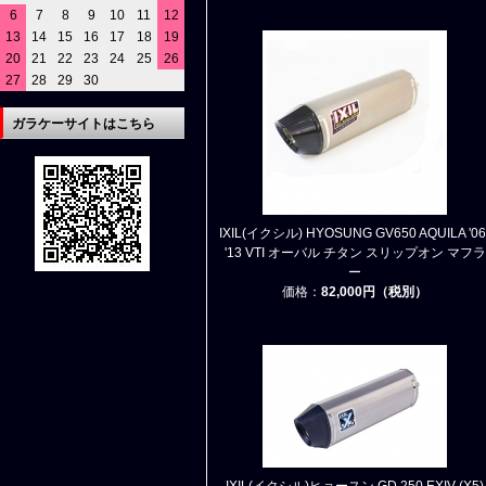
6
7
8
9
10
11
12
13
14
15
16
17
18
19
20
21
22
23
24
25
26
27
28
29
30
ガラケーサイトはこちら
IXIL(イクシル) HYOSUNG GV650 AQUILA '06
'13 VTI オーバル チタン スリップオン マフラ
ー
価格：
82,000円（税別）