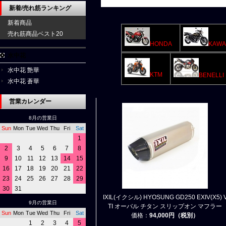
新着/売れ筋ランキング
新着商品
売れ筋商品ベスト20
HONDA
KAWA
水中花
水中花 艶華
KTM
BENELLI
水中花 蒼華
営業カレンダー
8月の営業日
Sun
Mon
Tue
Wed
Thu
Fri
Sat
1
2
3
4
5
6
7
8
9
10
11
12
13
14
15
16
17
18
19
20
21
22
23
24
25
26
27
28
29
30
31
IXIL(イクシル) HYOSUNG GD250 EXIV(X5) 
9月の営業日
TI オーバル チタン スリップオン マフラー
Sun
Mon
Tue
Wed
Thu
Fri
Sat
価格：
94,000円（税別）
1
2
3
4
5