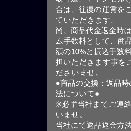
合は、往復の運賃を
ていただきます。
尚、商品代金返金時
ム手数料として、商
額の10%と振込手数
担いただきます事を
ださいませ。
●商品の交換：返品時
法について●
※必ず当社までご連
いませ。
当社にて返品返金方