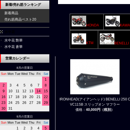
新着/売れ筋ランキング
新着商品
売れ筋商品ベスト20
HONDA
KAWA
水中花
水中花 艶華
KTM
BENELLI
水中花 蒼華
営業カレンダー
8月の営業日
Sun
Mon
Tue
Wed
Thu
Fri
Sat
1
2
3
4
5
6
7
8
9
10
11
12
13
14
15
16
17
18
19
20
21
22
IRONHEAD(アイアンヘッド) BENELLI 250 
23
24
25
26
27
28
29
VC11SB スリップオン マフラー
30
31
価格：
40,000円（税別）
9月の営業日
Sun
Mon
Tue
Wed
Thu
Fri
Sat
1
2
3
4
5