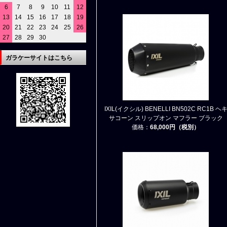
6
7
8
9
10
11
12
13
14
15
16
17
18
19
20
21
22
23
24
25
26
27
28
29
30
ガラケーサイトはこちら
IXIL(イクシル) BENELLI BN502C RC1B ヘ
サコーン スリップオン マフラー ブラック
価格：
68,000円（税別）