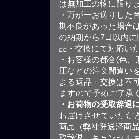
は無加工の物に限り
・万が一お送りした
期不良があった場合
の納期から7日以内に
品・交換にて対応い
・お客様の都合(色、
圧などの注文間違いを
よる返品・交換は不
ますので予めご了承
・お荷物の受取辞退
お届けさせていただ
商品（弊社発送済商
取辞退、キャンセル