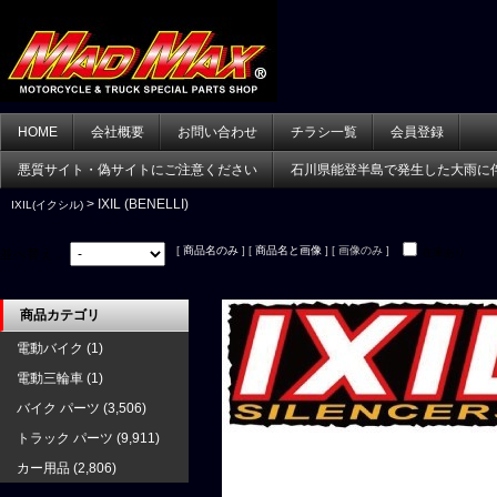
HOME
会社概要
お問い合わせ
チラシ一覧
会員登録
悪質サイト・偽サイトにご注意ください
石川県能登半島で発生した大雨に
> IXIL (BENELLI)
IXIL(イクシル)
[
商品名のみ
] [
商品名と画像
] [ 画像のみ ]
並べ替え：
在庫あり
商品カテゴリ
電動バイク
(1)
電動三輪車
(1)
バイク パーツ
(3,506)
トラック パーツ
(9,911)
カー用品
(2,806)