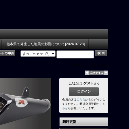
熊本県で発生した地震の影響について[2026.07.28]
2
ページ中
1
ページ目（全49件）
ゲスト
こんばんは
さん
会員の方は
こちら
からログインし
てください。新規会員登録も
こち
ら
からお願いいたします。
随時更新