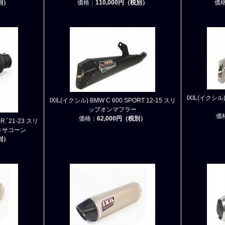
税別）
価格：
110,000円（税別）
価
IXIL(イクシル)
IXIL(イクシル) BMW C 600 SPORT 12-15 スリ
ップオンマフラー
価
価格：
62,000円（税別）
RR ´21-23 スリ
キサコーン
税別）