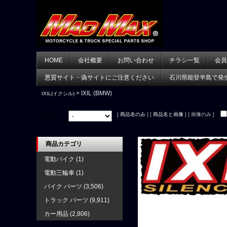
HOME
会社概要
お問い合わせ
チラシ一覧
会員
悪質サイト・偽サイトにご注意ください
石川県能登半島で発
> IXIL (BMW)
IXIL(イクシル)
[
商品名のみ
] [
商品名と画像
] [ 画像のみ ]
並べ替え：
商品カテゴリ
電動バイク
(1)
電動三輪車
(1)
バイク パーツ
(3,506)
トラック パーツ
(9,911)
カー用品
(2,806)