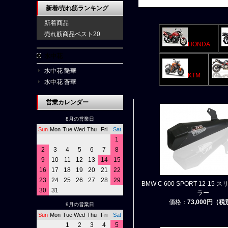
新着/売れ筋ランキング
新着商品
売れ筋商品ベスト20
HONDA
水中花
水中花 艶華
KTM
水中花 蒼華
営業カレンダー
8月の営業日
Sun
Mon
Tue
Wed
Thu
Fri
Sat
1
2
3
4
5
6
7
8
9
10
11
12
13
14
15
16
17
18
19
20
21
22
23
24
25
26
27
28
29
BMW C 600 SPORT 12-15
30
31
ラー
価格：
73,000円（
9月の営業日
Sun
Mon
Tue
Wed
Thu
Fri
Sat
1
2
3
4
5