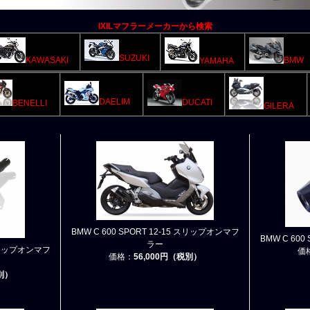
IXILマフラーメーカーから検索
SUZUKI
KAWASAKI
BMW
YAMAHA
DAELIM
DUCATI
BENELLI
GILERA
BMW C 600 SPORT 12-15 スリップオンマフ
BMW C 60
ラー
 スリップオンマフ
価
価格：
56,000円（税別）
税別）