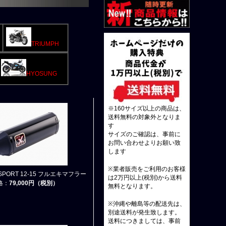
TRIUMPH
HYOSUNG
※160サイズ以上の商品は、
送料無料の対象外となりま
す
サイズのご確認は、事前に
お問い合わせよりお願い致
します
※業者販売をご利用のお客様
0 SPORT 12-15 フルエキマフラー
は2万円以上(税別)から送料
格：
79,000円（税別）
無料となります。
※沖縄や離島等の配送先は、
別途送料が発生致します。
送料につきましては、事前