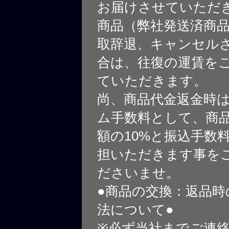
お届けさせていただ
商品（弊社発送済商
取辞退、キャンセル
合は、往復の運賃を
ていただきます。
尚、商品代金返金時
ム手数料として、商
額の10%と振込手数
担いただきます事を
ださいませ。
●商品の交換：返品時
法について●
※必ず当社までご連