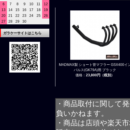
6
7
8
9
10
11
12
13
14
15
16
17
18
19
20
21
22
23
24
25
26
27
28
29
30
ガラケーサイトはこちら
MADMAX製 ショート管マフラー GSX400イ
パルス(GK79A)用 ブラック
価格：
23,800円（税別）
・商品取付に関して発
負いかねます。
・商品は店頭や楽天