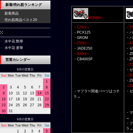
新着/売れ筋ランキング
新着商品
HONDA
売れ筋商品ベスト20
～125cc～
～2
・PCX125
・バ
水中花
・GROM
・バ
水中花 艶華
～250cc～
～4
水中花 蒼華
・JADE250
・ゼ
～400cc～
・ZR
・CB400SF
・ZR
営業カレンダー
～7
8月の営業日
・ゼ
～9
Sun
Mon
Tue
Wed
Thu
Fri
Sat
・Z
1
～11
2
3
4
5
6
7
8
・マフラー関連パーツはコチ
・ゼ
9
10
11
12
13
14
15
ラ→
16
17
18
19
20
21
22
23
24
25
26
27
28
29
30
31
・マ
→
9月の営業日
・フ
Sun
Mon
Tue
Wed
Thu
Fri
Sat
ラ→
1
2
3
4
5