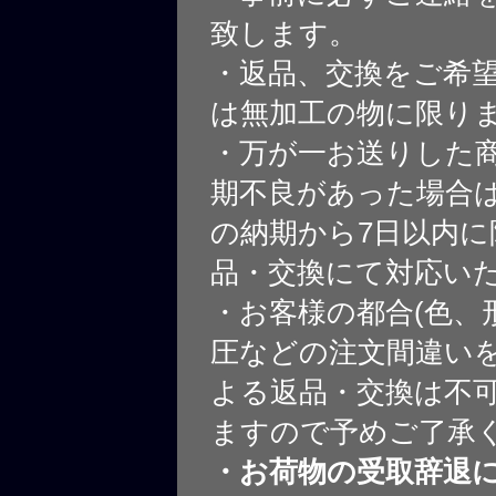
致します。
・返品、交換をご希
は無加工の物に限り
・万が一お送りした
期不良があった場合
の納期から7日以内に
品・交換にて対応い
・お客様の都合(色、
圧などの注文間違いを
よる返品・交換は不
ますので予めご了承
・お荷物の受取辞退