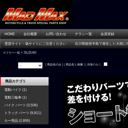
HOME
会社概要
お問い合わせ
チラシ一覧
会員登録
悪質サイト・偽サイトにご注意ください
石川県能登半島で発生した大雨に
> SUZUKI
マフラー一覧
[
商品名のみ
] [
商品名と画像
] [ 画像のみ ]
並べ替え：
在庫あり
商品カテゴリ
電動バイク
(1)
電動三輪車
(1)
バイク パーツ
(3,506)
トラック パーツ
(9,911)
カー用品
(2,806)