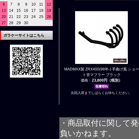
6
7
8
9
10
11
12
13
14
15
16
17
18
19
20
21
22
23
24
25
26
27
28
29
30
ガラケーサイトはこちら
MADMAX製 ZRX400(98年-) 手曲げ風 ショー
ト管マフラー ブラック
価格：
23,800円（税別）
次回入荷までしばらくお待ちください。
・商品取付に関して発
負いかねます。