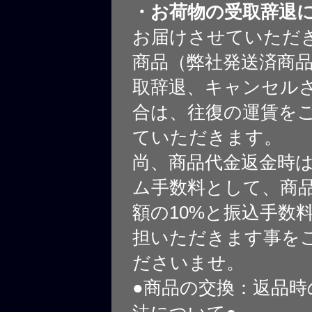
・お荷物の受取辞退
お届けさせていただ
商品（弊社発送済商
取辞退、キャンセル
合は、往復の運賃を
ていただきます。
尚、商品代金返金時
ム手数料として、商
額の10%と振込手数
担いただきます事を
ださいませ。
●商品の交換：返品時