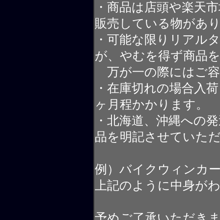
・商品は店頭や楽天
販売している物があ
・可能な限りリアル
が、やむを得ず商品
万が一の際にはご容
・在庫切れの場合入荷
ヶ月程かかります。
・北海道、沖縄への発
品を明記させていた
例）バイクウィンカ
上記のように中身が
予めご了承いただき