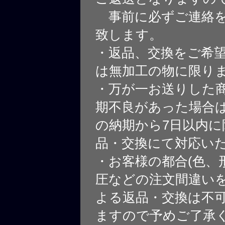
事前に必ずご連絡を
致します。
・返品、交換をご希
は無加工の物に限り
・万が一お送りした
期不良があった場合
の納期から7日以内に
品・交換にて対応い
・お客様の都合(色、
圧などの注文間違いを
よる返品・交換は不
ますので予めご了承