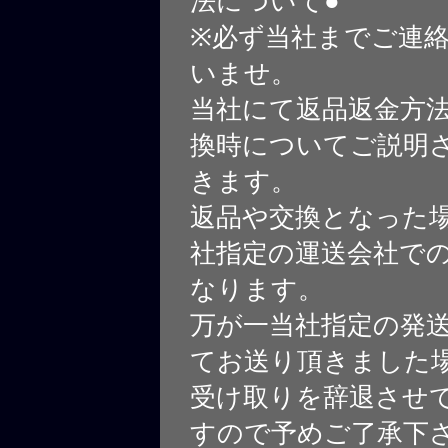
法について●
※必ず当社までご連
いませ。
当社にて返品返金方
換時についてご説明
きます。
返品や交換となった
社指定の運送会社で
なります。
万が一当社指定の発
てお送り頂きました
受け取りを辞退させ
すので予めご了承下