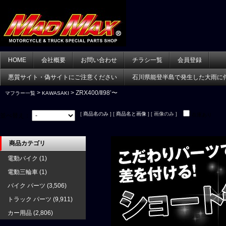
HOME
会社概要
お問い合わせ
チラシ一覧
会員登録
悪質サイト・偽サイトにご注意ください
石川県能登半島で発生した大雨に
>
> ZRX400/Ⅱ98’〜
マフラー一覧
KAWASAKI
[
商品名のみ
] [
商品名と画像
] [ 画像のみ ]
並べ替え：
在庫あり
商品カテゴリ
電動バイク
(1)
電動三輪車
(1)
バイク パーツ
(3,506)
トラック パーツ
(9,911)
カー用品
(2,806)