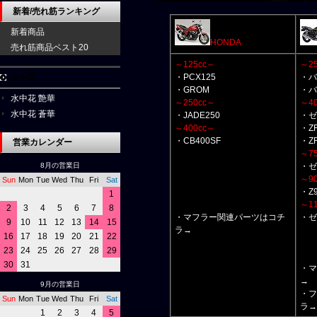
新着/売れ筋ランキング
新着商品
HONDA
売れ筋商品ベスト20
～125cc～
～2
・PCX125
・バ
水中花
・GROM
・バ
水中花 艶華
～250cc～
～4
水中花 蒼華
・JADE250
・ゼ
～400cc～
・ZR
・CB400SF
・ZR
営業カレンダー
～7
8月の営業日
・ゼ
～9
Sun
Mon
Tue
Wed
Thu
Fri
Sat
・Z
1
～11
2
3
4
5
6
7
8
・マフラー関連パーツはコチ
・ゼ
9
10
11
12
13
14
15
ラ→
16
17
18
19
20
21
22
23
24
25
26
27
28
29
30
31
・マ
→
9月の営業日
・フ
Sun
Mon
Tue
Wed
Thu
Fri
Sat
ラ→
1
2
3
4
5