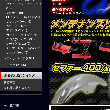
セキュリティ・セーフティ
(15)
その他
(349)
PCX125/150 純正部品&オ
プションパーツ
(6)
YZF-R25・R3
(3)
アドレスV125
(3)
ガード・スライダー
(6)
グロム(MSX125)
(34)
シート(グロム)
(0)
ズーマーX 純正部品&オプ
ションパーツ
(6)
トラック パーツ
(9,911)
カー用品
(2,806)
新着/売れ筋ランキング
新着商品
売れ筋商品ベスト20
水中花
水中花 艶華