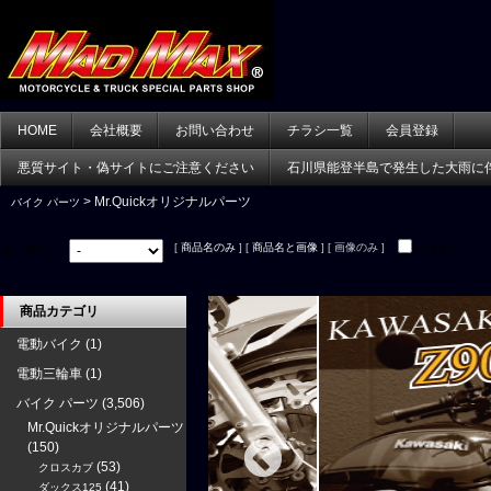
HOME
会社概要
お問い合わせ
チラシ一覧
会員登録
悪質サイト・偽サイトにご注意ください
石川県能登半島で発生した大雨に
> Mr.Quickオリジナルパーツ
バイク パーツ
[
商品名のみ
] [
商品名と画像
] [ 画像のみ ]
並べ替え：
在庫あり
商品カテゴリ
電動バイク
(1)
電動三輪車
(1)
バイク パーツ
(3,506)
Mr.Quickオリジナルパーツ
(150)
(53)
クロスカブ
(41)
ダックス125