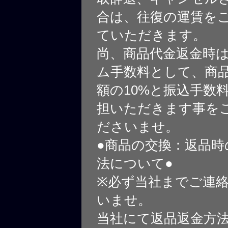
合は、往復の運賃を
ていただきます。
尚、商品代金返金時
ム手数料として、商
額の10%と振込手数
担いただきます事を
ださいませ。
●商品の交換：返品時
法について●
※必ず当社までご連
いませ。
当社にて返品返金方