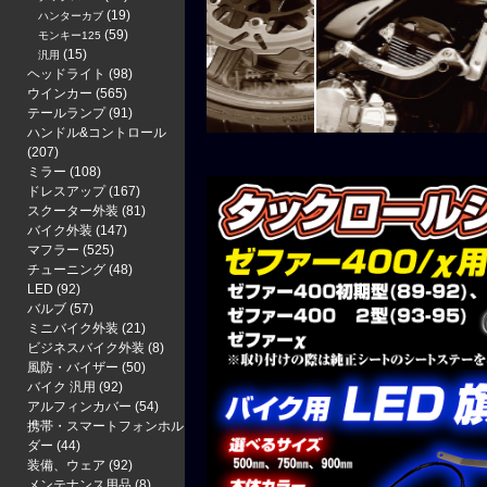
(19)
ハンターカブ
(59)
モンキー125
(15)
汎用
ヘッドライト
(98)
ウインカー
(565)
テールランプ
(91)
ハンドル&コントロール
(207)
ミラー
(108)
ドレスアップ
(167)
スクーター外装
(81)
バイク外装
(147)
マフラー
(525)
チューニング
(48)
LED
(92)
バルブ
(57)
ミニバイク外装
(21)
ビジネスバイク外装
(8)
風防・バイザー
(50)
バイク 汎用
(92)
アルフィンカバー
(54)
携帯・スマートフォンホル
ダー
(44)
装備、ウェア
(92)
メンテナンス用品
(8)