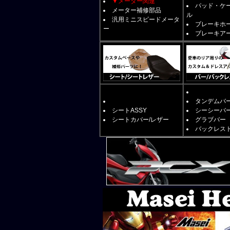
▼メーター関連
パッド・ケ
メーター補修部品
ル
汎用ミニスピードメータ
ブレーキホ
ー
ブレーキア
タンデムバ
シートASSY
シーシーバ
シートカバー/レザー
グラブバー
バックレス