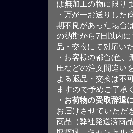
は無加工の物に限り
・万が一お送りした
期不良があった場合
の納期から7日以内に
品・交換にて対応い
・お客様の都合(色、
圧などの注文間違いを
よる返品・交換は不
ますので予めご了承
・お荷物の受取辞退
お届けさせていただ
商品（弊社発送済商
取辞退、キャンセル