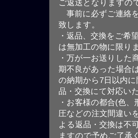
ご返送となりますの
事前に必ずご連絡を
致します。
・返品、交換をご希
は無加工の物に限り
・万が一お送りした
期不良があった場合
の納期から7日以内に
品・交換にて対応い
・お客様の都合(色、
圧などの注文間違いを
よる返品・交換は不
ますので予めご了承