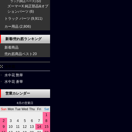
(0)
ラック(純正ベース)
ズーマーX 純正部品&オプ
ションパーツ
(6)
トラック パーツ
(9,911)
カー用品
(2,806)
新着/売れ筋ランキング
新着商品
売れ筋商品ベスト20
水中花
水中花 艶華
水中花 蒼華
営業カレンダー
8月の営業日
Sun
Mon
Tue
Wed
Thu
Fri
Sat
1
2
3
4
5
6
7
8
9
10
11
12
13
14
15