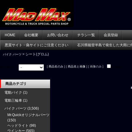
HOME
会社概要
お問い合わせ
チラシ一覧
会員登録
悪質サイト・偽サイトにご注意ください
石川県能登半島で発生した大雨に
> シート(グロム)
バイク パーツ
[
商品名のみ
] [
商品名と画像
] [ 画像のみ ]
並べ替え：
在庫あり
商品カテゴリ
電動バイク
(1)
電動三輪車
(1)
バイク パーツ
(3,506)
Mr.Quickオリジナルパーツ
(150)
ヘッドライト
(98)
ウインカー
(565)