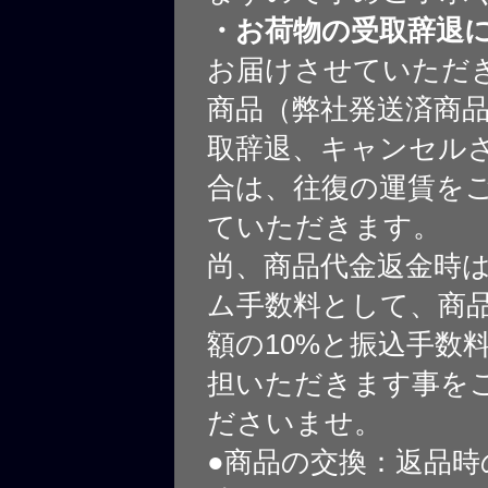
・お荷物の受取辞退
お届けさせていただ
商品（弊社発送済商
取辞退、キャンセル
合は、往復の運賃を
ていただきます。
尚、商品代金返金時
ム手数料として、商
額の10%と振込手数
担いただきます事を
ださいませ。
●商品の交換：返品時