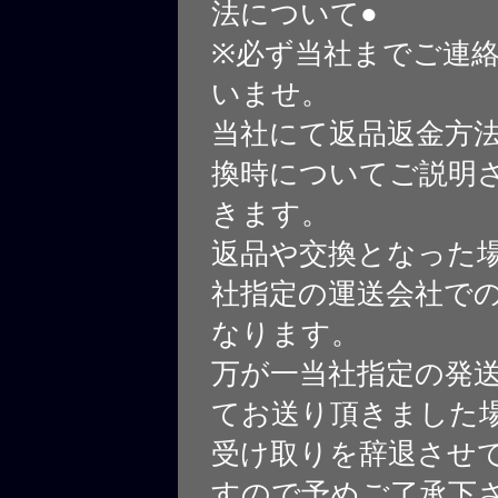
法について●
※必ず当社までご連
いませ。
当社にて返品返金方
換時についてご説明
きます。
返品や交換となった
社指定の運送会社で
なります。
万が一当社指定の発
てお送り頂きました
受け取りを辞退させ
すので予めご了承下