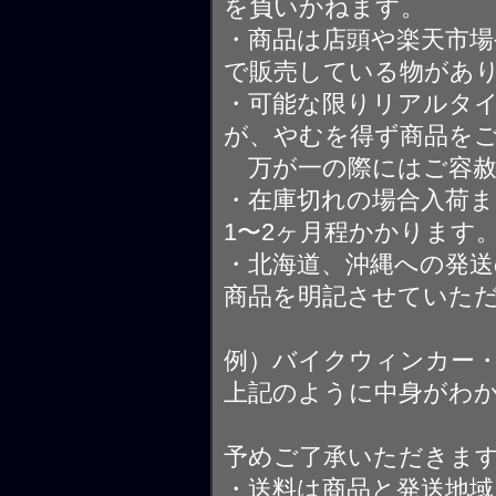
を負いかねます。
・商品は店頭や楽天市
で販売している物があ
・可能な限りリアルタ
が、やむを得ず商品を
万が一の際にはご容赦
・在庫切れの場合入荷ま
1〜2ヶ月程かかります
・北海道、沖縄への発送
商品を明記させていた
例）バイクウィンカー
上記のように中身がわ
予めご了承いただきま
・送料は商品と発送地