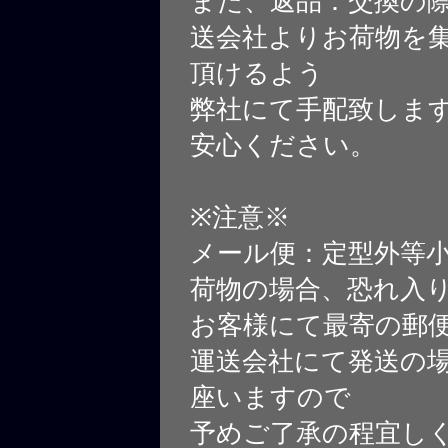
また、返品：交換の
送会社よりお荷物を
頂けるよう
弊社にて手配致しま
安心ください。
※注意※
メール便：定型外等
荷物の場合、恐れ入
お客様にて最寄の郵
運送会社にて発送の
座いますので
予めご了承の程宜し