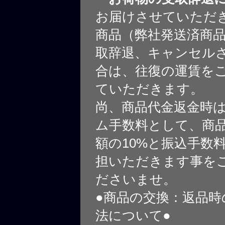
お届けさせていただ
商品（弊社発送済商
取辞退、キャンセル
合は、往復の運賃を
ていただきます。
尚、商品代金返金時
ム手数料として、商
額の10%と振込手数
担いただきます事を
ださいませ。
●商品の交換：返品時
法について●