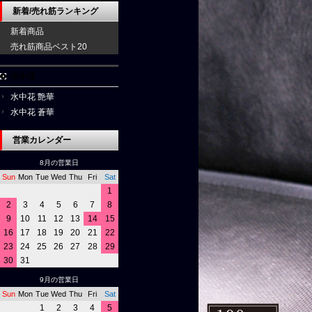
新着/売れ筋ランキング
新着商品
売れ筋商品ベスト20
水中花
水中花 艶華
水中花 蒼華
営業カレンダー
8月の営業日
Sun
Mon
Tue
Wed
Thu
Fri
Sat
1
2
3
4
5
6
7
8
9
10
11
12
13
14
15
16
17
18
19
20
21
22
23
24
25
26
27
28
29
30
31
9月の営業日
Sun
Mon
Tue
Wed
Thu
Fri
Sat
1
2
3
4
5