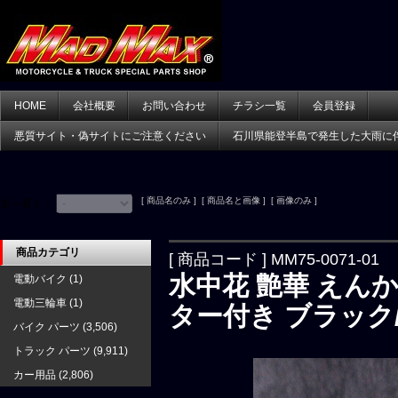
HOME
会社概要
お問い合わせ
チラシ一覧
会員登録
悪質サイト・偽サイトにご注意ください
石川県能登半島で発生した大雨に
[ 商品名のみ ] [ 商品名と画像 ] [ 画像のみ ]
並べ替え：
商品カテゴリ
[ 商品コード ] MM75-0071-01
水中花 艶華 えんか
電動バイク
(1)
電動三輪車
(1)
ター付き ブラック
バイク パーツ
(3,506)
トラック パーツ
(9,911)
カー用品
(2,806)