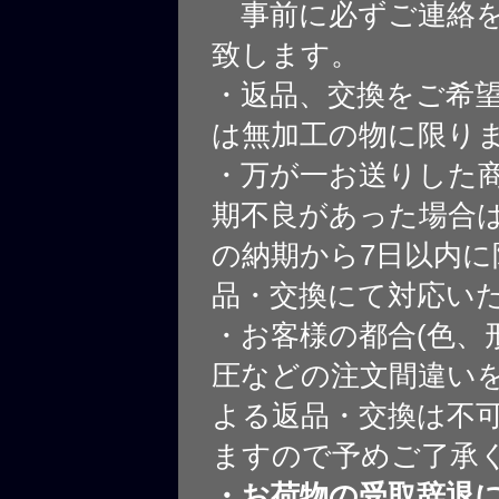
事前に必ずご連絡を
致します。
・返品、交換をご希
は無加工の物に限り
・万が一お送りした
期不良があった場合
の納期から7日以内に
品・交換にて対応い
・お客様の都合(色、
圧などの注文間違いを
よる返品・交換は不
ますので予めご了承
・お荷物の受取辞退