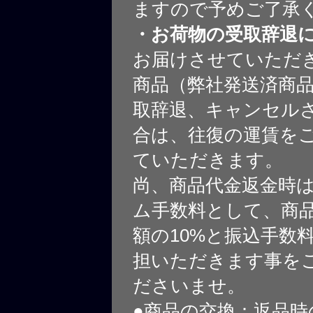
ますので予めご了承
・お荷物の受取辞退
お届けさせていただ
商品（弊社発送済商
取辞退、キャンセル
合は、往復の運賃を
ていただきます。
尚、商品代金返金時
ム手数料として、商
額の10%と振込手数
担いただきます事を
ださいませ。
●商品の交換：返品時