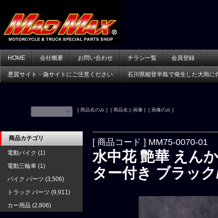
HOME
会社概要
お問い合わせ
チラシ一覧
会員登録
悪質サイト・偽サイトにご注意ください
石川県能登半島で発生した大雨に
[ 商品名のみ ] [ 商品名と画像 ] [ 画像のみ ]
並べ替え：
商品カテゴリ
[ 商品コード ] MM75-0070-01
水中花 艶華 えんか
電動バイク
(1)
電動三輪車
(1)
ター付き ブラック
バイク パーツ
(3,506)
トラック パーツ
(9,911)
カー用品
(2,806)