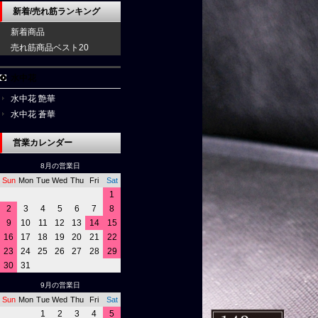
新着/売れ筋ランキング
新着商品
売れ筋商品ベスト20
水中花
水中花 艶華
水中花 蒼華
営業カレンダー
8月の営業日
Sun
Mon
Tue
Wed
Thu
Fri
Sat
1
2
3
4
5
6
7
8
9
10
11
12
13
14
15
16
17
18
19
20
21
22
23
24
25
26
27
28
29
30
31
9月の営業日
Sun
Mon
Tue
Wed
Thu
Fri
Sat
1
2
3
4
5