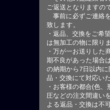
ご返送となりますの
事前に必ずご連絡を
致します。
・返品、交換をご希
は無加工の物に限り
・万が一お送りした
期不良があった場合
の納期から7日以内に
品・交換にて対応い
・お客様の都合(色、
圧などの注文間違いを
よる返品・交換は不