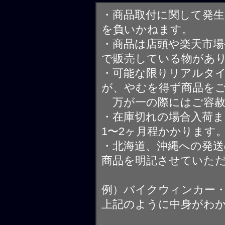
・商品取付に関して発
を負いかねます。
・商品は店頭や楽天市
で販売している物があ
・可能な限りリアルタ
が、やむを得ず商品を
万が一の際にはご容赦
・在庫切れの場合入荷ま
1〜2ヶ月程かかります
・北海道、沖縄への発送
商品を明記させていた
例）バイクウィンカー
上記のように中身がわ