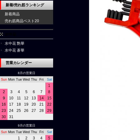
新着/売れ筋ランキング
新着商品
売れ筋商品ベスト20
水中花
水中花 艶華
水中花 蒼華
営業カレンダー
8月の営業日
Sun
Mon
Tue
Wed
Thu
Fri
Sat
1
2
3
4
5
6
7
8
9
10
11
12
13
14
15
16
17
18
19
20
21
22
23
24
25
26
27
28
29
30
31
9月の営業日
Sun
Mon
Tue
Wed
Thu
Fri
Sat
1
2
3
4
5