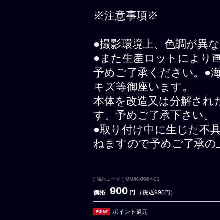
※注意事項※
●撮影環境上、色調が異
●また生産ロットにより
予めご了承ください。●
キズ等御座います。
本体を改造又は分解され
す。予めご了承下さい。
●取り付け中に生じた不
ねますので予めご了承の
[ 商品コード ] MM60-0064-01
900
価格
円
（税込990円）
ポイント還元