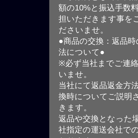
額の10%と振込手数
担いただきます事を
ださいませ。
●商品の交換：返品時
法について●
※必ず当社までご連
いませ。
当社にて返品返金方
換時についてご説明
きます。
返品や交換となった
社指定の運送会社で