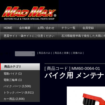
HOME
会社概要
お問い合わせ
チラシ一覧
会員登録
悪質サイト・偽サイトにご注意ください
石川県能登半島で発生した大雨に
[ 商品名のみ ] [ 商品名と画像 ] [ 画像のみ ]
並べ替え：
商品カテゴリ
[ 商品コード ] MM60-0064-01
バイク用 メンテナ
電動バイク
(1)
電動三輪車
(1)
バイク パーツ
(3,506)
トラック パーツ
(9,911)
カー用品
(2,806)