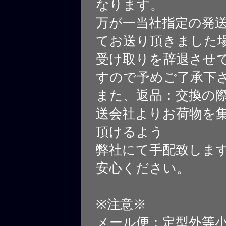
なります。
万が一当社指定の発
てお送り頂きました
受け取りを辞退させ
すので予めご了承下
また、返品：交換の
送会社よりお荷物を
頂けるよう
弊社にて手配致しま
安心ください。
※注意※
メール便：定型外等