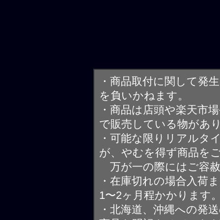
・商品取付に関して発
を負いかねます。
・商品は店頭や楽天市
で販売している物があ
・可能な限りリアルタ
が、やむを得ず商品を
万が一の際にはご容赦
・在庫切れの場合入荷ま
1〜2ヶ月程かかります
・北海道、沖縄への発送