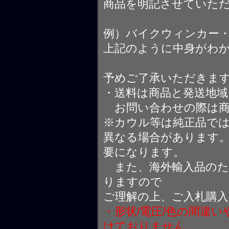
商品を明記させていた
例）バイクウィンカー
上記のように中身がわ
予めご了承いただきま
・送料は商品と発送地
お問い合わせの際は商
※カウル等は純正品で
異なる場合があります
要になります。
また、海外輸入品のた
りますので
ご理解の上、ご入札購
・形状/電圧/色の間違
けておりません。