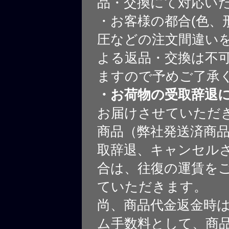
品・交換にて対応い
・お客様の都合(色、
圧などの注文間違いを
よる返品・交換は不
ますので予めご了承
・お荷物の受取辞退
お届けさせていただ
商品（弊社発送済商
取辞退、キャンセル
合は、往復の運賃を
ていただきます。
尚、商品代金返金時
ム手数料として、商