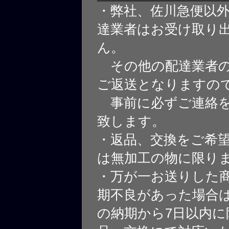
・弊社、佐川急便以
達業者はお受け取り
ん。
その他の配達業者の
ご返送となりますの
事前に必ずご連絡を
致します。
・返品、交換をご希
は無加工の物に限り
・万が一お送りした
期不良があった場合
の納期から7日以内に