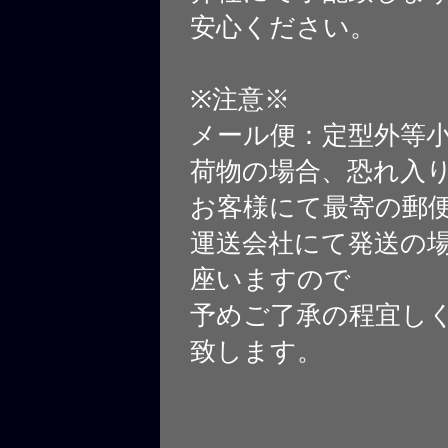
安心ください。
※注意※
メール便：定型外等
荷物の場合、恐れ入
お客様にて最寄の郵
運送会社にて発送の
座いますので
予めご了承の程宜し
致します。