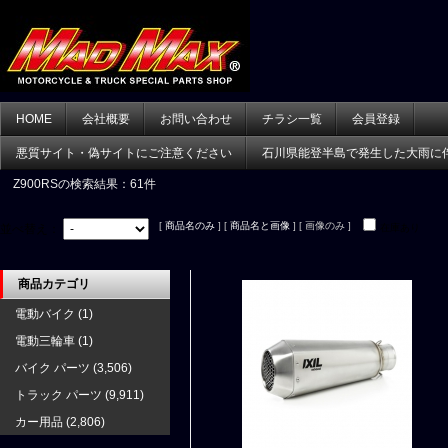
HOME
会社概要
お問い合わせ
チラシ一覧
会員登録
悪質サイト・偽サイトにご注意ください
石川県能登半島で発生した大雨に
Z900RS
の検索結果：61件
[
商品名のみ
] [
商品名と画像
] [ 画像のみ ]
並べ替え：
在庫あり
商品カテゴリ
電動バイク
(1)
電動三輪車
(1)
バイク パーツ
(3,506)
トラック パーツ
(9,911)
カー用品
(2,806)