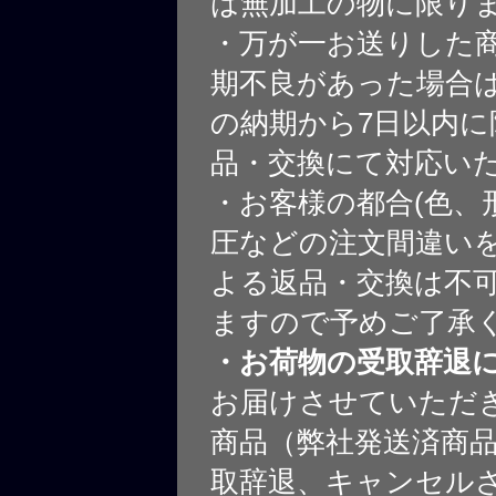
は無加工の物に限り
・万が一お送りした
期不良があった場合
の納期から7日以内に
品・交換にて対応い
・お客様の都合(色、
圧などの注文間違いを
よる返品・交換は不
ますので予めご了承
・お荷物の受取辞退
お届けさせていただ
商品（弊社発送済商
取辞退、キャンセル