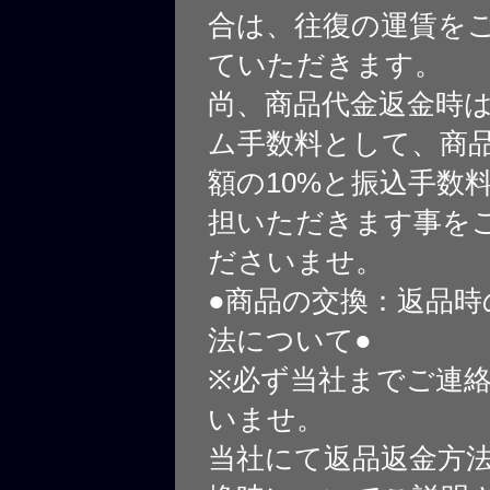
合は、往復の運賃を
ていただきます。
尚、商品代金返金時
ム手数料として、商
額の10%と振込手数
担いただきます事を
ださいませ。
●商品の交換：返品時
法について●
※必ず当社までご連
いませ。
当社にて返品返金方