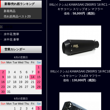
新着/売れ筋ランキング
IXIL(イクシル) KAWASAKI Z900RS '18 RC1 
キサコーン スリップオン マフラー
新着商品
価格：
58,000円（税別）
売れ筋商品ベスト20
水中花
水中花 艶華
水中花 蒼華
営業カレンダー
8月の営業日
Sun
Mon
Tue
Wed
Thu
Fri
Sat
1
IXIL(イクシル) KAWASAKI Z900RS '18 RC1
2
3
4
5
6
7
8
ヘキサコーン フルEX マフラー
9
10
11
12
13
14
15
価格：
130,000円（税別）
16
17
18
19
20
21
22
23
24
25
26
27
28
29
30
31
9月の営業日
Sun
Mon
Tue
Wed
Thu
Fri
Sat
1
2
3
4
5