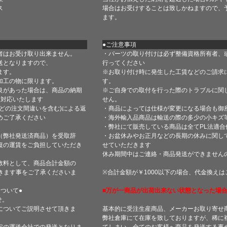
ス
場合はお受けすることは致しかねますので、
ます。
●ご注意事項
者はお受け取り出来ません。
・パーツの取り付けは必ず整備資格所有者、
送となりますので、
行ってください
ます。
※お取り付け時に発生した工賃などのご請求
加工の物に限ります。
す。
良があった場合は、商品の納期
※ご自身での取付を行った際のトラブルに関
て対応いたします
せん。
どの注文間違いを含む)による返
・商品によっては仕様が変更になる場合も御
めご了承ください
・海外輸入品商品は輸送の際の多少の小キズ
・弊社にて販売している商品は全てPL法適
（弊社発送済商品）を受取辞
・お盆休みやお正月などの長期の休みに関し
復の運賃をご負担していただき
せていただきます
休み期間中はご連絡・商品発送ができません
数料として、商品合計金額の
きます事をご了承くださいま
※合計金額が￥1000以下の場合、代金換え
ついて●
■万が一商品が出荷出来ない状態となった場合
せ。
についてご説明させて頂きま
基本的に受注生産商品、メーカーお取り寄せ
弊社倉庫にて在庫を致しておりますが、稀に