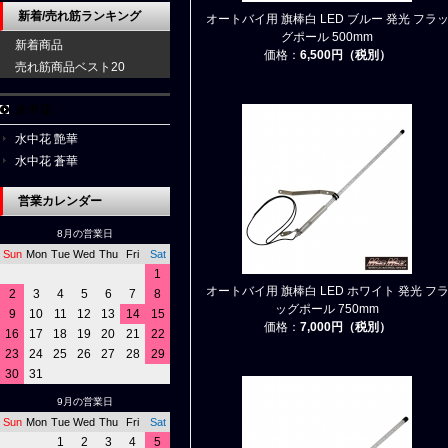
新着/売れ筋ランキング
オートバイ用 旗棒白 LED ブルー 発光 フラ
グポール 500mm
新着商品
価格：
6,500円（税別）
売れ筋商品ベスト20
水中花
水中花 艶華
水中花 蒼華
営業カレンダー
8月の営業日
Sun
Mon
Tue
Wed
Thu
Fri
Sat
1
オートバイ用 旗棒白 LED ホワイト 発光 フ
2
3
4
5
6
7
8
ッグポール 750mm
9
10
11
12
13
14
15
価格：
7,000円（税別）
16
17
18
19
20
21
22
23
24
25
26
27
28
29
30
31
9月の営業日
Sun
Mon
Tue
Wed
Thu
Fri
Sat
1
2
3
4
5