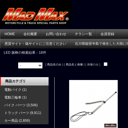
HOME
会社概要
お問い合わせ
チラシ一覧
会員登録
悪質サイト・偽サイトにご注意ください
石川県能登半島で発生した大雨に
LED 旗棒
の検索結果：18件
[
商品名のみ
] [
商品名と画像
] [ 画像のみ ]
並べ替え：
在庫あり
商品カテゴリ
電動バイク
(1)
電動三輪車
(1)
バイク パーツ
(3,506)
トラック パーツ
(9,911)
カー用品
(2,806)