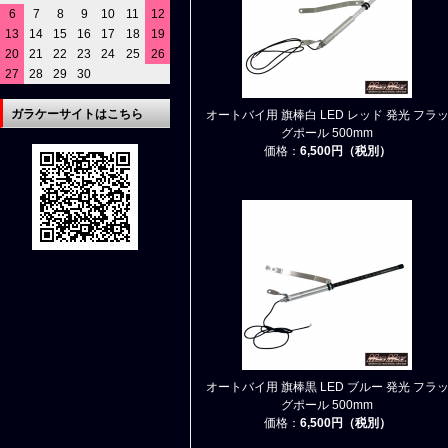
6
7
8
9
10
11
12
13
14
15
16
17
18
19
20
21
22
23
24
25
26
27
28
29
30
ガラケーサイトはこちら
オートバイ用 旗棒白 LED レッド 発光 フラ
グポール 500mm
価格：
6,500円（税別）
オートバイ用 旗棒黒 LED ブルー 発光 フラ
グポール 500mm
価格：
6,500円（税別）