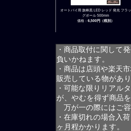
オートバイ用 旗棒黒 LED レッド 発光 フラ
グポール 500mm
価格：
6,500円（税別）
・商品取付に関して発
負いかねます。
・商品は店頭や楽天
販売している物があ
・可能な限りリアル
が、やむを得ず商品
万が一の際にはご容
・在庫切れの場合入荷
ヶ月程かかります。