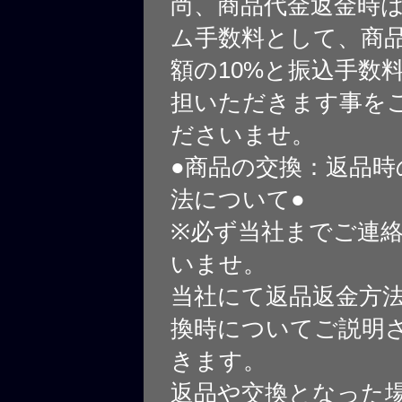
尚、商品代金返金時
ム手数料として、商
額の10%と振込手数
担いただきます事を
ださいませ。
●商品の交換：返品時
法について●
※必ず当社までご連
いませ。
当社にて返品返金方
換時についてご説明
きます。
返品や交換となった