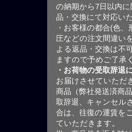
の納期から7日以内に
品・交換にて対応い
・お客様の都合(色、
圧などの注文間違いを
よる返品・交換は不
ますので予めご了承
・お荷物の受取辞退
お届けさせていただ
商品（弊社発送済商
取辞退、キャンセル
合は、往復の運賃を
ていただきます。