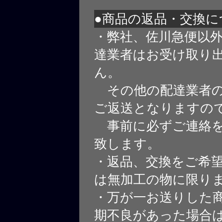
●商品の返品・交換に
・弊社、佐川急便以
達業者はお受け取り
ん。
その他の配達業者の
ご返送となりますの
事前に必ずご連絡を
致します。
・返品、交換をご希
は無加工の物に限り
・万が一お送りした
期不良があった場合