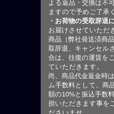
よる返品・交換は不
ますので予めご了承
・お荷物の受取辞退
お届けさせていただ
商品（弊社発送済商
取辞退、キャンセル
合は、往復の運賃を
ていただきます。
尚、商品代金返金時
ム手数料として、商
額の10%と振込手数
担いただきます事を
ださいませ。