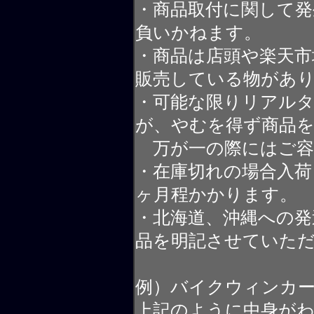
・商品取付に関して発
負いかねます。
・商品は店頭や楽天
販売している物があ
・可能な限りリアル
が、やむを得ず商品
万が一の際にはご容
・在庫切れの場合入荷
ヶ月程かかります。
・北海道、沖縄への発
品を明記させていた
例）バイクウィンカ
上記のように中身が