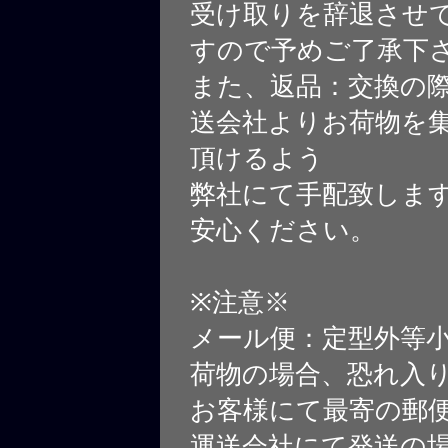
受け取りを辞退させ
すので予めご了承下
また、返品：交換の
送会社よりお荷物を
頂けるよう
弊社にて手配致しま
安心ください。
※注意※
メール便：定型外等
荷物の場合、恐れ入
お客様にて最寄の郵
運送会社にて発送の