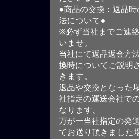
●商品の交換：返品時
法について●
※必ず当社までご連
いませ。
当社にて返品返金方
換時についてご説明
きます。
返品や交換となった
社指定の運送会社で
なります。
万が一当社指定の発
てお送り頂きました