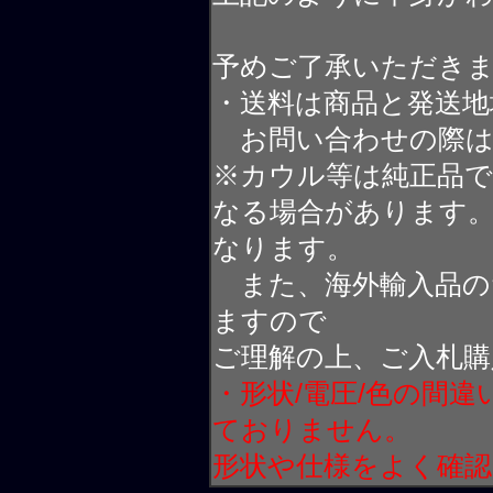
予めご了承いただき
・送料は商品と発送地
お問い合わせの際は
※カウル等は純正品
なる場合があります
なります。
また、海外輸入品の
ますので
ご理解の上、ご入札購
・形状/電圧/色の間
ておりません。
形状や仕様をよく確