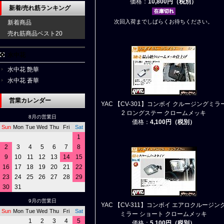
価格：
10,800円（税別）
新着/売れ筋ランキング
次回入荷までしばらくお待ちください。
新着商品
売れ筋商品ベスト20
水中花
水中花 艶華
水中花 蒼華
営業カレンダー
YAC 【CV-301】コンボイ クルージングミラ
2 ロングステー クロームメッキ
8月の営業日
価格：
4,100円（税別）
Sun
Mon
Tue
Wed
Thu
Fri
Sat
1
2
3
4
5
6
7
8
9
10
11
12
13
14
15
16
17
18
19
20
21
22
23
24
25
26
27
28
29
30
31
9月の営業日
YAC 【CV-311】コンボイ エアロクルージン
Sun
Mon
Tue
Wed
Thu
Fri
Sat
ミラー ショート クロームメッキ
1
2
3
4
5
価格：
5,100円（税別）