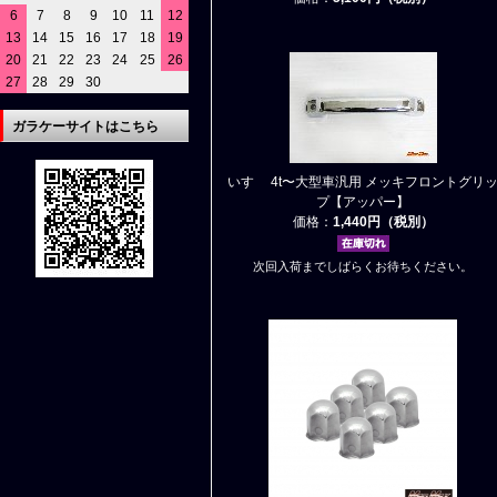
6
7
8
9
10
11
12
13
14
15
16
17
18
19
20
21
22
23
24
25
26
27
28
29
30
ガラケーサイトはこちら
いすゞ 4t〜大型車汎用 メッキフロントグリ
プ【アッパー】
価格：
1,440円（税別）
次回入荷までしばらくお待ちください。