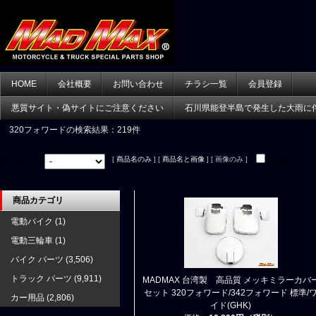
HOME
会社概要
お問い合わせ
チラシ一覧
会員登録
悪質サイト・偽サイトにご注意ください
石川県能登半島で発生した大雨に
320フォワード
の検索結果：219件
[
商品名のみ
] [
商品名と画像
] [ 画像のみ ]
並べ替え：
在庫あり
商品カテゴリ
電動バイク
(1)
電動三輪車
(1)
バイク パーツ
(3,506)
トラック パーツ
(9,911)
MADMAX 台湾製 高品質 メッキミラーカバ
セット 320フォワード/342フォワード 標準/
カー用品
(2,806)
イド(GHK)