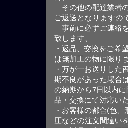
その他の配達業者の
ご返送となりますの
事前に必ずご連絡を
致します。
・返品、交換をご希
は無加工の物に限り
・万が一お送りした
期不良があった場合
の納期から7日以内に
品・交換にて対応い
・お客様の都合(色、
圧などの注文間違いを