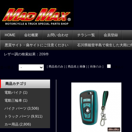
HOME
会社概要
お問い合わせ
チラシ一覧
会員登録
悪質サイト・偽サイトにご注意ください
石川県能登半島で発生した大雨に
レザー調
の検索結果：209件
[
商品名のみ
] [
商品名と画像
] [ 画像のみ ]
並べ替え：
在庫あり
商品カテゴリ
電動バイク
(1)
電動三輪車
(1)
バイク パーツ
(3,506)
トラック パーツ
(9,911)
カー用品
(2,806)