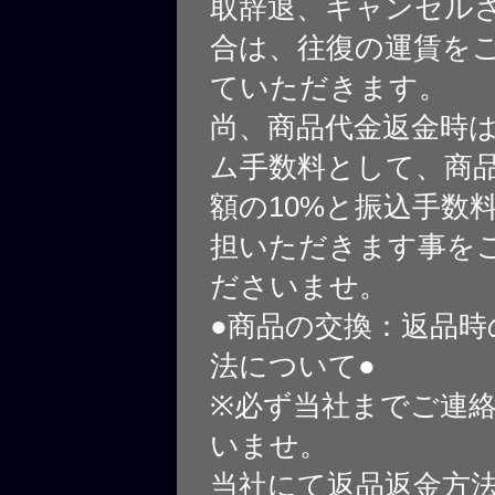
取辞退、キャンセル
合は、往復の運賃を
ていただきます。
尚、商品代金返金時
ム手数料として、商
額の10%と振込手数
担いただきます事を
ださいませ。
●商品の交換：返品時
法について●
※必ず当社までご連
いませ。
当社にて返品返金方