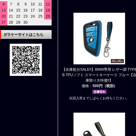
6
7
8
9
10
11
12
13
14
15
16
17
18
19
20
21
22
23
24
25
26
27
28
29
30
ガラケーサイトはこちら
【在庫処分SALE!!】BMW専用 レザー調 TYP
B TPUソフト スマートキーケース ブルー【
庫限り大特価!!】
価格：
500円（税別）
次回入荷までしばらくお待ちください。