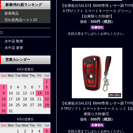
新着/売れ筋ランキング
【在庫処分SALE!!】BMW専用 レザー調 TYP
A TPUソフト スマートキーケース グリーン
新着商品
【在庫限り大特価!!】
売れ筋商品ベスト20
価格：
500円（税別）
水中花
次回入荷までしばらくお待ちください。
水中花 艶華
水中花 蒼華
営業カレンダー
8月の営業日
Sun
Mon
Tue
Wed
Thu
Fri
Sat
1
2
3
4
5
6
7
8
9
10
11
12
13
14
15
16
17
18
19
20
21
22
【在庫処分SALE!!】BMW専用 レザー調 TYP
23
24
25
26
27
28
29
A TPUソフト スマートキーケース レッド【
30
31
庫限り大特価!!】
価格：
500円（税別）
9月の営業日
Sun
Mon
Tue
Wed
Thu
Fri
Sat
1
2
3
4
5
次回入荷までしばらくお待ちください。