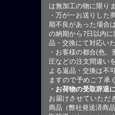
は無加工の物に限り
・万が一お送りした
期不良があった場合
の納期から7日以内に
品・交換にて対応い
・お客様の都合(色、
圧などの注文間違いを
よる返品・交換は不
ますので予めご了承
・お荷物の受取辞退
お届けさせていただ
商品（弊社発送済商