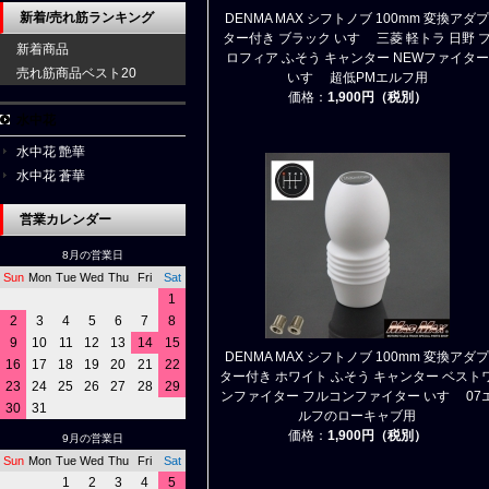
新着/売れ筋ランキング
DENMA MAX シフトノブ 100mm 変換アダプ
ター付き ブラック いすゞ 三菱 軽トラ 日野 
新着商品
ロフィア ふそう キャンター NEWファイター
売れ筋商品ベスト20
いすゞ 超低PMエルフ用
価格：
1,900円（税別）
水中花
水中花 艶華
水中花 蒼華
営業カレンダー
8月の営業日
Sun
Mon
Tue
Wed
Thu
Fri
Sat
1
2
3
4
5
6
7
8
9
10
11
12
13
14
15
DENMA MAX シフトノブ 100mm 変換アダプ
16
17
18
19
20
21
22
ター付き ホワイト ふそう キャンター ベスト
23
24
25
26
27
28
29
ンファイター フルコンファイター いすゞ 07
30
31
ルフのローキャブ用
価格：
1,900円（税別）
9月の営業日
Sun
Mon
Tue
Wed
Thu
Fri
Sat
1
2
3
4
5