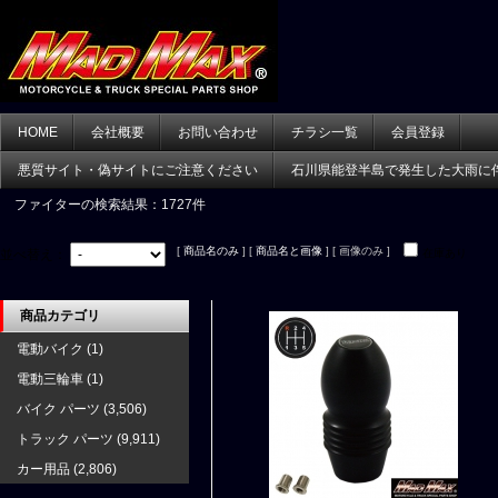
HOME
会社概要
お問い合わせ
チラシ一覧
会員登録
悪質サイト・偽サイトにご注意ください
石川県能登半島で発生した大雨に
ファイター
の検索結果：1727件
[
商品名のみ
] [
商品名と画像
] [ 画像のみ ]
並べ替え：
在庫あり
商品カテゴリ
電動バイク
(1)
電動三輪車
(1)
バイク パーツ
(3,506)
トラック パーツ
(9,911)
カー用品
(2,806)