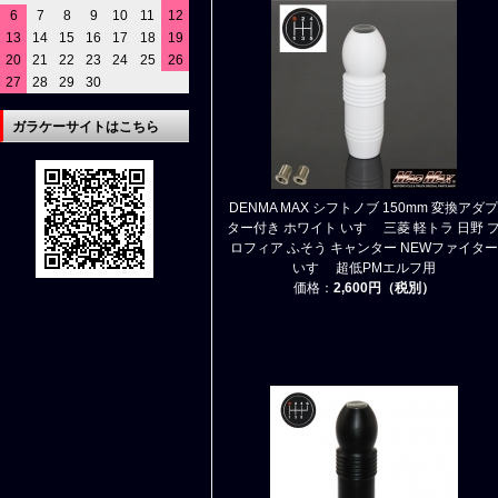
6
7
8
9
10
11
12
13
14
15
16
17
18
19
20
21
22
23
24
25
26
27
28
29
30
ガラケーサイトはこちら
DENMA MAX シフトノブ 150mm 変換アダプ
ター付き ホワイト いすゞ 三菱 軽トラ 日野 
ロフィア ふそう キャンター NEWファイター
いすゞ 超低PMエルフ用
価格：
2,600円（税別）