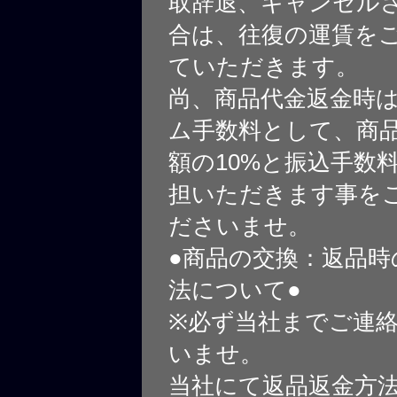
取辞退、キャンセル
合は、往復の運賃を
ていただきます。
尚、商品代金返金時
ム手数料として、商
額の10%と振込手数
担いただきます事を
ださいませ。
●商品の交換：返品時
法について●
※必ず当社までご連
いませ。
当社にて返品返金方