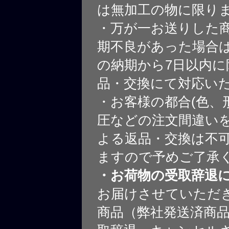
は無加工の物に限り
・万が一お送りした
期不良があった場合
の納期から7日以内に
品・交換にて対応い
・お客様の都合(色、
圧などの注文間違いを
よる返品・交換は不
ますので予めご了承
・お荷物の受取辞退
お届けさせていただ
商品（弊社発送済商