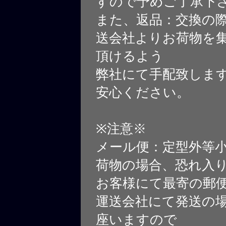
すので予めご了承下
また、返品：交換の
送会社よりお荷物を
頂けるよう
弊社にて手配致しま
安心ください。
※注意※
メール便：定型外等
荷物の場合、恐れ入
お客様にて最寄の郵
運送会社にて発送の
座いますので