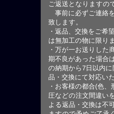
ご返送となりますの
事前に必ずご連絡を
致します。
・返品、交換をご希
は無加工の物に限り
・万が一お送りした
期不良があった場合
の納期から7日以内に
品・交換にて対応い
・お客様の都合(色、
圧などの注文間違いを
よる返品・交換は不
ますので予めご了承