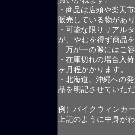
・商品は店頭や楽天
販売している物があ
・可能な限りリアル
が、やむを得ず商品
万が一の際にはご容
・在庫切れの場合入荷
ヶ月程かかります。
・北海道、沖縄への発
品を明記させていた
例）バイクウィンカ
上記のように中身が