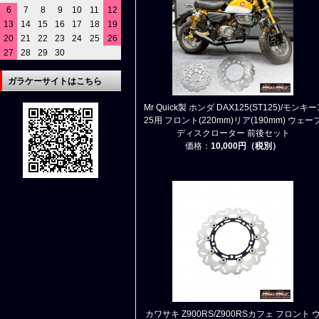
6
7
8
9
10
11
12
13
14
15
16
17
18
19
20
21
22
23
24
25
26
27
28
29
30
ガラケーサイトはこちら
Mr Quick製 ホンダ DAX125(ST125)/モンキー
25用 フロント(220mm)リア(190mm) ウェー
ディスクローター 前後セット
価格：
10,000円（税別）
カワサキ Z900RS/Z900RSカフェ フロント 