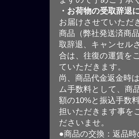
・お荷物の受取辞退
お届けさせていただ
商品（弊社発送済商
取辞退、キャンセル
合は、往復の運賃を
ていただきます。
尚、商品代金返金時
ム手数料として、商
額の10%と振込手数
担いただきます事を
ださいませ。
●商品の交換：返品時