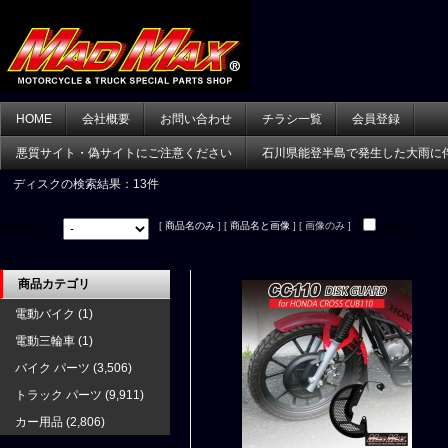
HOME
会社概要
お問い合わせ
チラシ一覧
会員登録
悪質サイト・偽サイトにご注意ください
石川県能登半島で発生した大雨に
ディスク
の検索結果：13件
[
商品名のみ
] [
商品名と画像
] [ 画像のみ ]
並べ替え：
在庫あり
商品カテゴリ
電動バイク
(1)
電動三輪車
(1)
バイク パーツ
(3,506)
トラック パーツ
(9,911)
カー用品
(2,806)