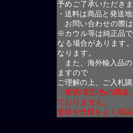
予めご了承いただき
・送料は商品と発送地
お問い合わせの際は
※カウル等は純正品
なる場合があります
なります。
また、海外輸入品の
ますので
ご理解の上、ご入札購
・形状/電圧/色の間
ておりません。
形状や仕様をよく確