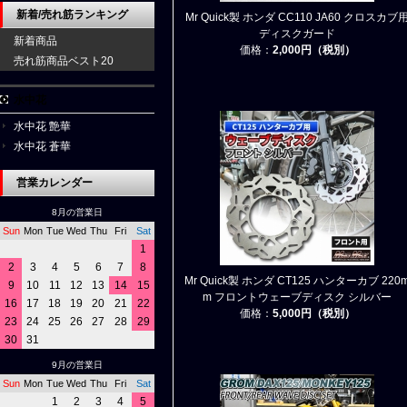
新着/売れ筋ランキング
Mr Quick製 ホンダ CC110 JA60 クロスカブ
ディスクガード
新着商品
価格：
2,000円（税別）
売れ筋商品ベスト20
水中花
水中花 艶華
水中花 蒼華
営業カレンダー
8月の営業日
Sun
Mon
Tue
Wed
Thu
Fri
Sat
1
2
3
4
5
6
7
8
Mr Quick製 ホンダ CT125 ハンターカブ 220
9
10
11
12
13
14
15
m フロントウェーブディスク シルバー
16
17
18
19
20
21
22
価格：
5,000円（税別）
23
24
25
26
27
28
29
30
31
9月の営業日
Sun
Mon
Tue
Wed
Thu
Fri
Sat
1
2
3
4
5