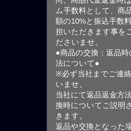
尚、商品代金返金時
ム手数料として、商
額の10%と振込手数
担いただきます事を
ださいませ。
●商品の交換：返品時
法について●
※必ず当社までご連
いませ。
当社にて返品返金方
換時についてご説明
きます。
返品や交換となった