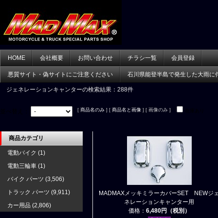
HOME
会社概要
お問い合わせ
チラシ一覧
会員登録
悪質サイト・偽サイトにご注意ください
石川県能登半島で発生した大雨に
ジェネレーションキャンター
の検索結果：288件
[
商品名のみ
] [
商品名と画像
] [ 画像のみ ]
並べ替え：
在庫あり
商品カテゴリ
電動バイク
(1)
電動三輪車
(1)
バイク パーツ
(3,506)
トラック パーツ
(9,911)
MADMAXメッキミラーカバーSET NEWジ
ネレーションキャンター用
カー用品
(2,806)
価格：
6,480円（税別）