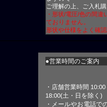
ご理解の上、ご入札購
・形状/電圧/色の間
ておりません。
形状や仕様をよく確
●営業時間のご案内
・店舗営業時間 10:0
18:00(土・日を除く)
・メールやお電話で