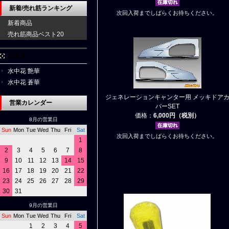
新着/売れ筋ランキング
次回入荷までしばらくお待ちください。
新着商品
売れ筋商品ベスト20
水中花
水中花 艶華
水中花 蒼華
ジェネレーションキャンター用 メッキドア
営業カレンダー
バーSET
価格：
6,000円（税別）
8月の営業日
Sun
Mon
Tue
Wed
Thu
Fri
Sat
次回入荷までしばらくお待ちください。
1
2
3
4
5
6
7
8
9
10
11
12
13
14
15
16
17
18
19
20
21
22
23
24
25
26
27
28
29
30
31
9月の営業日
Sun
Mon
Tue
Wed
Thu
Fri
Sat
1
2
3
4
5