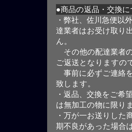
●商品の返品・交換に
・弊社、佐川急便以
達業者はお受け取り
ん。
その他の配達業者の
ご返送となりますの
事前に必ずご連絡を
致します。
・返品、交換をご希
は無加工の物に限り
・万が一お送りした
期不良があった場合