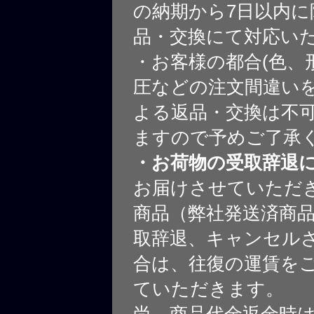
の納期から7日以内に
品・交換にて対応い
・お客様の都合(色、
圧などの注文間違いを
よる返品・交換は不
ますので予めご了承
・お荷物の受取辞退
お届けさせていただ
商品（弊社発送済商
取辞退、キャンセル
合は、往復の運賃を
ていただきます。