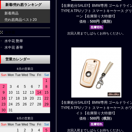
新着/売れ筋ランキング
【在庫処分SALE!!】BMW専用 ゴールドライ
TYPE A TPUソフト スマートキーケース グリ
新着商品
ーン【在庫限り大特価!!】
売れ筋商品ベスト20
価格：
500円（税別）
水中花
次回入荷までしばらくお待ちください。
水中花 艶華
水中花 蒼華
営業カレンダー
8月の営業日
Sun
Mon
Tue
Wed
Thu
Fri
Sat
1
2
3
4
5
6
7
8
9
10
11
12
13
14
15
16
17
18
19
20
21
22
【在庫処分SALE!!】BMW専用 ゴールドライ
23
24
25
26
27
28
29
TYPE A TPUソフト スマートキーケース ホワ
30
31
イト【在庫限り大特価!!】
価格：
500円（税別）
9月の営業日
Sun
Mon
Tue
Wed
Thu
Fri
Sat
1
2
3
4
5
次回入荷までしばらくお待ちください。