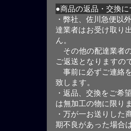
●商品の返品・交換に
・弊社、佐川急便以
達業者はお受け取り
ん。
その他の配達業者の
ご返送となりますの
事前に必ずご連絡を
致します。
・返品、交換をご希
は無加工の物に限り
・万が一お送りした
期不良があった場合