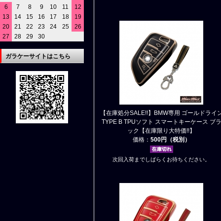
6
7
8
9
10
11
12
13
14
15
16
17
18
19
20
21
22
23
24
25
26
27
28
29
30
ガラケーサイトはこちら
【在庫処分SALE!!】BMW専用 ゴールドライ
TYPE B TPUソフト スマートキーケース ブ
ック【在庫限り大特価!!】
価格：
500円（税別）
次回入荷までしばらくお待ちください。