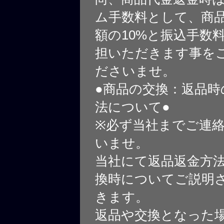
ム手数料として、商
額の10%と振込手数
担いただきます事を
ださいませ。
●商品の交換：返品時
法について●
※必ず当社までご連
いませ。
当社にて返品返金方
換時についてご説明
きます。
返品や交換となった