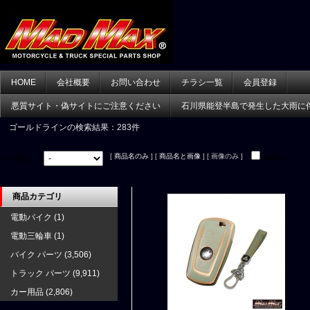
HOME
会社概要
お問い合わせ
チラシ一覧
会員登録
悪質サイト・偽サイトにご注意ください
石川県能登半島で発生した大雨に
ゴールドライン
の検索結果：283件
[
商品名のみ
] [
商品名と画像
] [ 画像のみ ]
並べ替え：
在庫あり
商品カテゴリ
電動バイク
(1)
電動三輪車
(1)
バイク パーツ
(3,506)
トラック パーツ
(9,911)
カー用品
(2,806)