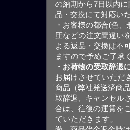
の納期から7日以内に
品・交換にて対応い
・お客様の都合(色、
圧などの注文間違いを
よる返品・交換は不
ますので予めご了承
・お荷物の受取辞退
お届けさせていただ
商品（弊社発送済商
取辞退、キャンセル
合は、往復の運賃を
ていただきます。
尚、商品代金返金時