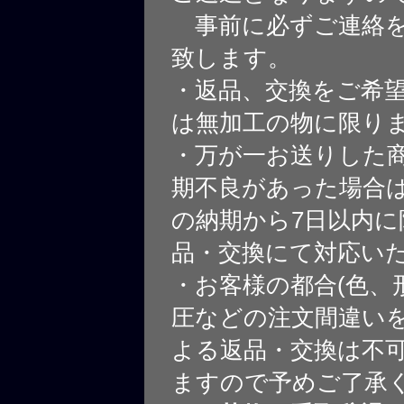
事前に必ずご連絡を
致します。
・返品、交換をご希
は無加工の物に限り
・万が一お送りした
期不良があった場合
の納期から7日以内に
品・交換にて対応い
・お客様の都合(色、
圧などの注文間違いを
よる返品・交換は不
ますので予めご了承