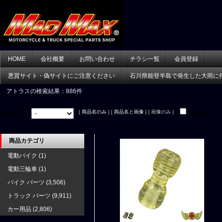
HOME
会社概要
お問い合わせ
チラシ一覧
会員登録
悪質サイト・偽サイトにご注意ください
石川県能登半島で発生した大雨に
アトラス
の検索結果：886件
[
商品名のみ
] [
商品名と画像
] [ 画像のみ ]
並べ替え：
在庫あり
商品カテゴリ
電動バイク
(1)
電動三輪車
(1)
バイク パーツ
(3,506)
トラック パーツ
(9,911)
カー用品
(2,806)