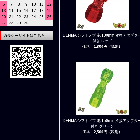
6
7
8
9
10
11
12
13
14
15
16
17
18
19
20
21
22
23
24
25
26
27
28
29
30
DENMA シフトノブ 泡 100mm 変換アダプタ
ガラケーサイトはこちら
付き レッド
価格：
1,800円（税別）
DENMA シフトノブ 泡 150mm 変換アダプタ
付き グリーン
価格：
2,500円（税別）