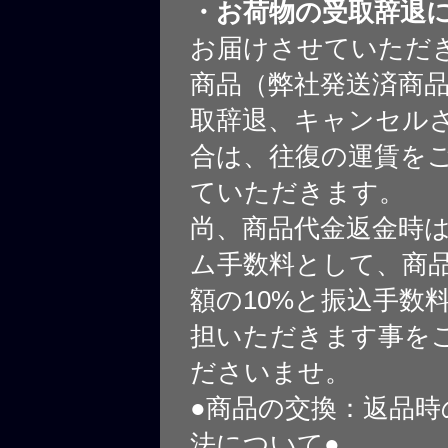
・お荷物の受取辞退
お届けさせていただ
商品（弊社発送済商
取辞退、キャンセル
合は、往復の運賃を
ていただきます。
尚、商品代金返金時
ム手数料として、商
額の10%と振込手数
担いただきます事を
ださいませ。
●商品の交換：返品時
法について●