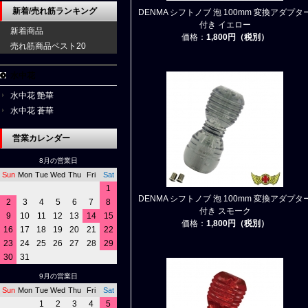
新着/売れ筋ランキング
DENMA シフトノブ 泡 100mm 変換アダプタ
付き イエロー
新着商品
価格：
1,800円（税別）
売れ筋商品ベスト20
水中花
水中花 艶華
水中花 蒼華
営業カレンダー
8月の営業日
Sun
Mon
Tue
Wed
Thu
Fri
Sat
1
DENMA シフトノブ 泡 100mm 変換アダプタ
2
3
4
5
6
7
8
付き スモーク
9
10
11
12
13
14
15
価格：
1,800円（税別）
16
17
18
19
20
21
22
23
24
25
26
27
28
29
30
31
9月の営業日
Sun
Mon
Tue
Wed
Thu
Fri
Sat
1
2
3
4
5