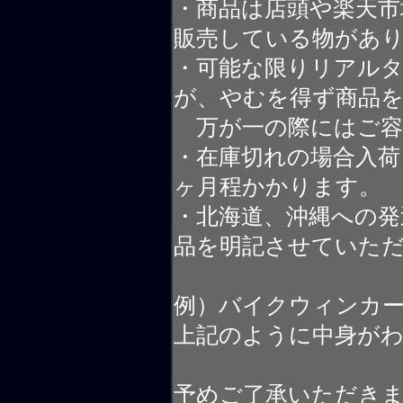
・商品は店頭や楽天
販売している物があ
・可能な限りリアル
が、やむを得ず商品
万が一の際にはご容
・在庫切れの場合入荷
ヶ月程かかります。
・北海道、沖縄への発
品を明記させていた
例）バイクウィンカ
上記のように中身が
予めご了承いただき