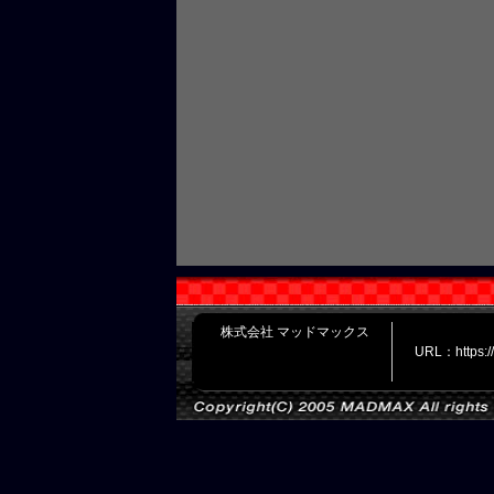
株式会社 マッドマックス
URL：https: