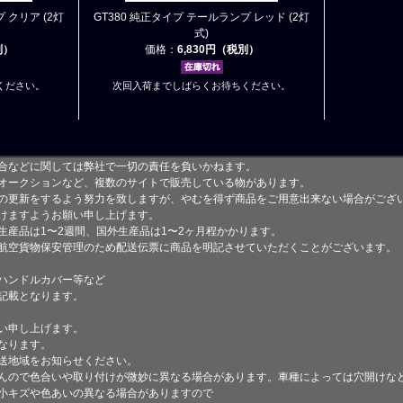
 クリア (2灯
GT380 純正タイプ テールランプ レッド (2灯
式)
別）
価格：
6,830円（税別）
ください。
次回入荷までしばらくお待ちください。
合などに関しては弊社で一切の責任を負いかねます。
オークションなど、複数のサイトで販売している物があります。
の更新をするよう努力を致しますが、やむを得ず商品をご用意出来ない場合がござ
けますようお願い申し上げます。
生産品は1〜2週間、国外生産品は1〜2ヶ月程かかります。
航空貨物保安管理のため配送伝票に商品を明記させていただくことがございます。
ハンドルカバー等など
記載となります。
い申し上げます。
なります。
送地域をお知らせください。
んので色合いや取り付けが微妙に異なる場合があります。車種によっては穴開けな
小キズや色あいの異なる場合がありますので