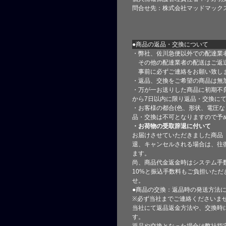
問合せ先：株式会社マッドマック
●商品の返品・交換について
・弊社、佐川急便以外での配達業
その他の配達業者の配送はご返
事前に必ずご連絡をお願い致し
・返品、交換をご希望の商品は無
・万が一お送りした商品に初期不
から7日以内に限り返品・交換に
・お客様の都合(色、形状、電圧な
品・交換は不可となりますので予
・お荷物の受取辞退に付いて
お届けさせていただきました商品
退、キャンセルされる場合は、往
ます。
尚、商品代金返金時はシステム手
10%と振込手数料もご負担いただ
せ。
●商品の交換：返品時の発送方法に
※必ず当社までご連絡くださいま
当社にて返品返金方法や、交換時
す。