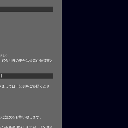
さい)
、代金引換の場合は伝票が領収書と
て】
きましては下記例をご参照くださ
のご注文をお願い致します。
ャンセル受理致しますが、遅延無き