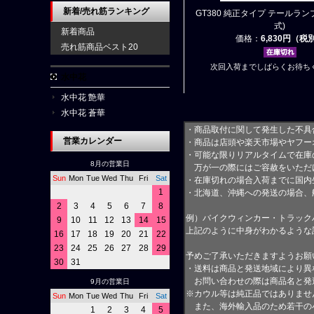
新着/売れ筋ランキング
GT380 純正タイプ テールランプ
式)
新着商品
価格：
6,830円（税
売れ筋商品ベスト20
次回入荷までしばらくお待ち
水中花
水中花 艶華
水中花 蒼華
・商品取付に関して発生した不具
営業カレンダー
・商品は店頭や楽天市場やヤフー
・可能な限りリアルタイムで在庫
8月の営業日
万が一の際にはご容赦をいただ
Sun
Mon
Tue
Wed
Thu
Fri
Sat
・在庫切れの場合入荷までに国内
1
・北海道、沖縄への発送の場合、
2
3
4
5
6
7
8
例）バイクウィンカー・トラック
9
10
11
12
13
14
15
上記のように中身がわかるような
16
17
18
19
20
21
22
23
24
25
26
27
28
29
予めご了承いただきますようお願
30
31
・送料は商品と発送地域により異
お問い合わせの際は商品名と発
9月の営業日
※カウル等は純正品ではありませ
Sun
Mon
Tue
Wed
Thu
Fri
Sat
また、海外輸入品のため若干の
1
2
3
4
5