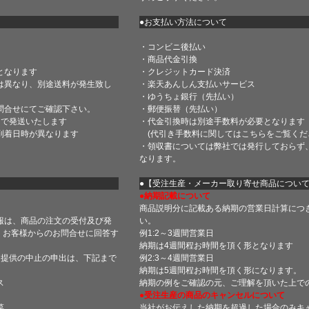
●お支払い方法について
・コンビニ後払い
・商品代金引換
となります
・クレジットカード決済
は異なり、別途送料が発生致し
・楽天あんしん支払いサービス
・ゆうちょ銀行（先払い）
問合せにてご確認下さい。
・郵便振替（先払い）
内で発送いたします
・代金引換時は別途手数料が必要となります
到着日時が異なります
(代引き手数料に関しては
こちら
をご覧くだ
・領収書については弊社では発行しておらず
なります。
】
●【受注生産・メーカー取り寄せ商品につい
●納期記載について
商品説明分に記載ある納期の営業日計算につ
報は、商品の注文の受付及び発
い。
 お客様からのお問合せに回答す
例1:2～3週間営業日
納期は4週間程お時間を頂く形となります
・提供の中止の申出は、下記まで
例2:3～4週間営業日
納期は5週間程お時間を頂く形になります。
ス
納期の例をご確認の元、ご理解を頂いた上で
●受注生産の商品のキャンセルについて
菜
当社がお伝えした納期を超過した場合のみキ