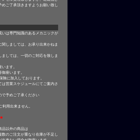
予めご了承頂きますようお願い致し
或いは専門知識のあるメカニックが
に関しましては、お承り出来かねま
しましては、一切のご対応を致しま
座います。
等御座います。
合保険に加入しております。
ては営業スケジュールにてご案内さ
ので予めご了承ください
はご利用出来ません。
■
商品以外の商品は
複数のご注文が重なり在庫が不足し