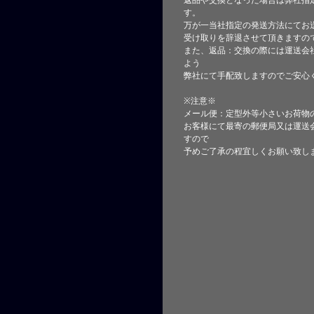
返品や交換となった場合は弊社指
す。
万が一当社指定の発送方法にてお
受け取りを辞退させて頂きますの
また、返品：交換の際には運送会
よう
弊社にて手配致しますのでご安心
※注意※
メール便：定型外等小さいお荷物
お客様にて最寄の郵便局又は運送
すので
予めご了承の程宜しくお願い致し