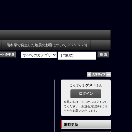
熊本県で発生した地震の影響について[2026.07.28]
1
ページ中
1
ページ目（全2件）
ゲスト
こんばんは
さん
会員の方は
こちら
からログインし
てください。新規会員登録も
こち
ら
からお願いいたします。
随時更新