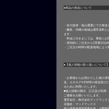
●商品の発送について
・佐川急便・福山通運にての発送
・離島・沖縄の地域は通常送料と
ます。
料金に付きましては、事前にお
・原則的にご注文から2営業日以
・ご注文の時間や配達地域により
●【個人情報の取り扱いについて
・お客様からお預かりした個人情
送、カタログやDM等の発送並びに
るために利用いたします。
■個人情報の開示、訂正及び利用
ご連絡をお願いいたします。
運営会社：株式会社マッドマック
店舗名：マッドマックス
個人情報保護管理責任者：小野明