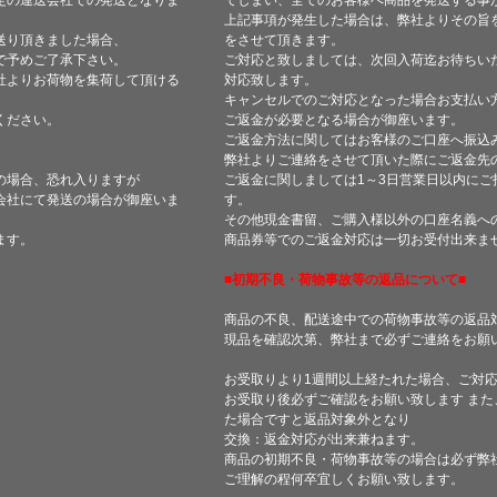
定の運送会社での発送となりま
てしまい、全てのお客様へ商品を発送する事
上記事項が発生した場合は、弊社よりその旨
送り頂きました場合、
をさせて頂きます。
で予めご了承下さい。
ご対応と致しましては、次回入荷迄お待ちい
社よりお荷物を集荷して頂ける
対応致します。
キャンセルでのご対応となった場合お支払い
ください。
ご返金が必要となる場合が御座います。
ご返金方法に関してはお客様のご口座へ振込
弊社よりご連絡をさせて頂いた際にご返金先
の場合、恐れ入りますが
ご返金に関しましては1～3日営業日以内にご
会社にて発送の場合が御座いま
す。
その他現金書留、ご購入様以外の口座名義へ
ます。
商品券等でのご返金対応は一切お受付出来ま
■初期不良・荷物事故等の返品について■
商品の不良、配送途中での荷物事故等の返品
現品を確認次第、弊社まで必ずご連絡をお願
お受取りより1週間以上経たれた場合、ご対
お受取り後必ずご確認をお願い致します ま
た場合ですと返品対象外となり
交換：返金対応が出来兼ねます。
商品の初期不良・荷物事故等の場合は必ず弊
ご理解の程何卒宜しくお願い致します。