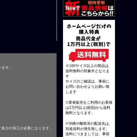
※160サイズ以上の商品は、
います。
送料無料の対象外となりま
す
サイズのご確認は、事前に
お問い合わせよりお願い致
します
※業者販売をご利用のお客様
は2万円以上(税別)から送料
無料となります。
※沖縄や離島等の配送先は、
ど多少の加工が必要になります。
別途送料が発生致します。
送料につきましては、事前