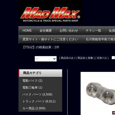
HOME
会社概要
お問い合わせ
チラシ一覧
会員
悪質サイト・偽サイトにご注意ください
石川県能登半島で発
【TSUZ】
の検索結果：2件
[
商品名のみ
] [
商品名と画像
] [ 画像のみ ]
並べ替え：
商品カテゴリ
電動バイク
(1)
電動三輪車
(1)
バイク パーツ
(3,506)
トラック パーツ
(9,911)
カー用品
(2,806)