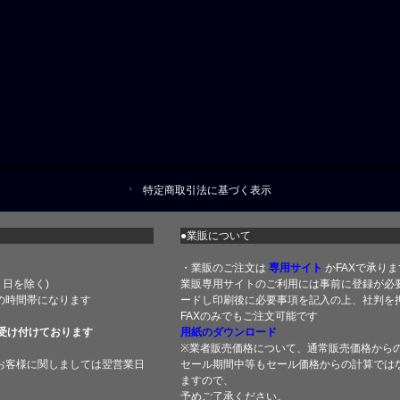
特定商取引法に基づく表示
●業販について
・業販のご注文は
専用サイト
かFAXで承りま
土・日を除く)
業販専用サイトのご利用には事前に登録が必
の時間帯になります
ードし印刷後に必要事項を記入の上、社判を押
FAXのみでもご注文可能です
受け付けております
用紙のダウンロード
※業者販売価格について、通常販売価格から
お客様に関しましては翌営業日
セール期間中等もセール価格からの計算では
ますので、
予めご了承ください。