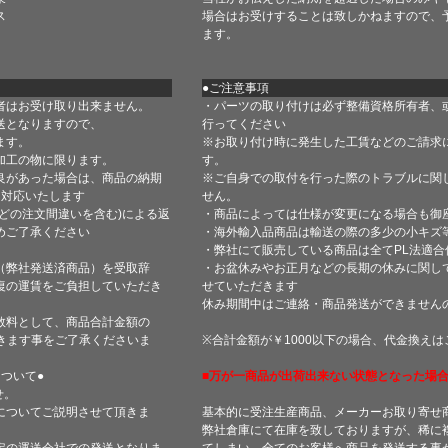
ス
場合はお受けすることは致しかねますので、
ます。
●ご注意事項
者はお受け取り出来ません。
・パーツの取り付けは必ず整備資格所有者、
送となりますので、
行ってください
ます。
※お取り付け時に発生した工賃などのご請求
加工の物に限ります。
す。
良があった場合は、商品の納期
※ご自身での取付を行った際のトラブルに関
て対応いたします
せん。
どの注文間違いを含む)による返
・商品によっては仕様が変更になる場合も御
めご了承ください
・海外輸入品商品は輸送の際の多少の小キズ
・弊社にて販売している商品は全てPL法適
（弊社発送済商品）を受取辞
・お盆休みやお正月などの長期の休みに関し
復の運賃をご負担していただき
せていただきます
休み期間中はご連絡・商品発送ができません
数料として、商品合計金額の
きます事をご了承くださいま
※合計金額が￥1000以下の場合、代金換え
ついて●
■万が一商品が出荷出来ない状態となった場合
せ。
についてご説明させて頂きま
基本的に受注生産商品、メーカーお取り寄せ
弊社倉庫にて在庫を致しておりますが、稀に